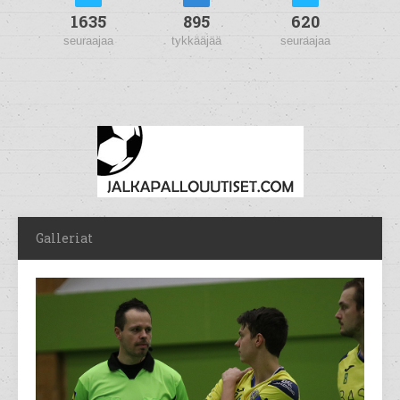
1635
895
620
seuraajaa
tykkääjää
seuraajaa
Galleriat