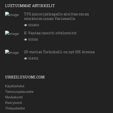
LUETUIMMAT ARTIKKELIT
TPS juniorijalkapallo aloittaa oman
seuratoiminnan Varissuolla
515460
K-Vantaa tasoitti otteluvoitot
515316
20-vuotias Turkuhalli on nyt HK Areena
514912
URHEILUSUOMI.COM
Käyttöehdot
Tietosuojalauseke
Mediakortti
Rekrytointi
Yhteystiedot