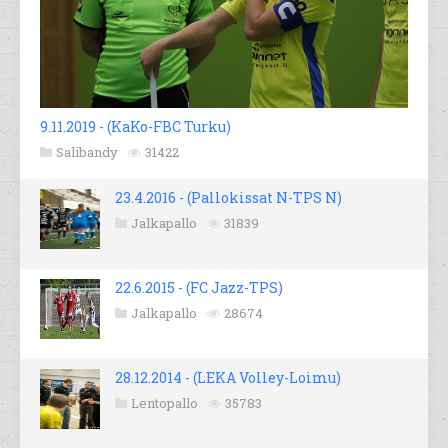
9.11.2019 - (KaKo-FBC Turku)
Salibandy
31422
23.4.2016 - (Pallokissat N-TPS N)
Jalkapallo
31839
22.6.2015 - (FC Jazz-TPS)
Jalkapallo
28674
28.12.2014 - (LEKA Volley-Loimu)
Lentopallo
35783