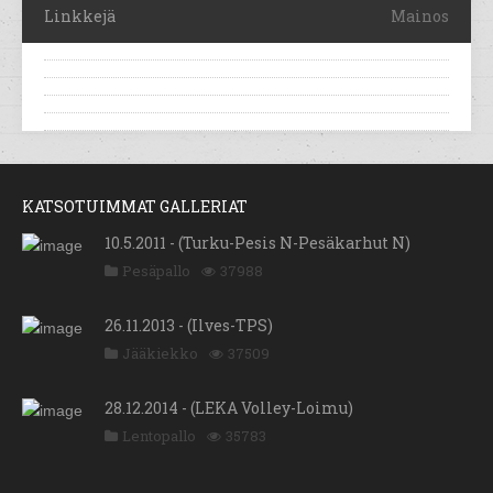
Linkkejä
Mainos
KATSOTUIMMAT GALLERIAT
10.5.2011 - (Turku-Pesis N-Pesäkarhut N)
Pesäpallo
37988
26.11.2013 - (Ilves-TPS)
Jääkiekko
37509
28.12.2014 - (LEKA Volley-Loimu)
Lentopallo
35783