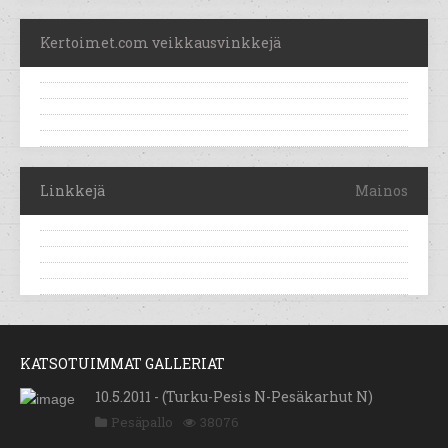
Kertoimet.com veikkausvinkkejä
Linkkejä
Mainos
KATSOTUIMMAT GALLERIAT
10.5.2011 - (Turku-Pesis N-Pesäkarhut N)
Pesäpallo
38076