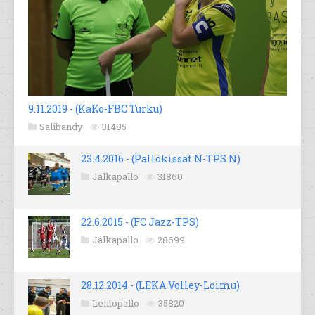
9.11.2019 - (KaKo-FBC Turku)
Salibandy
31485
23.4.2016 - (Pallokissat N-TPS N)
Jalkapallo
31860
22.6.2015 - (FC Jazz-TPS)
Jalkapallo
28699
28.12.2014 - (LEKA Volley-Loimu)
Lentopallo
35820