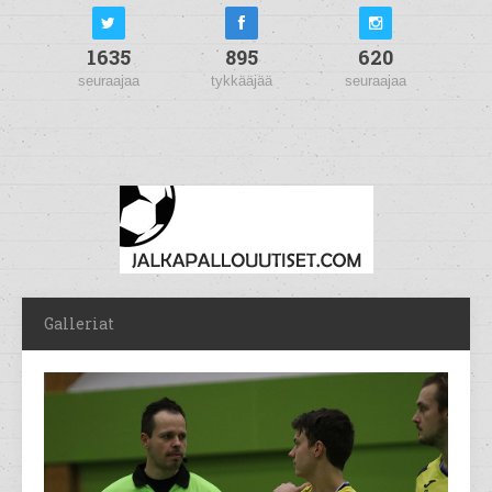
1635
895
620
seuraajaa
tykkääjää
seuraajaa
Galleriat