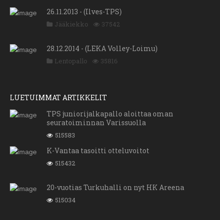
26.11.2013 - (Ilves-TPS)
Jääkiekko
37542
28.12.2014 - (LEKA Volley-Loimu)
Lentopallo
35816
LUETUIMMAT ARTIKKELIT
TPS juniorijalkapallo aloittaa oman
seuratoiminnan Varissuolla
515583
K-Vantaa tasoitti otteluvoitot
515432
20-vuotias Turkuhalli on nyt HK Areena
515034