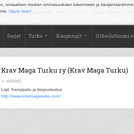
en, sosiaalisen median ominaisuuksien tukemiseen ja kävijämäärämme
amme.
Näytä tiedot
la
Kuopio
Lahti
Lappeenranta
Mikkeli
Oulu
Pori
Rauma
Rovaniemi
Sein
Sarjat
Turku
Kaupungit
UrheiluSuomi.
Krav Maga Turku ry (Krav Maga Turku)
10015611
Lajit: Kamppailu ja itsepuolustus
http://www.kravmagaturku.com/