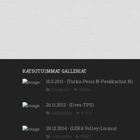
KATSOTUIMMAT GALLERIAT
10.5.2011 - (Turku-Pesis N-Pesäkarhut N)
Pesäpallo
38056
26.11.2013 - (Ilves-TPS)
Jääkiekko
37531
28.12.2014 - (LEKA Volley-Loimu)
Lentopallo
35807