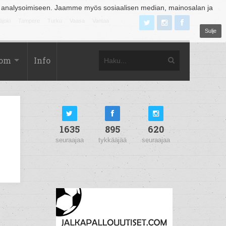
 analysoimiseen. Jaamme myös sosiaalisen median, mainosalan ja
äjoki
Tampere
Turku
Vaasa
Vantaa
Sulje
com
Info
1635
895
620
seuraajaa
tykkääjää
seuraajaa