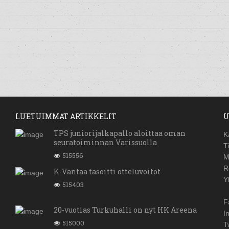
LUETUIMMAT ARTIKKELIT
U
TPS juniorijalkapallo aloittaa oman
K
seuratoiminnan Varissuolla
T
515556
M
R
K-Vantaa tasoitti otteluvoitot
Y
515403
F
20-vuotias Turkuhalli on nyt HK Areena
I
515000
T