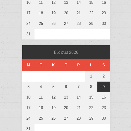
10
11
12
13
14
15
16
17
18
19
20
21
22
23
24
25
26
27
28
29
30
31
Elokuu 2026
M
T
K
T
P
L
S
1
2
3
4
5
6
7
8
9
10
11
12
13
14
15
16
17
18
19
20
21
22
23
24
25
26
27
28
29
30
31