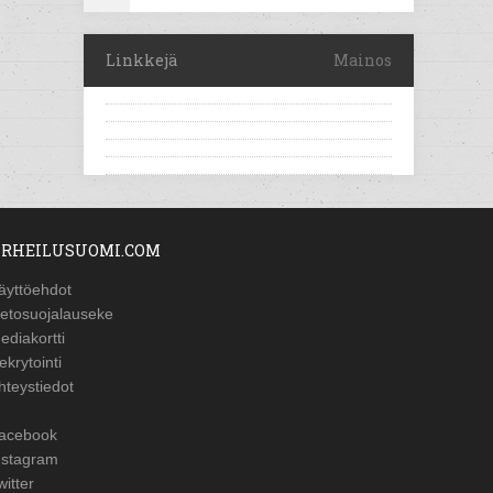
Linkkejä
Mainos
RHEILUSUOMI.COM
äyttöehdot
ietosuojalauseke
ediakortti
ekrytointi
hteystiedot
acebook
nstagram
witter