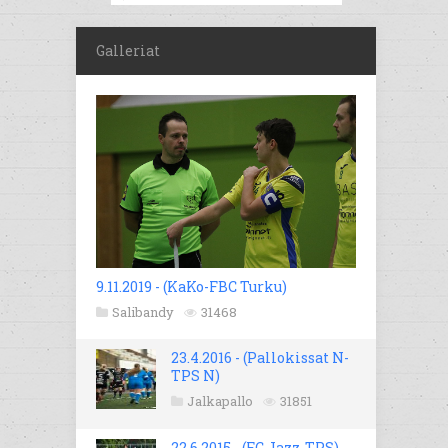
Galleriat
9.11.2019 - (KaKo-FBC Turku)
Salibandy
31468
23.4.2016 - (Pallokissat N-
TPS N)
Jalkapallo
31851
22.6.2015 - (FC Jazz-TPS)