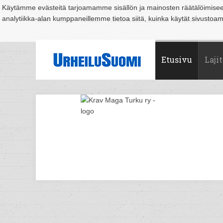
Käytämme evästeitä tarjoamamme sisällön ja mainosten räätälöimise
analytiikka-alan kumppaneillemme tietoa siitä, kuinka käytät sivusto
Suomi
Espoo
Helsinki
Hämeenlinna
Joensuu
Jyväskylä
Kouvo
Etusivu
Lajit