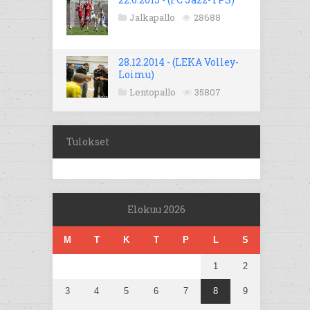
Jalkapallo
28688
28.12.2014 - (LEKA Volley-
Loimu)
Lentopallo
35807
Tulokset
Elokuu 2026
M
T
K
T
P
L
S
1
2
3
4
5
6
7
8
9