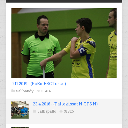
9.11.2019 - (KaKo-FBC Turku)
Salibandy
31414
23.4.2016 - (Pallokissat N-TPS N)
Jalkapallo
31826