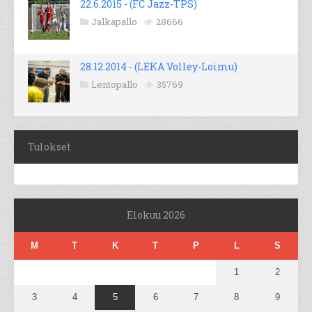
22.6.2015 - (FC Jazz-TPS)
Jalkapallo
28666
28.12.2014 - (LEKA Volley-Loimu)
Lentopallo
35769
Tulokset
Elokuu 2026
M
T
K
T
P
L
S
1
2
3
4
5
6
7
8
9