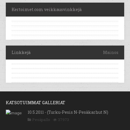
Kertoimet.com veikkausvinkkejä
Linkkejä
Mainos
KATSOTUIMMAT GALLERIAT
10.5.2011 - (Turku-Pesis N-Pesäkarhut N)
Pesäpallo
37973