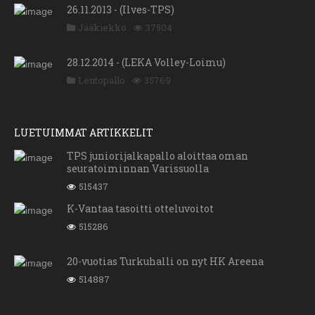
26.11.2013 - (Ilves-TPS)
Jääkiekko
37504
28.12.2014 - (LEKA Volley-Loimu)
Lentopallo
35769
LUETUIMMAT ARTIKKELIT
TPS juniorijalkapallo aloittaa oman
seuratoiminnan Varissuolla
515437
K-Vantaa tasoitti otteluvoitot
515286
20-vuotias Turkuhalli on nyt HK Areena
514887