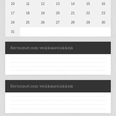
10
11
12
13
14
15
16
17
18
19
20
21
22
23
24
25
26
27
28
29
30
31
Kertoimet.com veikkausvinkkejä
Kertoimet.com veikkausvinkkejä