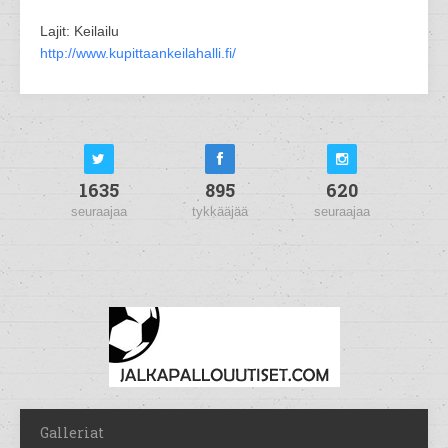
Lajit: Keilailu
http://www.kupittaankeilahalli.fi/
1635
895
620
seuraajaa
tykkääjää
seuraajaa
Galleriat