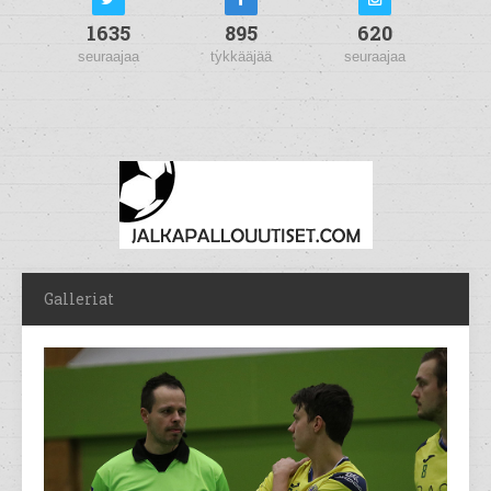
1635
895
620
seuraajaa
tykkääjää
seuraajaa
Galleriat