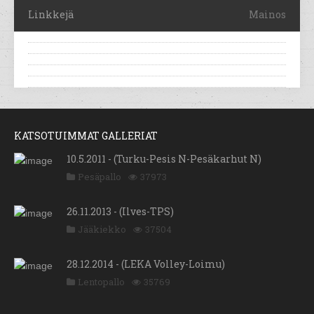
Linkkejä
Mainos
KATSOTUIMMAT GALLERIAT
10.5.2011 - (Turku-Pesis N-Pesäkarhut N)
Pesäpallo
37973
26.11.2013 - (Ilves-TPS)
Jääkiekko
37504
28.12.2014 - (LEKA Volley-Loimu)
Lentopallo
35769