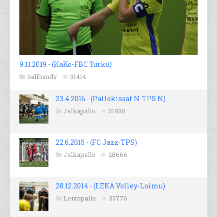
9.11.2019 - (KaKo-FBC Turku)
Salibandy
31414
23.4.2016 - (Pallokissat N-TPS N)
Jalkapallo
31830
22.6.2015 - (FC Jazz-TPS)
Jalkapallo
28666
28.12.2014 - (LEKA Volley-Loimu)
Lentopallo
35776