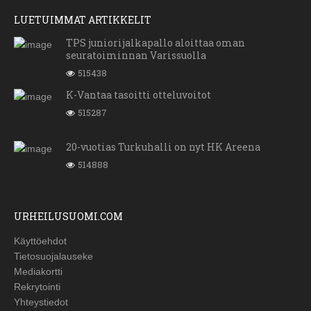
LUETUIMMAT ARTIKKELIT
TPS juniorijalkapallo aloittaa oman
seuratoiminnan Varissuolla
515438
K-Vantaa tasoitti otteluvoitot
515287
20-vuotias Turkuhalli on nyt HK Areena
514888
URHEILUSUOMI.COM
Käyttöehdot
Tietosuojalauseke
Mediakortti
Rekrytointi
Yhteystiedot