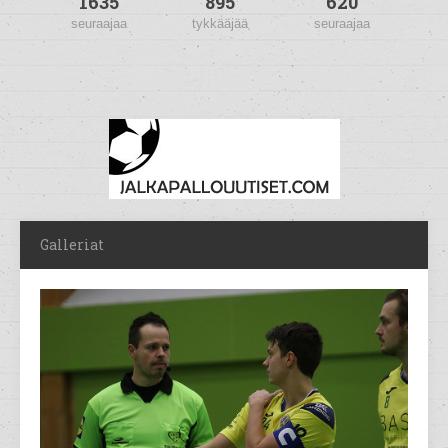
1635
895
620
seuraajaa
tykkääjää
seuraajaa
Galleriat