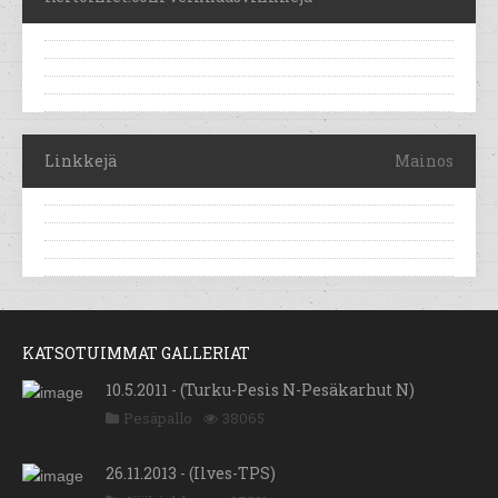
Linkkejä
Mainos
KATSOTUIMMAT GALLERIAT
10.5.2011 - (Turku-Pesis N-Pesäkarhut N)
Pesäpallo
38065
26.11.2013 - (Ilves-TPS)