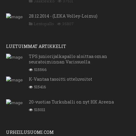
Jääkiekko
37531
28.12.2014 - (LEKA Volley-Loimu)
Lentopallo
35807
LUETUIMMAT ARTIKKELIT
TPS juniorijalkapallo aloittaa oman
seuratoiminnan Varissuolla
515566
K-Vantaa tasoitti otteluvoitot
515416
20-vuotias Turkuhalli on nyt HK Areena
515011
URHEILUSUOMI.COM