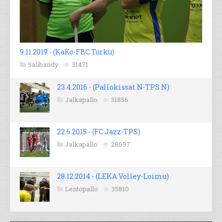
9.11.2019 - (KaKo-FBC Turku)
Salibandy
31471
23.4.2016 - (Pallokissat N-TPS N)
Jalkapallo
31856
22.6.2015 - (FC Jazz-TPS)
Jalkapallo
28697
28.12.2014 - (LEKA Volley-Loimu)
Lentopallo
35810