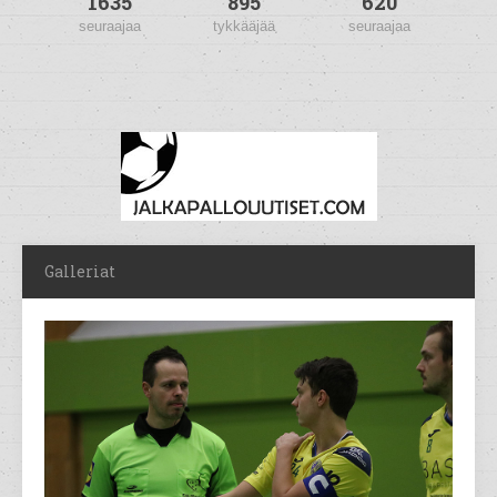
1635
895
620
seuraajaa
tykkääjää
seuraajaa
Galleriat