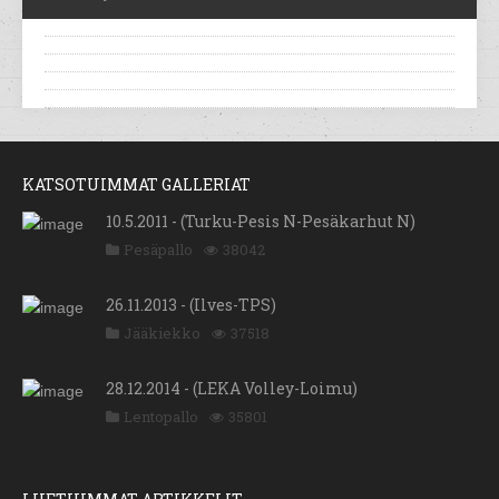
KATSOTUIMMAT GALLERIAT
10.5.2011 - (Turku-Pesis N-Pesäkarhut N)
Pesäpallo
38042
26.11.2013 - (Ilves-TPS)
Jääkiekko
37518
28.12.2014 - (LEKA Volley-Loimu)
Lentopallo
35801