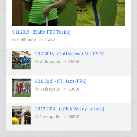
9.11.2019 - (KaKo-FBC Turku)
Salibandy
31462
23.4.2016 - (Pallokissat N-TPS N)
Jalkapallo
31846
22.6.2015 - (FC Jazz-TPS)
Jalkapallo
28681
28.12.2014 - (LEKA Volley-Loimu)
Lentopallo
35801