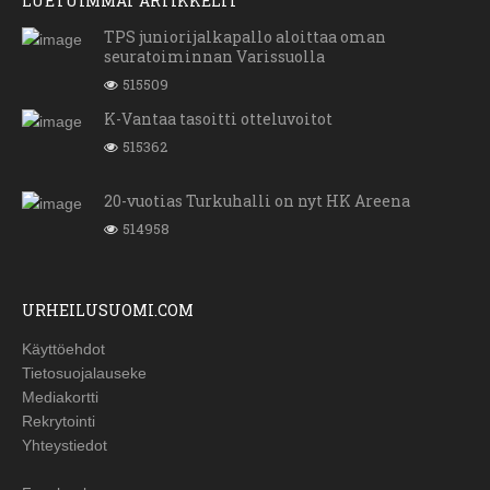
LUETUIMMAT ARTIKKELIT
TPS juniorijalkapallo aloittaa oman
seuratoiminnan Varissuolla
515509
K-Vantaa tasoitti otteluvoitot
515362
20-vuotias Turkuhalli on nyt HK Areena
514958
URHEILUSUOMI.COM
Käyttöehdot
Tietosuojalauseke
Mediakortti
Rekrytointi
Yhteystiedot