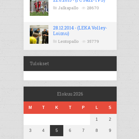
Jalkapallo
28670
28.12.2014 - (LEKA Volley-
Loimu)
Lentopallo
35779
Tulokset
Elokuu 2026
M
T
K
T
P
L
S
1
2
3
4
5
6
7
8
9