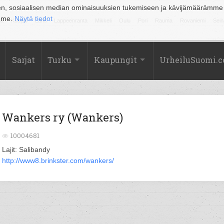
en, sosiaalisen median ominaisuuksien tukemiseen ja kävijämäärämme
amme.
Näytä tiedot
la
Kuopio
Lahti
Lappeenranta
Mikkeli
Oulu
Pori
Rauma
Rovaniemi
Sein
Sarjat
Turku
Kaupungit
UrheiluSuomi.
Wankers ry (Wankers)
10004681
Lajit: Salibandy
http://www8.brinkster.com/wankers/