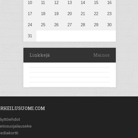
10
11
12
13
14
15
16
17
18
19
20
21
22
23
24
25
26
27
28
29
30
31
Linkkejä
Mainos
RHEILUSUOMI.COM
äyttöehdot
ietosuojalauseke
ediakortti