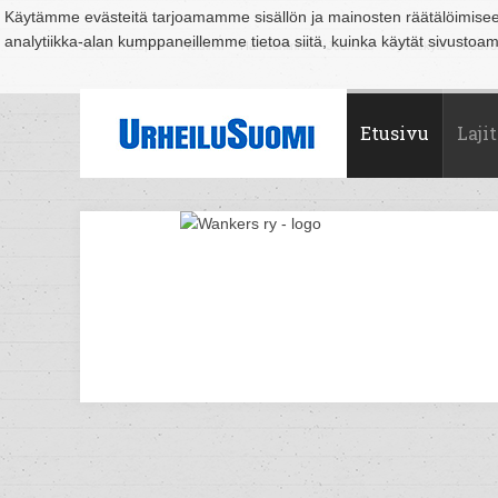
Käytämme evästeitä tarjoamamme sisällön ja mainosten räätälöimise
analytiikka-alan kumppaneillemme tietoa siitä, kuinka käytät sivusto
Suomi
Espoo
Helsinki
Hämeenlinna
Joensuu
Jyväskylä
Kouvo
Etusivu
Lajit