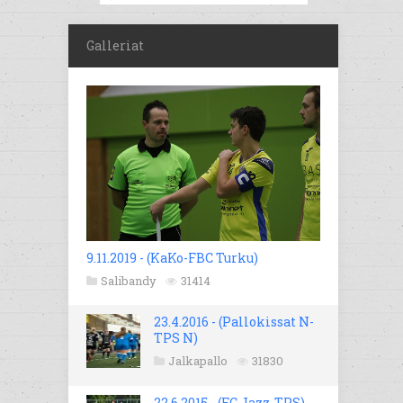
Galleriat
9.11.2019 - (KaKo-FBC Turku)
Salibandy
31414
23.4.2016 - (Pallokissat N-
TPS N)
Jalkapallo
31830
22.6.2015 - (FC Jazz-TPS)