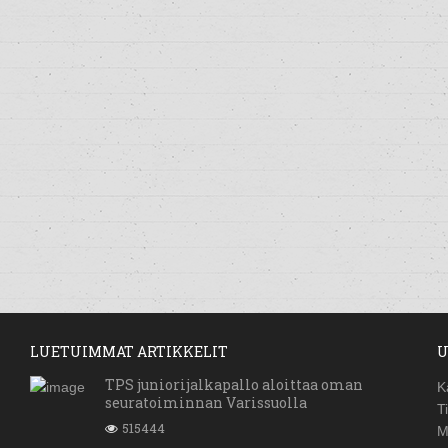
LUETUIMMAT ARTIKKELIT
U
TPS juniorijalkapallo aloittaa oman
K
seuratoiminnan Varissuolla
T
515444
M