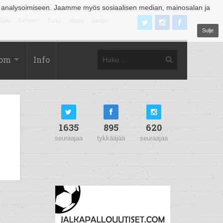
 analysoimiseen. Jaamme myös sosiaalisen median, mainosalan ja
äjoki
Tampere
Turku
Vaasa
Vantaa
Sulje
com
Info
1635
895
620
seuraajaa
tykkääjää
seuraajaa