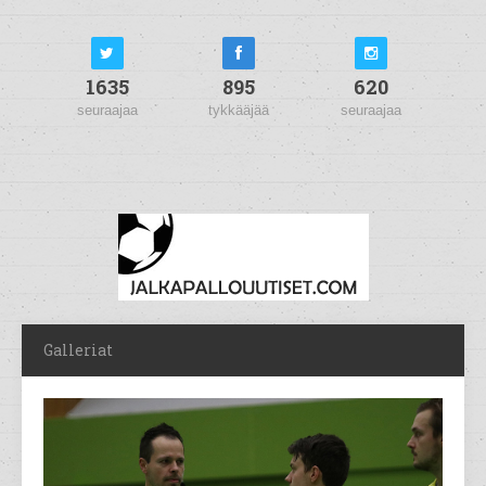
1635
895
620
seuraajaa
tykkääjää
seuraajaa
Galleriat