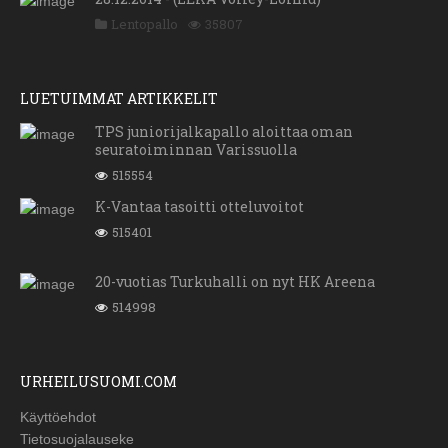
Lentopallo
35807
LUETUIMMAT ARTIKKELIT
TPS juniorijalkapallo aloittaa oman
seuratoiminnan Varissuolla
515554
K-Vantaa tasoitti otteluvoitot
515401
20-vuotias Turkuhalli on nyt HK Areena
514998
URHEILUSUOMI.COM
Käyttöehdot
Tietosuojalauseke