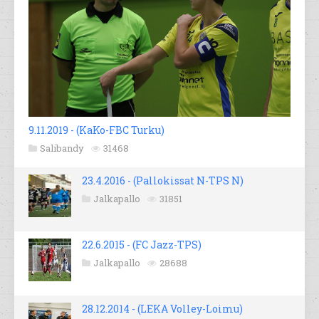
9.11.2019 - (KaKo-FBC Turku)
Salibandy
31468
23.4.2016 - (Pallokissat N-TPS N)
Jalkapallo
31851
22.6.2015 - (FC Jazz-TPS)
Jalkapallo
28688
28.12.2014 - (LEKA Volley-Loimu)