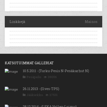
Linkkejä
Mainos
KATSOTUIMMAT GALLERIAT
10.5.2011 - (Turku-Pesis N-Pesäkarhut N)
Pesäpallo
38056
26.11.2013 - (Ilves-TPS)
Jääkiekko
37531
28.12.2014 - (LEKA Volley-Loimu)