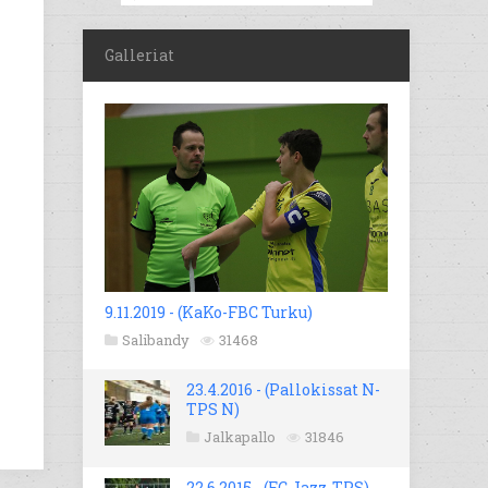
Galleriat
9.11.2019 - (KaKo-FBC Turku)
Salibandy
31468
23.4.2016 - (Pallokissat N-
TPS N)
Jalkapallo
31846
22.6.2015 - (FC Jazz-TPS)