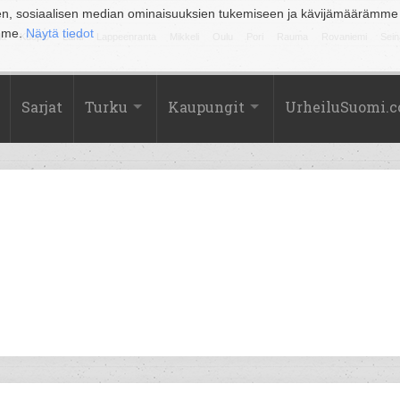
en, sosiaalisen median ominaisuuksien tukemiseen ja kävijämäärämme
amme.
Näytä tiedot
la
Kuopio
Lahti
Lappeenranta
Mikkeli
Oulu
Pori
Rauma
Rovaniemi
Sein
Sarjat
Turku
Kaupungit
UrheiluSuomi.