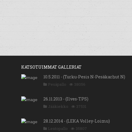
KATSOTUIMMAT GALLERIAT
10.5.2011 - (Turku-Pesis N-Pesäkarhut N)
Pesäpallo
38056
26.11.2013 - (Ilves-TPS)
Jääkiekko
37531
28.12.2014 - (LEKA Volley-Loimu)
Lentopallo
35807