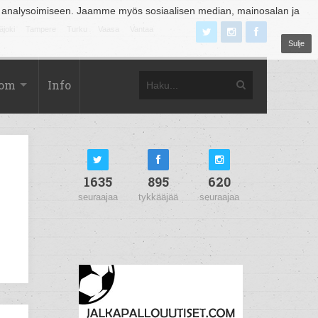
 analysoimiseen. Jaamme myös sosiaalisen median, mainosalan ja
äjoki
Tampere
Turku
Vaasa
Vantaa
Sulje
com
Info
1635
895
620
seuraajaa
tykkääjää
seuraajaa