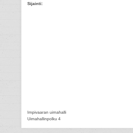
Sijainti:
Impivaaran uimahalli
Uimahallinpolku 4