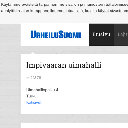
Käytämme evästeitä tarjoamamme sisällön ja mainosten räätälöimise
analytiikka-alan kumppaneillemme tietoa siitä, kuinka käytät sivusto
Suomi
Espoo
Helsinki
Hämeenlinna
Joensuu
Jyväskylä
Kouvo
Etusivu
Lajit
Impivaaran uimahalli
12378
Uimahallinpolku 4
Turku
Kotisivut