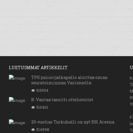
LUETUIMMAT ARTIKKELIT
U
TPS juniorijalkapallo aloittaa oman
K
seuratoiminnan Varissuolla
T
515554
M
R
K-Vantaa tasoitti otteluvoitot
Y
515401
F
20-vuotias Turkuhalli on nyt HK Areena
I
514998
T