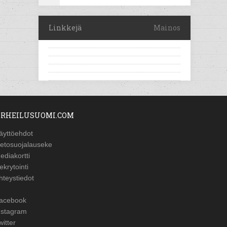
Linkkejä
Mainos
RHEILUSUOMI.COM
äyttöehdot
ietosuojalauseke
ediakortti
ekrytointi
hteystiedot
acebook
nstagram
witter