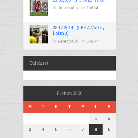
Jalkapallo
28684
28.12.2014 - (LEKA Volley-
Loimu)
Lentopallo
35807
Tulokset
Elokuu 2026
M
T
K
T
P
L
S
1
2
3
4
5
6
7
8
9