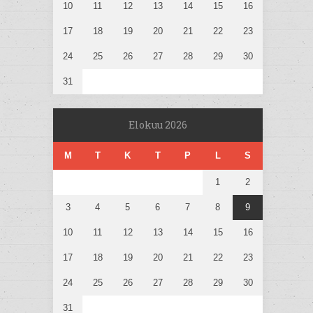
10
11
12
13
14
15
16
17
18
19
20
21
22
23
24
25
26
27
28
29
30
31
Elokuu 2026
M
T
K
T
P
L
S
1
2
3
4
5
6
7
8
9
10
11
12
13
14
15
16
17
18
19
20
21
22
23
24
25
26
27
28
29
30
31