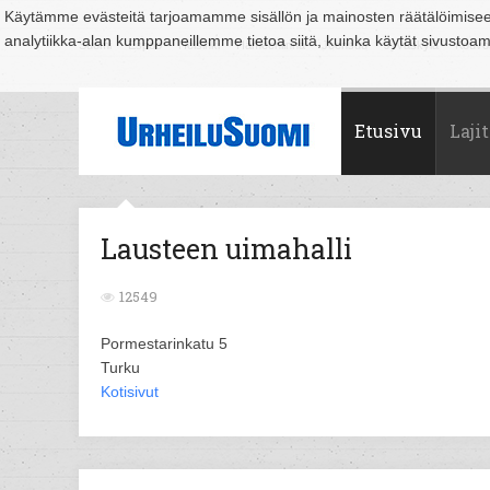
Käytämme evästeitä tarjoamamme sisällön ja mainosten räätälöimise
analytiikka-alan kumppaneillemme tietoa siitä, kuinka käytät sivusto
Suomi
Espoo
Helsinki
Hämeenlinna
Joensuu
Jyväskylä
Kouvo
Etusivu
Lajit
Lausteen uimahalli
12549
Pormestarinkatu 5
Turku
Kotisivut