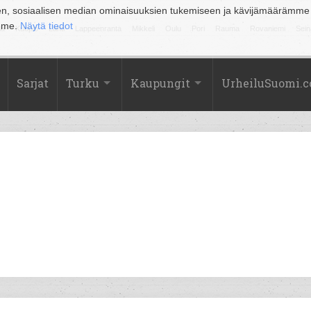
en, sosiaalisen median ominaisuuksien tukemiseen ja kävijämäärämme
amme.
Näytä tiedot
la
Kuopio
Lahti
Lappeenranta
Mikkeli
Oulu
Pori
Rauma
Rovaniemi
Sein
Sarjat
Turku
Kaupungit
UrheiluSuomi.