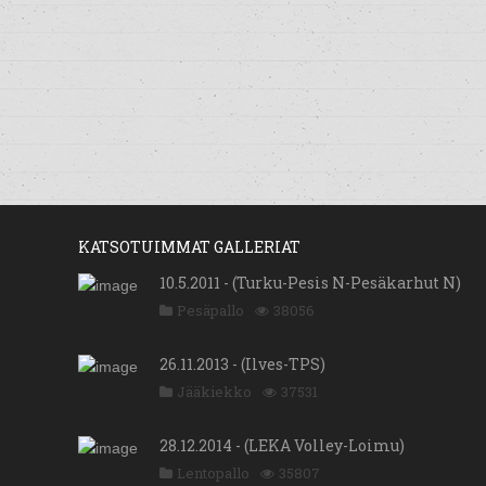
KATSOTUIMMAT GALLERIAT
10.5.2011 - (Turku-Pesis N-Pesäkarhut N)
Pesäpallo
38056
26.11.2013 - (Ilves-TPS)
Jääkiekko
37531
28.12.2014 - (LEKA Volley-Loimu)
Lentopallo
35807