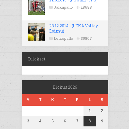
Jalkapallo
28688
28.12.2014 - (LEKA Volley-
Loimu)
Lentopallo
35807
Tulokset
Elokuu 2026
M
T
K
T
P
L
S
1
2
3
4
5
6
7
8
9