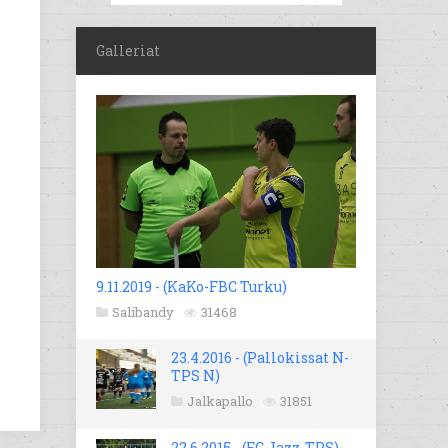
Galleriat
9.11.2019 - (KaKo-FBC Turku)
Salibandy
31468
23.4.2016 - (Pallokissat N-
TPS N)
Jalkapallo
31851
22.6.2015 - (FC Jazz-TPS)