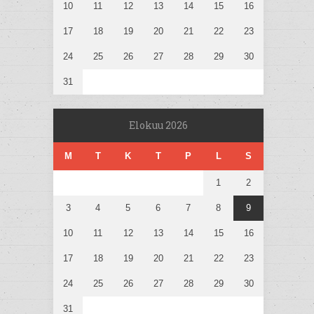
10
11
12
13
14
15
16
17
18
19
20
21
22
23
24
25
26
27
28
29
30
31
Elokuu 2026
M
T
K
T
P
L
S
1
2
3
4
5
6
7
8
9
10
11
12
13
14
15
16
17
18
19
20
21
22
23
24
25
26
27
28
29
30
31