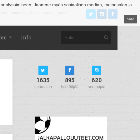
 analysoimiseen. Jaamme myös sosiaalisen median, mainosalan ja
äjoki
Tampere
Turku
Vaasa
Vantaa
Sulje
com
Info
1635
895
620
seuraajaa
tykkääjää
seuraajaa