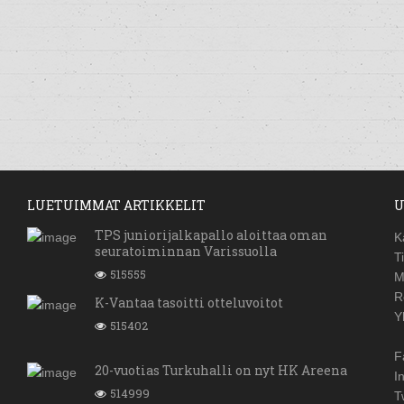
LUETUIMMAT ARTIKKELIT
U
TPS juniorijalkapallo aloittaa oman
K
seuratoiminnan Varissuolla
T
515555
M
R
K-Vantaa tasoitti otteluvoitot
Y
515402
F
20-vuotias Turkuhalli on nyt HK Areena
I
514999
T