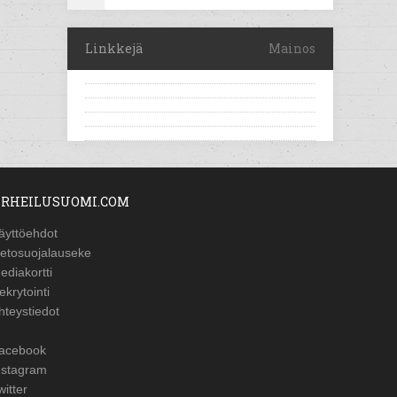
Linkkejä
Mainos
RHEILUSUOMI.COM
äyttöehdot
ietosuojalauseke
ediakortti
ekrytointi
hteystiedot
acebook
nstagram
witter