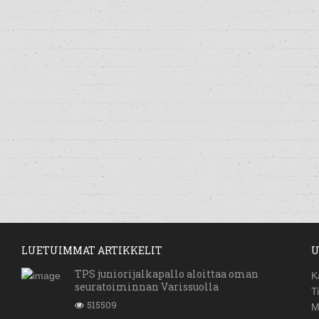
LUETUIMMAT ARTIKKELIT
U
TPS juniorijalkapallo aloittaa oman
K
seuratoiminnan Varissuolla
T
515509
M