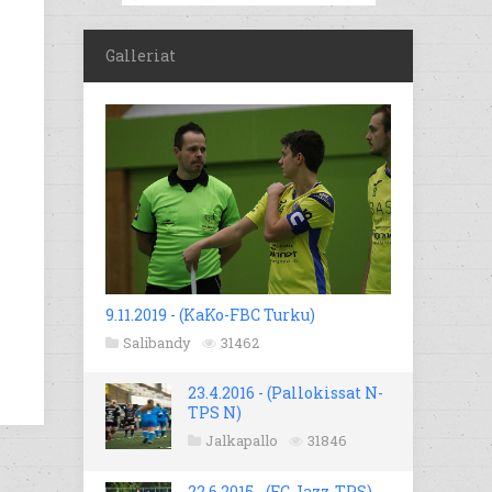
Galleriat
9.11.2019 - (KaKo-FBC Turku)
Salibandy
31462
23.4.2016 - (Pallokissat N-
TPS N)
Jalkapallo
31846
22.6.2015 - (FC Jazz-TPS)