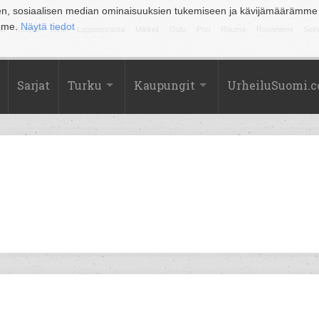
en, sosiaalisen median ominaisuuksien tukemiseen ja kävijämäärämme
amme.
Näytä tiedot
la
Kuopio
Lahti
Lappeenranta
Mikkeli
Oulu
Pori
Rauma
Rovaniemi
Sein
Sarjat
Turku
Kaupungit
UrheiluSuomi.