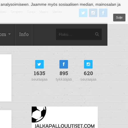
 analysoimiseen. Jaamme myös sosiaalisen median, mainosalan ja
äjoki
Tampere
Turku
Vaasa
Vantaa
Sulje
com
Info
1635
895
620
seuraajaa
tykkääjää
seuraajaa