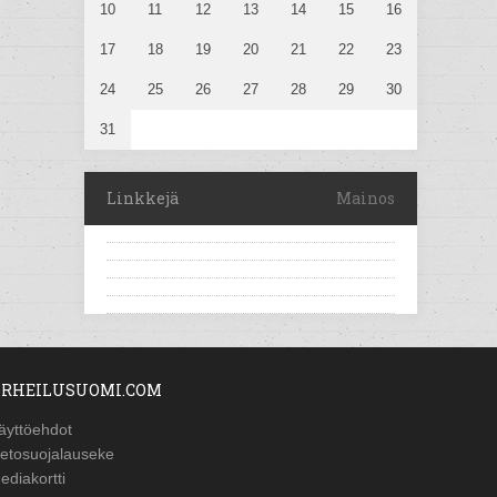
10
11
12
13
14
15
16
17
18
19
20
21
22
23
24
25
26
27
28
29
30
31
Linkkejä
Mainos
RHEILUSUOMI.COM
äyttöehdot
ietosuojalauseke
ediakortti