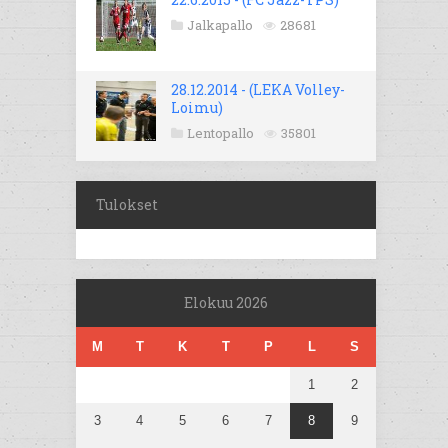
Jalkapallo
28681
28.12.2014 - (LEKA Volley-
Loimu)
Lentopallo
35801
Tulokset
Elokuu 2026
M
T
K
T
P
L
S
1
2
3
4
5
6
7
8
9