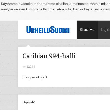
Käytämme evästeitä tarjoamamme sisällön ja mainosten räätälöimise
analytiikka-alan kumppaneillemme tietoa siitä, kuinka käytät sivusto
Suomi
Espoo
Helsinki
Hämeenlinna
Joensuu
Jyväskylä
Kouvo
Etusivu
Lajit
Caribian 994-halli
12288
Kongressikuja 1
Sijainti: