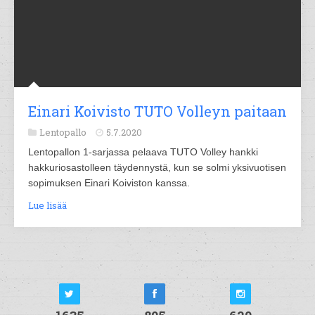
Einari Koivisto TUTO Volleyn paitaan
Lentopallo
5.7.2020
Lentopallon 1-sarjassa pelaava TUTO Volley hankki
hakkuriosastolleen täydennystä, kun se solmi yksivuotisen
sopimuksen Einari Koiviston kanssa.
Lue lisää