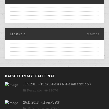
Linkkejä
Mainos
KATSOTUIMMAT GALLERIAT
10.5.2011 - (Turku-Pesis N-Pesäkarhut N)
Pesäpallo
38076
26.11.2013 - (Ilves-TPS)
Jääkiekko
37542