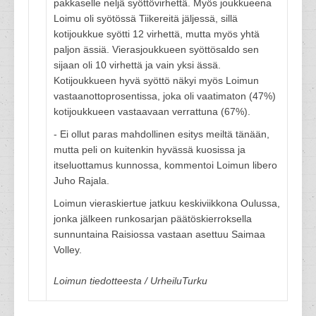
pakkaselle neljä syöttövirhettä. Myös joukkueena
Loimu oli syötössä Tiikereitä jäljessä, sillä
kotijoukkue syötti 12 virhettä, mutta myös yhtä
paljon ässiä. Vierasjoukkueen syöttösaldo sen
sijaan oli 10 virhettä ja vain yksi ässä.
Kotijoukkueen hyvä syöttö näkyi myös Loimun
vastaanottoprosentissa, joka oli vaatimaton (47%)
kotijoukkueen vastaavaan verrattuna (67%).
- Ei ollut paras mahdollinen esitys meiltä tänään,
mutta peli on kuitenkin hyvässä kuosissa ja
itseluottamus kunnossa, kommentoi Loimun libero
Juho Rajala.
Loimun vieraskiertue jatkuu keskiviikkona Oulussa,
jonka jälkeen runkosarjan päätöskierroksella
sunnuntaina Raisiossa vastaan asettuu Saimaa
Volley.
Loimun tiedotteesta / UrheiluTurku