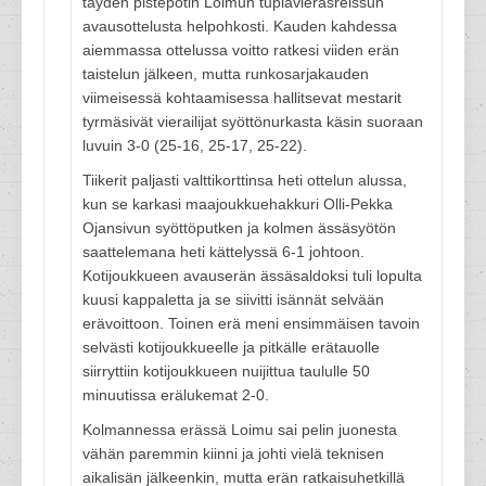
täyden pistepotin Loimun tuplavierasreissun
avausottelusta helpohkosti. Kauden kahdessa
aiemmassa ottelussa voitto ratkesi viiden erän
taistelun jälkeen, mutta runkosarjakauden
viimeisessä kohtaamisessa hallitsevat mestarit
tyrmäsivät vierailijat syöttönurkasta käsin suoraan
luvuin 3-0 (25-16, 25-17, 25-22).
Tiikerit paljasti valttikorttinsa heti ottelun alussa,
kun se karkasi maajoukkuehakkuri Olli-Pekka
Ojansivun syöttöputken ja kolmen ässäsyötön
saattelemana heti kättelyssä 6-1 johtoon.
Kotijoukkueen avauserän ässäsaldoksi tuli lopulta
kuusi kappaletta ja se siivitti isännät selvään
erävoittoon. Toinen erä meni ensimmäisen tavoin
selvästi kotijoukkueelle ja pitkälle erätauolle
siirryttiin kotijoukkueen nuijittua taululle 50
minuutissa erälukemat 2-0.
Kolmannessa erässä Loimu sai pelin juonesta
vähän paremmin kiinni ja johti vielä teknisen
aikalisän jälkeenkin, mutta erän ratkaisuhetkillä