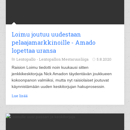
Loimu joutuu uudestaan
pelaajamarkkinoille - Amado
lopettaa uransa
Lentopallo -
Lentopallon Mestaruusliiga
5.8.2020
Raision Loimu tiedotti noin kuukausi sitten
jenkkikeskitorjuja Nick Amadon täydentävän joukkueen
kokoonpanon valmiiksi, mutta nyt raisiolaiset joutuvat
käynnistämään uuden keskitorjujan hakuprosessin.
Lue lisää