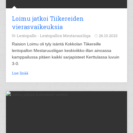
Loimu jatkoi Tiikereiden
vierasvaikeuksia
Lentopallo -
Lentopallon Mestaruusliiga
26.10.2023
Raision Loimu oli tyly isäntä Kokkolan Tiikereille
lentopallon Mestaruusliigan keskiviikko-illan ainoassa
kamppailussa pitäen kaikki sarjapisteet Kerttulassa luvuin
3-0.
Lue lisää