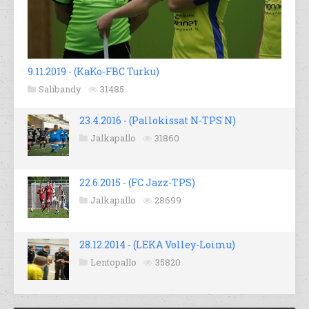
9.11.2019 - (KaKo-FBC Turku)
Salibandy
31485
23.4.2016 - (Pallokissat N-TPS N)
Jalkapallo
31860
22.6.2015 - (FC Jazz-TPS)
Jalkapallo
28699
28.12.2014 - (LEKA Volley-Loimu)
Lentopallo
35820