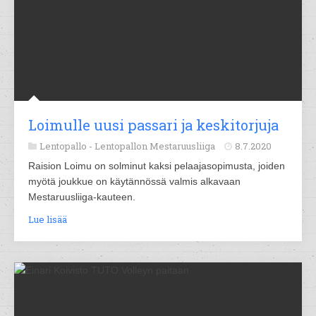
Loimulle uusi passari ja keskitorjuja
Lentopallo -
Lentopallon Mestaruusliiga
8.7.2020
Raision Loimu on solminut kaksi pelaajasopimusta, joiden
myötä joukkue on käytännössä valmis alkavaan
Mestaruusliiga-kauteen.
Lue lisää