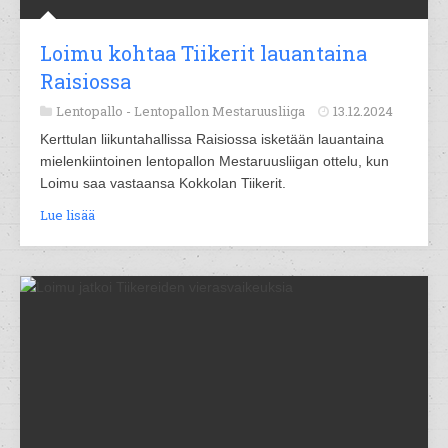
Loimu kohtaa Tiikerit lauantaina
Raisiossa
Lentopallo -
Lentopallon Mestaruusliiga
13.12.2024
Kerttulan liikuntahallissa Raisiossa isketään lauantaina
mielenkiintoinen lentopallon Mestaruusliigan ottelu, kun
Loimu saa vastaansa Kokkolan Tiikerit.
Lue lisää