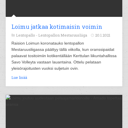
Loimu jatkaa kotimaisin voimin
Lentopallo -
Lentopallon Mestaruusliiga
20.1.2021
Raision Loimun koronatauko lentopallon
Mestaruusliigassa päättyy tällä viikolla, kun oranssipaidat
palaavat tositoimiin kotikentällään Kerttulan liikuntahallissa
Savo Volleyta vastaan lauantaina. Ottelu pelataan
yleisörajoitusten vuoksi suljetuin ovin.
Lue lisää