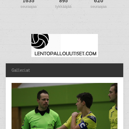
1635
895
620
seuraajaa
tykkääjää
seuraajaa
Galleriat