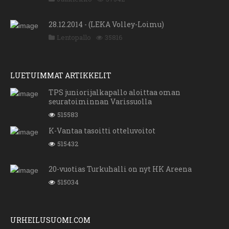
28.12.2014 - (LEKA Volley-Loimu)
Lentopallo
35816
LUETUIMMAT ARTIKKELIT
TPS juniorijalkapallo aloittaa oman
seuratoiminnan Varissuolla
515583
K-Vantaa tasoitti otteluvoitot
515432
20-vuotias Turkuhalli on nyt HK Areena
515034
URHEILUSUOMI.COM