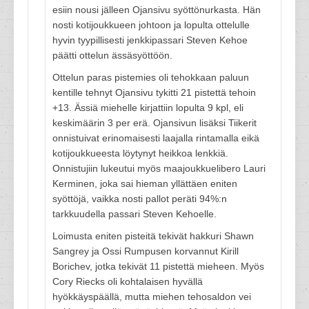
esiin nousi jälleen Ojansivu syöttönurkasta. Hän
nosti kotijoukkueen johtoon ja lopulta ottelulle
hyvin tyypillisesti jenkkipassari Steven Kehoe
päätti ottelun ässäsyöttöön.
Ottelun paras pistemies oli tehokkaan paluun
kentille tehnyt Ojansivu tykitti 21 pistettä tehoin
+13. Ässiä miehelle kirjattiin lopulta 9 kpl, eli
keskimäärin 3 per erä. Ojansivun lisäksi Tiikerit
onnistuivat erinomaisesti laajalla rintamalla eikä
kotijoukkueesta löytynyt heikkoa lenkkiä.
Onnistujiin lukeutui myös maajoukkuelibero Lauri
Kerminen, joka sai hieman yllättäen eniten
syöttöjä, vaikka nosti pallot peräti 94%:n
tarkkuudella passari Steven Kehoelle.
Loimusta eniten pisteitä tekivät hakkuri Shawn
Sangrey ja Ossi Rumpusen korvannut Kirill
Borichev, jotka tekivät 11 pistettä mieheen. Myös
Cory Riecks oli kohtalaisen hyvällä
hyökkäyspäällä, mutta miehen tehosaldon vei