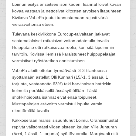
Loimun esitys ansaitsee ison käden. Isännät löivät kovan
kovaa vastaan ja nettosivat kiitosten arvoisen iltapuhteen.
Kivikova VaLePa joutui tunnustamaan rajusti väriä
vierasvoittonsa eteen.
Tulevana keskiviikkona Eurocup-taivaltaan jatkavat
sastamalalaiset ratkaisivat voiton odotetulla tavalla.
Huipputaito otti ratkaisevaa roolia, kun sitä kipeimmin
tarvittiin. Kovissa liemissä karaistuneet huippupelaajat
varmistivat ryöstöretken onnistumisen.
VaLePa aloitti ottelun tyrmäävästi. 3-3-tilanteessa
syöttämään astellut Olli Kunnari (15/-1, 3 ässää, 1
torjunta, vastaanotto 63%) teki harvinaisen hatrickin
kolmella peräkkäisellä ässäsyötöllään. Tästä
shokkihoidosta isännät eivät enää toipuneet.
Mustapaitojen erävoitto varmistui lopulta varsin
eleettömällä tavalla.
Kakkoserään marssi sisuuntunut Loimu. Oranssimustat
repivät välittömästi viiden pisteen kaulan Ville Junturan
(5/+4, 1 ässä, 1 torjunta) syöttövuorolla. Marginaali riitti