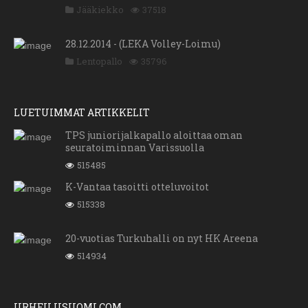
Jääkiekko
37518
28.12.2014 - (LEKA Volley-Loimu)
Lentopallo
35796
LUETUIMMAT ARTIKKELIT
TPS juniorijalkapallo aloittaa oman
seuratoiminnan Varissuolla
515485
K-Vantaa tasoitti otteluvoitot
515338
20-vuotias Turkuhalli on nyt HK Areena
514934
URHEILUSUOMI.COM