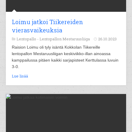
Loimu jatkoi Tiikereiden
vierasvaikeuksia
Lentopallo -
Lentopallon Mestaruusliiga
26.10.2023
Raision Loimu oli tyly isäntä Kokkolan Tiikereille
lentopallon Mestaruusliigan keskiviikko-illan ainoassa
kamppailussa pitäen kaikki sarjapisteet Kerttulassa luvuin
3-0.
Lue lisää