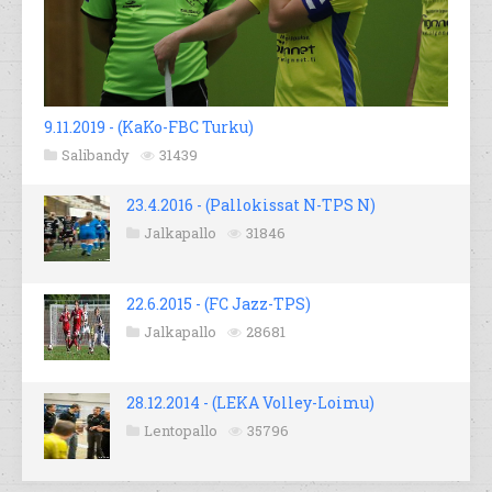
9.11.2019 - (KaKo-FBC Turku)
Salibandy
31439
23.4.2016 - (Pallokissat N-TPS N)
Jalkapallo
31846
22.6.2015 - (FC Jazz-TPS)
Jalkapallo
28681
28.12.2014 - (LEKA Volley-Loimu)
Lentopallo
35796