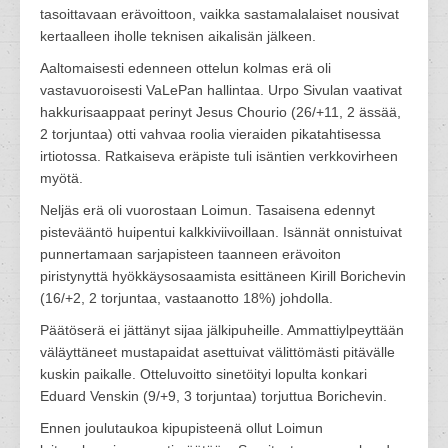
tasoittavaan erävoittoon, vaikka sastamalalaiset nousivat
kertaalleen iholle teknisen aikalisän jälkeen.
Aaltomaisesti edenneen ottelun kolmas erä oli
vastavuoroisesti VaLePan hallintaa. Urpo Sivulan vaativat
hakkurisaappaat perinyt Jesus Chourio (26/+11, 2 ässää,
2 torjuntaa) otti vahvaa roolia vieraiden pikatahtisessa
irtiotossa. Ratkaiseva eräpiste tuli isäntien verkkovirheen
myötä.
Neljäs erä oli vuorostaan Loimun. Tasaisena edennyt
pistevääntö huipentui kalkkiviivoillaan. Isännät onnistuivat
punnertamaan sarjapisteen taanneen erävoiton
piristynyttä hyökkäysosaamista esittäneen Kirill Borichevin
(16/+2, 2 torjuntaa, vastaanotto 18%) johdolla.
Päätöserä ei jättänyt sijaa jälkipuheille. Ammattiylpeyttään
väläyttäneet mustapaidat asettuivat välittömästi pitävälle
kuskin paikalle. Otteluvoitto sinetöityi lopulta konkari
Eduard Venskin (9/+9, 3 torjuntaa) torjuttua Borichevin.
Ennen joulutaukoa kipupisteenä ollut Loimun