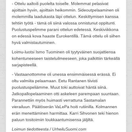
- Ottelu aaltoili puolelta toiselle. Molemmat pelasivat
ajoittain hyvin, ajoittain heikommin. Sideoutpelaaminen oli
molemmilla laadukasta läpi ottelun. Keskittymisen kanssa
tehtiin työtä - tämä oli siinä valossa onnistunut oppitunti.
Puolustuspelimme parani ottelun edetessä. Keskiviikkona
on edessä kova haaste Eurokentillä. Tämä ottelu oli siihen
hyvä valmistautuminen.
Loimu-luotsi Ismo Tuominen oli tyytyväinen suojattiensa
kohentuneeseen taisteluilmeeseen, joka palkittiin tärkeällä
sarjapisteellä.
- Vastaanottomme oli unessa ensimmäisessä erässä. Ei
oltu valmiita pelaamaan. Eetu Rantanen tiivisti
puolustuspeliämme. Muut toki auttoivat häntä siinä.
Jatkopallopelaaminen otti askeleen parempaan suuntaan.
Parannettiin myös huimasti verrattuna Sastamalan
vierailuun. Päätöserän VaLePa hoiti rutiinilla. Kolmannen
erän menettäminen harmittaa. Karri Sihvonen teki hienon
paluun tositoimiin loukkaantumisensa jäljiltä.
Loimun tiedotteesta / UrheiluSuomi.com