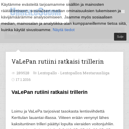
Käytämme evästeitä tarjoamamme sisällön ja mainosten
räätälöimiseen, sosiaalisen median ominaisuuksien tukemiseen ja
kävijämäärämme analysoimiseen. Jaamme myös sosiaalisen
median, mainosalan ja analytiikka-alan kumppaneillemme tietoa siitä,
kuinka käytät sivustoamme.
Näytä tiedot
Sulje
VaLePan rutiini ratkaisi trillerin
289528
Lentopallo -
Lentopallon Mestaruusliiga
17.1.2016
VaLePan rutiini ratkaisi trillerin
Loimu ja VaLePa tarjosivat tasokasta lentisviihdettä
Kerttulan lauantai-illassa. Viiteen erään venynyt lähes
kaksituntinen trilleri päättyi lopulta vieraiden voitonjuhliin.