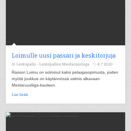
Loimulle uusi passari ja keskitorjuja
Lentopallo -
Lentopallon Mestaruusliiga
8.7.2020
Raision Loimu on solminut kaksi pelaajasopimusta, joiden
myötä joukkue on käytännössä valmis alkavaan
Mestaruusliiga-kauteen.
Lue lisää