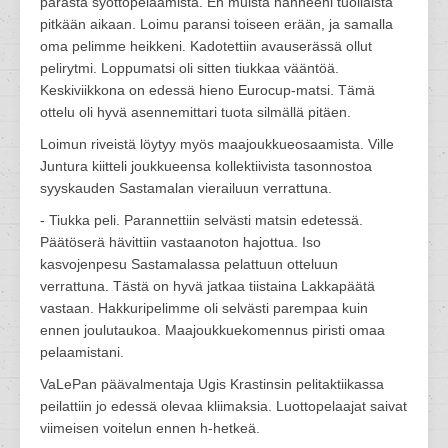
parasta syöttöpelaamista. En muista nähneeni tuollaista
pitkään aikaan. Loimu paransi toiseen erään, ja samalla
oma pelimme heikkeni. Kadotettiin avauserässä ollut
pelirytmi. Loppumatsi oli sitten tiukkaa vääntöä.
Keskiviikkona on edessä hieno Eurocup-matsi. Tämä
ottelu oli hyvä asennemittari tuota silmällä pitäen.
Loimun riveistä löytyy myös maajoukkueosaamista. Ville
Juntura kiitteli joukkueensa kollektiivista tasonnostoa
syyskauden Sastamalan vierailuun verrattuna.
- Tiukka peli. Parannettiin selvästi matsin edetessä.
Päätöserä hävittiin vastaanoton hajottua. Iso
kasvojenpesu Sastamalassa pelattuun otteluun
verrattuna. Tästä on hyvä jatkaa tiistaina Lakkapäätä
vastaan. Hakkuripelimme oli selvästi parempaa kuin
ennen joulutaukoa. Maajoukkuekomennus piristi omaa
pelaamistani.
VaLePan päävalmentaja Ugis Krastinsin pelitaktiikassa
peilattiin jo edessä olevaa kliimaksia. Luottopelaajat saivat
viimeisen voitelun ennen h-hetkeä.