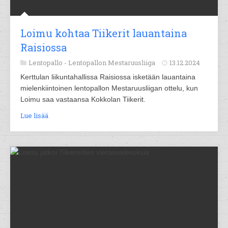
Loimu kohtaa Tiikerit lauantaina
Raisiossa
Lentopallo -
Lentopallon Mestaruusliiga
13.12.2024
Kerttulan liikuntahallissa Raisiossa isketään lauantaina
mielenkiintoinen lentopallon Mestaruusliigan ottelu, kun
Loimu saa vastaansa Kokkolan Tiikerit.
Lue lisää