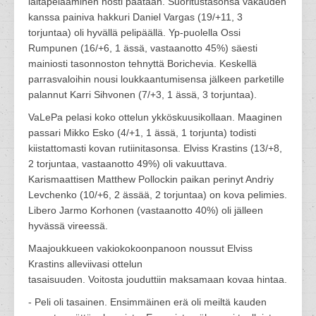
laitapelaaminen nosti päätään. Suoritustasonsa vakauden
kanssa painiva hakkuri Daniel Vargas (19/+11, 3
torjuntaa) oli hyvällä pelipäällä. Yp-puolella Ossi
Rumpunen (16/+6, 1 ässä, vastaanotto 45%) säesti
mainiosti tasonnoston tehnyttä Borichevia. Keskellä
parrasvaloihin nousi loukkaantumisensa jälkeen parketille
palannut Karri Sihvonen (7/+3, 1 ässä, 3 torjuntaa).
VaLePa pelasi koko ottelun ykköskuusikollaan. Maaginen
passari Mikko Esko (4/+1, 1 ässä, 1 torjunta) todisti
kiistattomasti kovan rutiinitasonsa. Elviss Krastins (13/+8,
2 torjuntaa, vastaanotto 49%) oli vakuuttava.
Karismaattisen Matthew Pollockin paikan perinyt Andriy
Levchenko (10/+6, 2 ässää, 2 torjuntaa) on kova pelimies.
Libero Jarmo Korhonen (vastaanotto 40%) oli jälleen
hyvässä vireessä.
Maajoukkueen vakiokokoonpanoon noussut Elviss
Krastins alleviivasi ottelun
tasaisuuden. Voitosta jouduttiin maksamaan kovaa hintaa.
- Peli oli tasainen. Ensimmäinen erä oli meiltä kauden