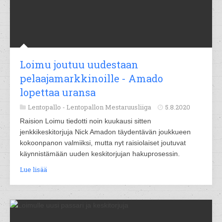
Loimu joutuu uudestaan
pelaajamarkkinoille - Amado
lopettaa uransa
Lentopallo -
Lentopallon Mestaruusliiga
5.8.2020
Raision Loimu tiedotti noin kuukausi sitten
jenkkikeskitorjuja Nick Amadon täydentävän joukkueen
kokoonpanon valmiiksi, mutta nyt raisiolaiset joutuvat
käynnistämään uuden keskitorjujan hakuprosessin.
Lue lisää