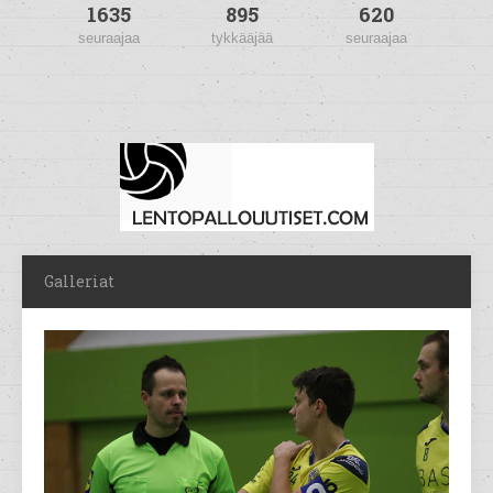
1635
895
620
seuraajaa
tykkääjää
seuraajaa
Galleriat