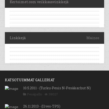
Kertoimet.com veikkausvinkkejä
Linkkejä
Mainos
KATSOTUIMMAT GALLERIAT
10.5.2011 - (Turku-Pesis N-Pesäkarhut N)
Pesäpallo
38027
26.11.2013 - (Ilves-TPS)