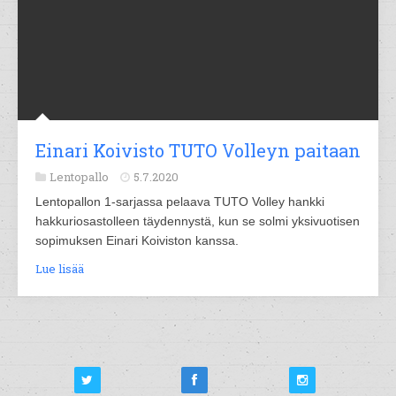
Einari Koivisto TUTO Volleyn paitaan
Lentopallo
5.7.2020
Lentopallon 1-sarjassa pelaava TUTO Volley hankki
hakkuriosastolleen täydennystä, kun se solmi yksivuotisen
sopimuksen Einari Koiviston kanssa.
Lue lisää