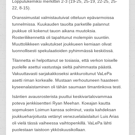
Loppulukemiksi merkittiin 2-3 (19-25, 25-19, 22-25, 25-
22, 8-15).
Oranssimustat valmistautuivat otteluun epävarmoissa
tunnelmissa. Kuukauden tauolta parketille palannut
joukkue oli kokenut tauon aikana muutoksia.
Rosteriliikennettä oli tapahtunut molempiin suuntiin.
Muuttoliikkeen vaikutukset joukkueen kemiaan olivat
luonnollisesti spekulaatioiden pyhimmässä keskiössä.
Tilannetta ei helpottanut se tosiasia, että verkon toiselle
puolelle asettui vastustaja sieltä pahimmasta päästä.
Vakuuttavasti sarjakakkoseksi ankkuroitunut VaLePa
asetti riman korkealle. Mustaan verhoutuneen haasteen
kyseenalaistaminen oli tähän saumaan timantinkova testi.
Isäntien avausrosterista puuttui keskivartalovammaa
poteva jenkkisentteri Ryan Meehan. Koeajan kautta
sopmuksen Loimun kanssa solminut, vasta kahdeksan
joukkueharjoitusta vetänyt venezuelalaislaituri Luis Arias
oli vielä tässä vaiheessa vaihtopenkillä. VaLePa lähti
puolestaan taistoon ykköskuusikollaan.