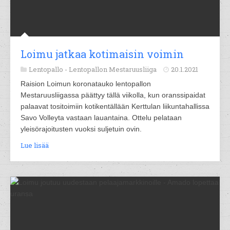
Loimu jatkaa kotimaisin voimin
Lentopallo -
Lentopallon Mestaruusliiga
20.1.2021
Raision Loimun koronatauko lentopallon
Mestaruusliigassa päättyy tällä viikolla, kun oranssipaidat
palaavat tositoimiin kotikentällään Kerttulan liikuntahallissa
Savo Volleyta vastaan lauantaina. Ottelu pelataan
yleisörajoitusten vuoksi suljetuin ovin.
Lue lisää