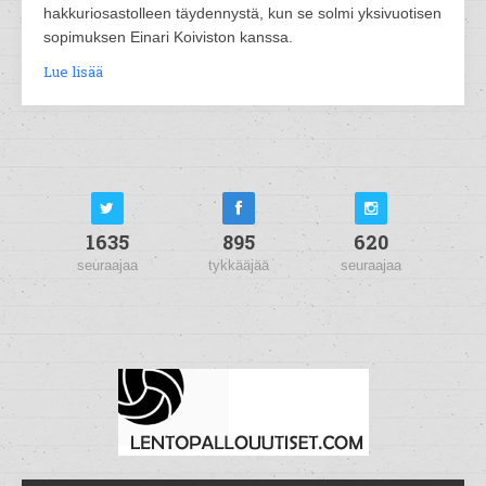
hakkuriosastolleen täydennystä, kun se solmi yksivuotisen
sopimuksen Einari Koiviston kanssa.
Lue lisää
1635
895
620
seuraajaa
tykkääjää
seuraajaa