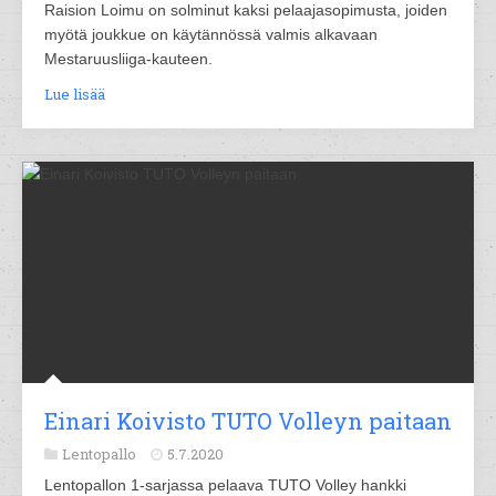
Raision Loimu on solminut kaksi pelaajasopimusta, joiden
myötä joukkue on käytännössä valmis alkavaan
Mestaruusliiga-kauteen.
Lue lisää
Einari Koivisto TUTO Volleyn paitaan
Lentopallo
5.7.2020
Lentopallon 1-sarjassa pelaava TUTO Volley hankki