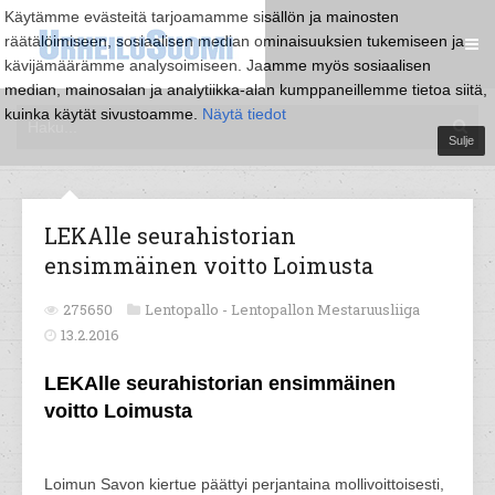
Käytämme evästeitä tarjoamamme sisällön ja mainosten
räätälöimiseen, sosiaalisen median ominaisuuksien tukemiseen ja
kävijämäärämme analysoimiseen. Jaamme myös sosiaalisen
median, mainosalan ja analytiikka-alan kumppaneillemme tietoa siitä,
kuinka käytät sivustoamme.
Näytä tiedot
Sulje
LEKAlle seurahistorian
ensimmäinen voitto Loimusta
275650
Lentopallo -
Lentopallon Mestaruusliiga
13.2.2016
LEKAlle seurahistorian ensimmäinen
voitto Loimusta
Loimun Savon kiertue päättyi perjantaina mollivoittoisesti,