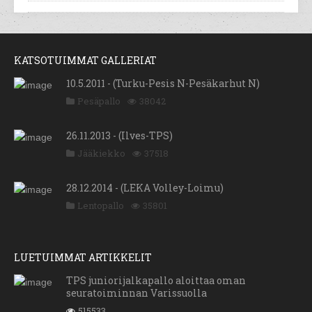
KATSOTUIMMAT GALLERIAT
10.5.2011 - (Turku-Pesis N-Pesäkarhut N)
Pesäpallo
38042
26.11.2013 - (Ilves-TPS)
Jääkiekko
37518
28.12.2014 - (LEKA Volley-Loimu)
Lentopallo
35801
LUETUIMMAT ARTIKKELIT
TPS juniorijalkapallo aloittaa oman
seuratoiminnan Varissuolla
515533