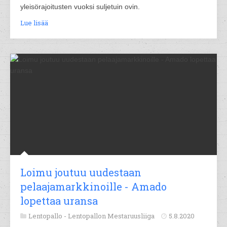
yleisörajoitusten vuoksi suljetuin ovin.
Lue lisää
Loimu joutuu uudestaan
pelaajamarkkinoille - Amado
lopettaa uransa
Lentopallo -
Lentopallon Mestaruusliiga
5.8.2020