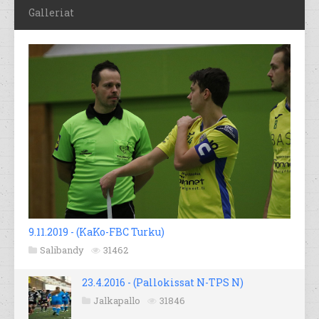
Galleriat
9.11.2019 - (KaKo-FBC Turku)
Salibandy
31462
23.4.2016 - (Pallokissat N-TPS N)
Jalkapallo
31846