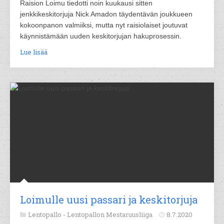
Raision Loimu tiedotti noin kuukausi sitten
jenkkikeskitorjuja Nick Amadon täydentävän joukkueen
kokoonpanon valmiiksi, mutta nyt raisiolaiset joutuvat
käynnistämään uuden keskitorjujan hakuprosessin.
Lue lisää
Loimulle uusi passari ja keskitorjuja
Lentopallo -
Lentopallon Mestaruusliiga
8.7.2020