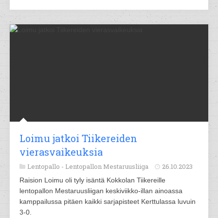
Loimu jatkoi Tiikereiden
vierasvaikeuksia
Lentopallo -
Lentopallon Mestaruusliiga
26.10.2023
Raision Loimu oli tyly isäntä Kokkolan Tiikereille
lentopallon Mestaruusliigan keskiviikko-illan ainoassa
kamppailussa pitäen kaikki sarjapisteet Kerttulassa luvuin
3-0.