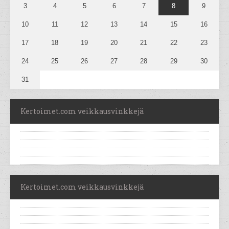
3
4
5
6
7
8
9
10
11
12
13
14
15
16
17
18
19
20
21
22
23
24
25
26
27
28
29
30
31
Kertoimet.com veikkausvinkkejä
Kertoimet.com veikkausvinkkejä