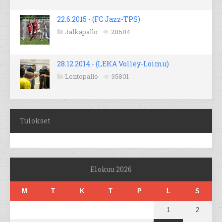
22.6.2015 - (FC Jazz-TPS)
Jalkapallo
28684
28.12.2014 - (LEKA Volley-Loimu)
Lentopallo
35801
Tulokset
Elokuu 2026
M
T
K
T
P
L
S
1
2