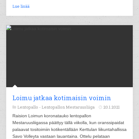
Lue lisää
Loimu jatkaa kotimaisin voimin
Lentopallo -
Lentopallon Mestaruusliiga
20.1.2021
Raision Loimun koronatauko lentopallon
Mestaruusliigassa päättyy tällä viikolla, kun oranssipaidat
palaavat tositoimiin kotikentällään Kerttulan liikuntahallissa
Savo Volleyta vastaan lauantaina. Ottelu pelataan