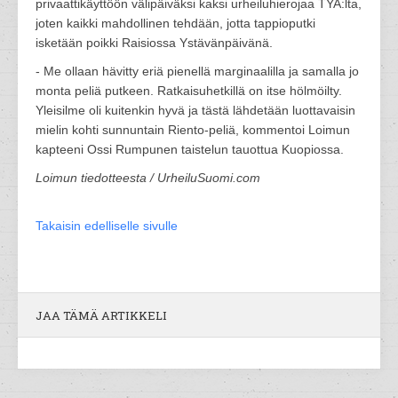
privaattikäyttöön välipäiväksi kaksi urheiluhierojaa TYA:lta,
joten kaikki mahdollinen tehdään, jotta tappioputki
isketään poikki Raisiossa Ystävänpäivänä.
- Me ollaan hävitty eriä pienellä marginaalilla ja samalla jo
monta peliä putkeen. Ratkaisuhetkillä on itse hölmöilty.
Yleisilme oli kuitenkin hyvä ja tästä lähdetään luottavaisin
mielin kohti sunnuntain Riento-peliä, kommentoi Loimun
kapteeni Ossi Rumpunen taistelun tauottua Kuopiossa.
Loimun tiedotteesta / UrheiluSuomi.com
Takaisin edelliselle sivulle
JAA TÄMÄ ARTIKKELI