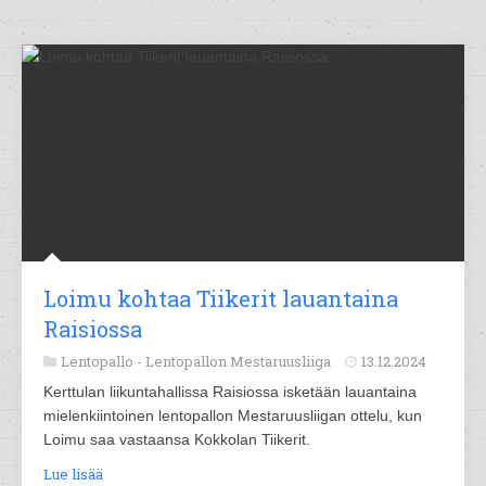
Loimu kohtaa Tiikerit lauantaina
Raisiossa
Lentopallo -
Lentopallon Mestaruusliiga
13.12.2024
Kerttulan liikuntahallissa Raisiossa isketään lauantaina
mielenkiintoinen lentopallon Mestaruusliigan ottelu, kun
Loimu saa vastaansa Kokkolan Tiikerit.
Lue lisää