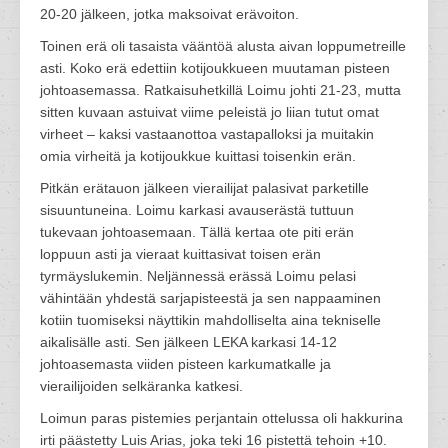
20-20 jälkeen, jotka maksoivat erävoiton.
Toinen erä oli tasaista vääntöä alusta aivan loppumetreille
asti. Koko erä edettiin kotijoukkueen muutaman pisteen
johtoasemassa. Ratkaisuhetkillä Loimu johti 21-23, mutta
sitten kuvaan astuivat viime peleistä jo liian tutut omat
virheet – kaksi vastaanottoa vastapalloksi ja muitakin
omia virheitä ja kotijoukkue kuittasi toisenkin erän.
Pitkän erätauon jälkeen vierailijat palasivat parketille
sisuuntuneina. Loimu karkasi avauserästä tuttuun
tukevaan johtoasemaan. Tällä kertaa ote piti erän
loppuun asti ja vieraat kuittasivat toisen erän
tyrmäyslukemin. Neljännessä erässä Loimu pelasi
vähintään yhdestä sarjapisteestä ja sen nappaaminen
kotiin tuomiseksi näyttikin mahdolliselta aina tekniselle
aikalisälle asti. Sen jälkeen LEKA karkasi 14-12
johtoasemasta viiden pisteen karkumatkalle ja
vierailijoiden selkäranka katkesi.
Loimun paras pistemies perjantain ottelussa oli hakkurina
irti päästetty Luis Arias, joka teki 16 pistettä tehoin +10.