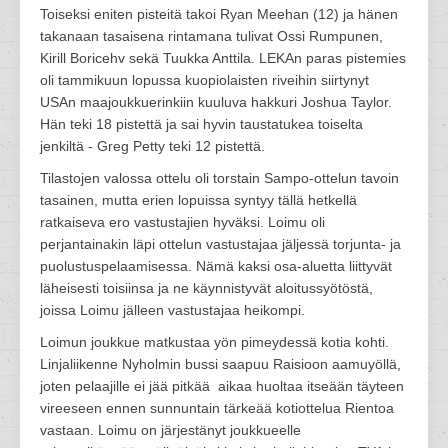
Toiseksi eniten pisteitä takoi Ryan Meehan (12) ja hänen
takanaan tasaisena rintamana tulivat Ossi Rumpunen,
Kirill Boricehv sekä Tuukka Anttila. LEKAn paras pistemies
oli tammikuun lopussa kuopiolaisten riveihin siirtynyt
USAn maajoukkuerinkiin kuuluva hakkuri Joshua Taylor.
Hän teki 18 pistettä ja sai hyvin taustatukea toiselta
jenkiltä - Greg Petty teki 12 pistettä.
Tilastojen valossa ottelu oli torstain Sampo-ottelun tavoin
tasainen, mutta erien lopuissa syntyy tällä hetkellä
ratkaiseva ero vastustajien hyväksi. Loimu oli
perjantainakin läpi ottelun vastustajaa jäljessä torjunta- ja
puolustuspelaamisessa. Nämä kaksi osa-aluetta liittyvät
läheisesti toisiinsa ja ne käynnistyvät aloitussyötöstä,
joissa Loimu jälleen vastustajaa heikompi.
Loimun joukkue matkustaa yön pimeydessä kotia kohti.
Linjaliikenne Nyholmin bussi saapuu Raisioon aamuyöllä,
joten pelaajille ei jää pitkää aikaa huoltaa itseään täyteen
vireeseen ennen sunnuntain tärkeää kotiottelua Rientoa
vastaan. Loimu on järjestänyt joukkueelle