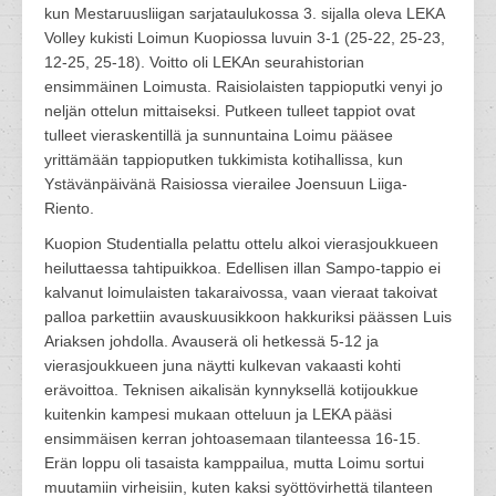
kun Mestaruusliigan sarjataulukossa 3. sijalla oleva LEKA
Volley kukisti Loimun Kuopiossa luvuin 3-1 (25-22, 25-23,
12-25, 25-18). Voitto oli LEKAn seurahistorian
ensimmäinen Loimusta. Raisiolaisten tappioputki venyi jo
neljän ottelun mittaiseksi. Putkeen tulleet tappiot ovat
tulleet vieraskentillä ja sunnuntaina Loimu pääsee
yrittämään tappioputken tukkimista kotihallissa, kun
Ystävänpäivänä Raisiossa vierailee Joensuun Liiga-
Riento.
Kuopion Studentialla pelattu ottelu alkoi vierasjoukkueen
heiluttaessa tahtipuikkoa. Edellisen illan Sampo-tappio ei
kalvanut loimulaisten takaraivossa, vaan vieraat takoivat
palloa parkettiin avauskuusikkoon hakkuriksi päässen Luis
Ariaksen johdolla. Avauserä oli hetkessä 5-12 ja
vierasjoukkueen juna näytti kulkevan vakaasti kohti
erävoittoa. Teknisen aikalisän kynnyksellä kotijoukkue
kuitenkin kampesi mukaan otteluun ja LEKA pääsi
ensimmäisen kerran johtoasemaan tilanteessa 16-15.
Erän loppu oli tasaista kamppailua, mutta Loimu sortui
muutamiin virheisiin, kuten kaksi syöttövirhettä tilanteen