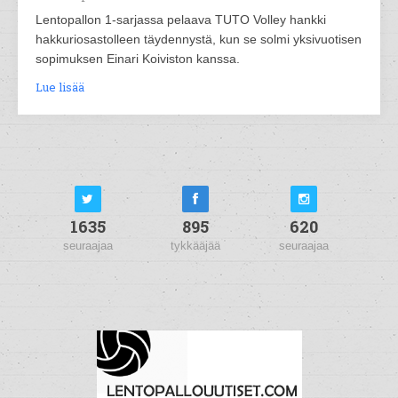
Lentopallon 1-sarjassa pelaava TUTO Volley hankki
hakkuriosastolleen täydennystä, kun se solmi yksivuotisen
sopimuksen Einari Koiviston kanssa.
Lue lisää
1635
895
620
seuraajaa
tykkääjää
seuraajaa