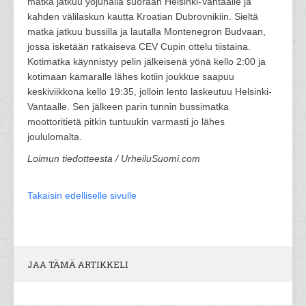
matka jatkuu yöjunalla suoraan Helsinki-Vantaalle ja
kahden välilaskun kautta Kroatian Dubrovnikiin. Sieltä
matka jatkuu bussilla ja lautalla Montenegron Budvaan,
jossa isketään ratkaiseva CEV Cupin ottelu tiistaina.
Kotimatka käynnistyy pelin jälkeisenä yönä kello 2:00 ja
kotimaan kamaralle lähes kotiin joukkue saapuu
keskiviikkona kello 19:35, jolloin lento laskeutuu Helsinki-
Vantaalle. Sen jälkeen parin tunnin bussimatka
moottoritietä pitkin tuntuukin varmasti jo lähes
joululomalta.
Loimun tiedotteesta / UrheiluSuomi.com
Takaisin edelliselle sivulle
JAA TÄMÄ ARTIKKELI