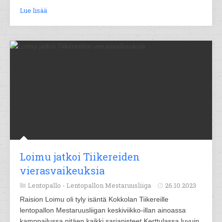
Lue lisää
Loimu jatkoi Tiikereiden
vierasvaikeuksia
Lentopallo -
Lentopallon Mestaruusliiga
26.10.2023
Raision Loimu oli tyly isäntä Kokkolan Tiikereille
lentopallon Mestaruusliigan keskiviikko-illan ainoassa
kamppailussa pitäen kaikki sarjapisteet Kerttulassa luvuin