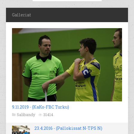
Galleriat
9.11.2019 - (KaKo-FBC Turku)
Salibandy
31414
23.4.2016 - (Pallokissat N-TPS N)