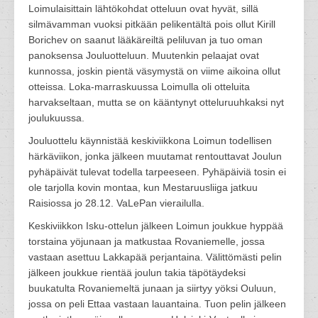
Loimulaisittain lähtökohdat otteluun ovat hyvät, sillä
silmävamman vuoksi pitkään pelikentältä pois ollut Kirill
Borichev on saanut lääkäreiltä peliluvan ja tuo oman
panoksensa Jouluotteluun. Muutenkin pelaajat ovat
kunnossa, joskin pientä väsymystä on viime aikoina ollut
otteissa. Loka-marraskuussa Loimulla oli otteluita
harvakseltaan, mutta se on kääntynyt otteluruuhkaksi nyt
joulukuussa.
Jouluottelu käynnistää keskiviikkona Loimun todellisen
härkäviikon, jonka jälkeen muutamat rentouttavat Joulun
pyhäpäivät tulevat todella tarpeeseen. Pyhäpäiviä tosin ei
ole tarjolla kovin montaa, kun Mestaruusliiga jatkuu
Raisiossa jo 28.12. VaLePan vierailulla.
Keskiviikkon Isku-ottelun jälkeen Loimun joukkue hyppää
torstaina yöjunaan ja matkustaa Rovaniemelle, jossa
vastaan asettuu Lakkapää perjantaina. Välittömästi pelin
jälkeen joukkue rientää joulun takia täpötäydeksi
buukatulta Rovaniemeltä junaan ja siirtyy yöksi Ouluun,
jossa on peli Ettaa vastaan lauantaina. Tuon pelin jälkeen