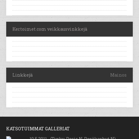
Kertoimet.com veikkausvinkkejä
Linkkejä
Mainos
KATSOTUIMMAT GALLERIAT
10.5.2011 - (Turku-Pesis N-Pesäkarhut N)