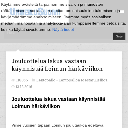
Käytämme evästeitä tarjoamamme sisällön ja mainosten
räätälöimiseen, sosiaalisen median ominaisuuksien tukemiseen ja
kävijämäärämme analysoimiseen. Jaamme myös sosiaalisen
median, mainosalan ja analytiikka-alan kumppaneillemme tietoa siitä,
kuinka käytät sivustoamme.
Näytä tiedot
Sulje
Jouluottelua Iskua vastaan
käynnistää Loimun härkäviikon
118056
Lentopallo -
Lentopallon Mestaruusliiga
13.12.2016
Jouluottelua Iskua vastaan käynnistää
Loimun härkäviikon
Viime vuosien tapaan Loimun joulutaukoa edeltävä