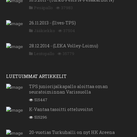
Pesäpallo
37983
26.11.2013 - (Ilves-TPS)
Jääkiekko
37504
28.12.2014 - (LEKA Volley-Loimu)
Lentopallo
35779
LUETUIMMAT ARTIKKELIT
TPS juniorijalkapallo aloittaa oman
seuratoiminnan Varissuolla
515447
K-Vantaa tasoitti otteluvoitot
515296
20-vuotias Turkuhalli on nyt HK Areena