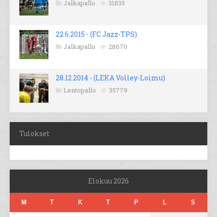
Jalkapallo
31835
22.6.2015 - (FC Jazz-TPS)
Jalkapallo
28670
28.12.2014 - (LEKA Volley-Loimu)
Lentopallo
35779
Tulokset
Elokuu 2026
M
T
K
T
P
L
S