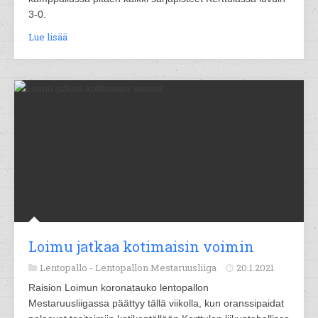
3-0.
Lue lisää
Loimu jatkaa kotimaisin voimin
Lentopallo -
Lentopallon Mestaruusliiga
20.1.2021
Raision Loimun koronatauko lentopallon
Mestaruusliigassa päättyy tällä viikolla, kun oranssipaidat