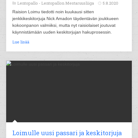
Lentopallo -
Lentopallon Mestaruusliiga
5.8.2020
Raision Loimu tiedotti noin kuukausi sitten
jenkkikeskitorjuja Nick Amadon täydentävän joukkueen
kokoonpanon valmiiksi, mutta nyt raisiolaiset joutuvat
käynnistämään uuden keskitorjujan hakuprosessin.
Lue lisää
Loimulle uusi passari ja keskitorjuja