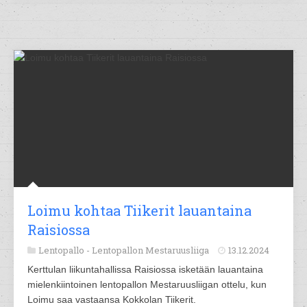
Loimu kohtaa Tiikerit lauantaina
Raisiossa
Lentopallo -
Lentopallon Mestaruusliiga
13.12.2024
Kerttulan liikuntahallissa Raisiossa isketään lauantaina
mielenkiintoinen lentopallon Mestaruusliigan ottelu, kun
Loimu saa vastaansa Kokkolan Tiikerit.