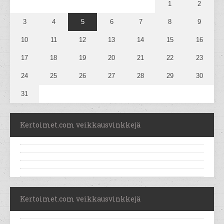
1
2
3
4
5
6
7
8
9
10
11
12
13
14
15
16
17
18
19
20
21
22
23
24
25
26
27
28
29
30
31
Kertoimet.com veikkausvinkkejä
Kertoimet.com veikkausvinkkejä