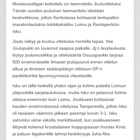
Mestaruusliigan kotiottelu on teemoitettu Jouluotteluksi.
Tämän vuoden jouluinen teemaottelu isketään
keskiviikkona, jolloin Kerttulassa kohtaavat lentopallon
maratontaulukon kärkikaksikko Loimu ja Rantaperkiön
Isku.
Joulu näkyy ja kuuluu ottelussa monella tapaa. Itse
Joulupukki on luvannut saapua paikalle, dj:n levylaukusta
löytyy joulumusiikkia ja otteluisäntä Osuuspankki tarjoaa
500 ensimmäiselle ilmaiset joulupuurot ennen ottelun
alkua ja ilmaisen sisäänpääsyn otteluun OP:n
pankkikorttia lipunmyynnissä vilauttaville.
Isku on tällä hetkellä yhden sijan ja kolme pistettä Loimun
yläpuolella sarjataulukossa, mutta Isku on pelannut kolme
ottelua enemmän kuin Loimu. Joukkueet kohtasivat
kauden ensimmäisessä ottelussa Tampereella, jolloin Isku
oli tasaisen väännön jälkeen parempi luvuin 3-1. Isku
vahvistui viime viikolla merkittävästi, kun joukkueeseen
liittyivät kokenut kroatialainen huippupassari Inoslav Krnic
ja paluun liigakentille tehnyt keskitorjuja Juha Aho.