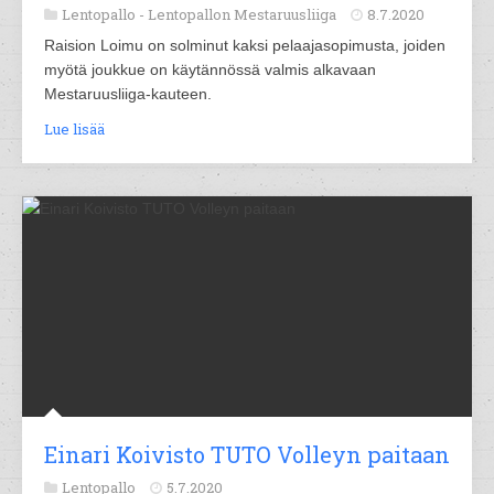
Lentopallo -
Lentopallon Mestaruusliiga
8.7.2020
Raision Loimu on solminut kaksi pelaajasopimusta, joiden
myötä joukkue on käytännössä valmis alkavaan
Mestaruusliiga-kauteen.
Lue lisää
Einari Koivisto TUTO Volleyn paitaan
Lentopallo
5.7.2020