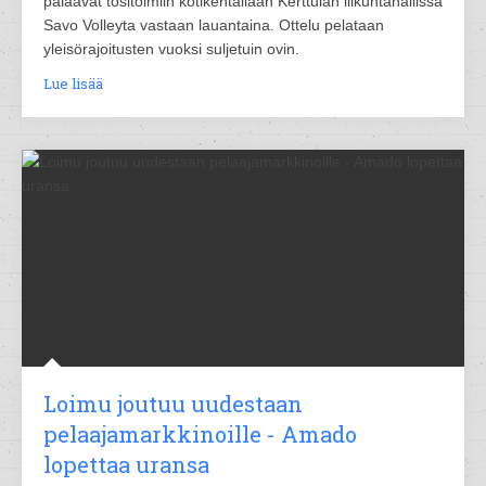
palaavat tositoimiin kotikentällään Kerttulan liikuntahallissa
Savo Volleyta vastaan lauantaina. Ottelu pelataan
yleisörajoitusten vuoksi suljetuin ovin.
Lue lisää
Loimu joutuu uudestaan
pelaajamarkkinoille - Amado
lopettaa uransa