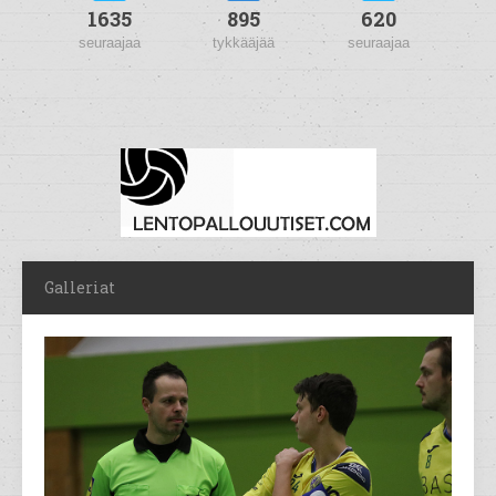
1635
895
620
seuraajaa
tykkääjää
seuraajaa
Galleriat