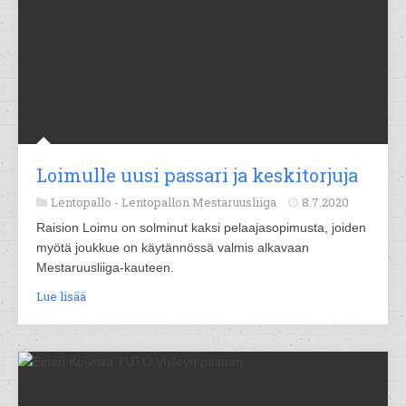
Loimulle uusi passari ja keskitorjuja
Lentopallo -
Lentopallon Mestaruusliiga
8.7.2020
Raision Loimu on solminut kaksi pelaajasopimusta, joiden
myötä joukkue on käytännössä valmis alkavaan
Mestaruusliiga-kauteen.
Lue lisää