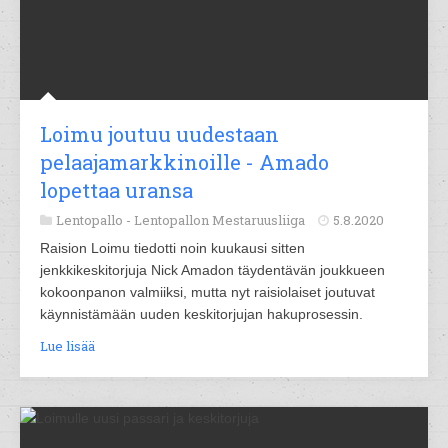
Loimu joutuu uudestaan
pelaajamarkkinoille - Amado
lopettaa uransa
Lentopallo -
Lentopallon Mestaruusliiga
5.8.2020
Raision Loimu tiedotti noin kuukausi sitten
jenkkikeskitorjuja Nick Amadon täydentävän joukkueen
kokoonpanon valmiiksi, mutta nyt raisiolaiset joutuvat
käynnistämään uuden keskitorjujan hakuprosessin.
Lue lisää