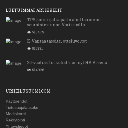
LUETUIMMAT ARTIKKELIT
TPS juniorijalkapallo aloittaa oman
seuratoiminnan Varissuolla
515479
K-Vantaa tasoitti otteluvoitot
515331
20-vuotias Turkuhalli on nyt HK Areena
514926
URHEILUSUOMI.COM
Käyttöehdot
Tietosuojalauseke
Mediakortti
Rekrytointi
Yhteystiedot