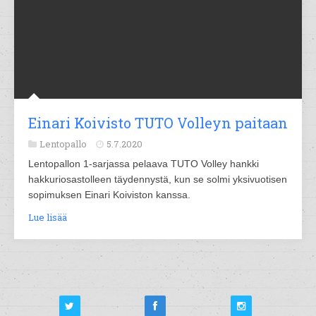
Einari Koivisto TUTO Volleyn paitaan
Lentopallo
5.7.2020
Lentopallon 1-sarjassa pelaava TUTO Volley hankki
hakkuriosastolleen täydennystä, kun se solmi yksivuotisen
sopimuksen Einari Koiviston kanssa.
Lue lisää