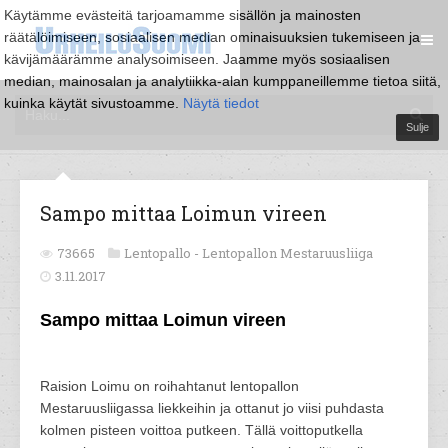
Käytämme evästeitä tarjoamamme sisällön ja mainosten
räätälöimiseen, sosiaalisen median ominaisuuksien tukemiseen ja
kävijämäärämme analysoimiseen. Jaamme myös sosiaalisen
median, mainosalan ja analytiikka-alan kumppaneillemme tietoa siitä,
kuinka käytät sivustoamme.
Näytä tiedot
Sulje
Sampo mittaa Loimun vireen
73665
Lentopallo -
Lentopallon Mestaruusliiga
3.11.2017
Sampo mittaa Loimun vireen
Raision Loimu on roihahtanut lentopallon
Mestaruusliigassa liekkeihin ja ottanut jo viisi puhdasta
kolmen pisteen voittoa putkeen. Tällä voittoputkella