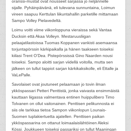
oranssi-mustat ovat nousseet sarjassa jo neljännelle
sijalle. Pyhäinpäivänä, eli tulevana sunnuntaina, Loimun
vireen saapuu Kerttulan liikuntahallin parketille mittamaan
Sampo Volley Pielavedeltä.
Loimu voitti viime viikonloppuna vieraissa sekä Vantaa
Ducksin että Akaa Volleyn. Mestaruusliigan
pelaajatilastoissa Tuomas Koppanen vankisti asemaansa
torjuntapörssin kärkipaikalla ja hänen taakseen toiseksi
kiilasi Trent O’Dea. Pistepörssissä Gino Naarden nousi
toiseksi. Sampo aloitti sarjan viidellä voitolla, mutta sen
jälkeen on tullut tappiot sarjan kärkikaksikolle, eli Ettalle ja
VaLePalle.
Savolaiset ovat joutuneet pelaamaan jo tovin ilman
ykköspassari Petteri Penttistä, jonka vaivasta ensimmäistä
kauttaan liigassa valmentava entinen huippulibero Timo
Tolvanen on ollut vaitonainen. Penttisen pelikunnosta ei
siis ole tarkkaa tietoa Sampon viikonlopun Lounais-
Suomen tuplakiertuetta ajatellen. Penttisen paikan
ykköspassarina on ottanut loimaalaislähtöinen Aleksi
Kössi. Joukkueen toiseksi passariksi on tullut Maaningan