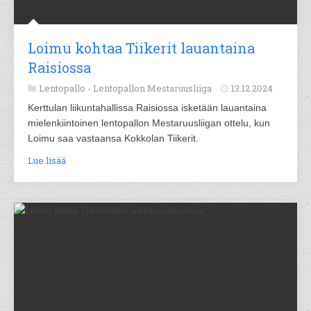
Loimu kohtaa Tiikerit lauantaina
Raisiossa
Lentopallo -
Lentopallon Mestaruusliiga
13.12.2024
Kerttulan liikuntahallissa Raisiossa isketään lauantaina
mielenkiintoinen lentopallon Mestaruusliigan ottelu, kun
Loimu saa vastaansa Kokkolan Tiikerit.
Lue lisää