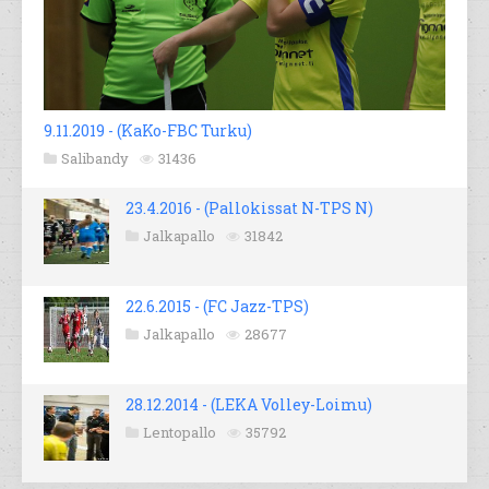
9.11.2019 - (KaKo-FBC Turku)
Salibandy
31436
23.4.2016 - (Pallokissat N-TPS N)
Jalkapallo
31842
22.6.2015 - (FC Jazz-TPS)
Jalkapallo
28677
28.12.2014 - (LEKA Volley-Loimu)
Lentopallo
35792