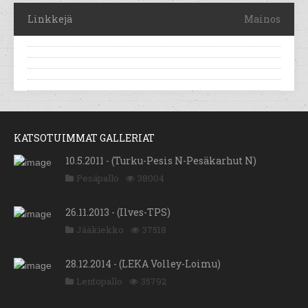
Linkkejä
Mainos
KATSOTUIMMAT GALLERIAT
10.5.2011 - (Turku-Pesis N-Pesäkarhut N)
Pesäpallo
38004
26.11.2013 - (Ilves-TPS)
Jääkiekko
37518
28.12.2014 - (LEKA Volley-Loimu)
Lentopallo
35792