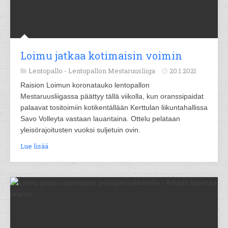
Loimu jatkaa kotimaisin voimin
Lentopallo -
Lentopallon Mestaruusliiga
20.1.2021
Raision Loimun koronatauko lentopallon
Mestaruusliigassa päättyy tällä viikolla, kun oranssipaidat
palaavat tositoimiin kotikentällään Kerttulan liikuntahallissa
Savo Volleyta vastaan lauantaina. Ottelu pelataan
yleisörajoitusten vuoksi suljetuin ovin.
Lue lisää