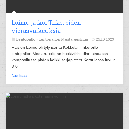
Loimu jatkoi Tiikereiden
vierasvaikeuksia
Lentopallo -
Lentopallon Mestaruusliiga
26.10.2023
Raision Loimu oli tyly isäntä Kokkolan Tiikereille
lentopallon Mestaruusliigan keskiviikko-illan ainoassa
kamppailussa pitäen kaikki sarjapisteet Kerttulassa luvuin
3-0.
Lue lisää