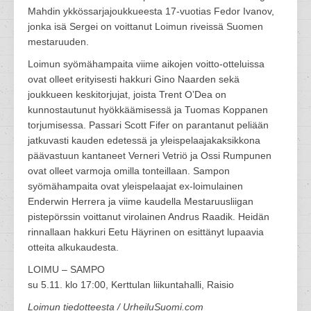
Mahdin ykkössarjajoukkueesta 17-vuotias Fedor Ivanov,
jonka isä Sergei on voittanut Loimun riveissä Suomen
mestaruuden.
Loimun syömähampaita viime aikojen voitto-otteluissa
ovat olleet erityisesti hakkuri Gino Naarden sekä
joukkueen keskitorjujat, joista Trent O’Dea on
kunnostautunut hyökkäämisessä ja Tuomas Koppanen
torjumisessa. Passari Scott Fifer on parantanut peliään
jatkuvasti kauden edetessä ja yleispelaajakaksikkona
päävastuun kantaneet Verneri Vetriö ja Ossi Rumpunen
ovat olleet varmoja omilla tonteillaan. Sampon
syömähampaita ovat yleispelaajat ex-loimulainen
Enderwin Herrera ja viime kaudella Mestaruusliigan
pistepörssin voittanut virolainen Andrus Raadik. Heidän
rinnallaan hakkuri Eetu Häyrinen on esittänyt lupaavia
otteita alkukaudesta.
LOIMU – SAMPO
su 5.11. klo 17:00, Kerttulan liikuntahalli, Raisio
Loimun tiedotteesta / UrheiluSuomi.com