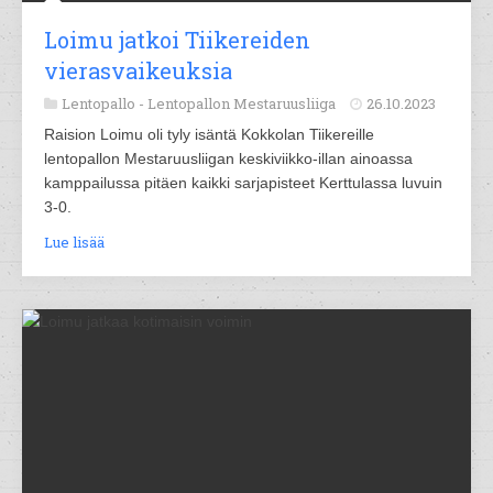
Loimu jatkoi Tiikereiden
vierasvaikeuksia
Lentopallo -
Lentopallon Mestaruusliiga
26.10.2023
Raision Loimu oli tyly isäntä Kokkolan Tiikereille
lentopallon Mestaruusliigan keskiviikko-illan ainoassa
kamppailussa pitäen kaikki sarjapisteet Kerttulassa luvuin
3-0.
Lue lisää