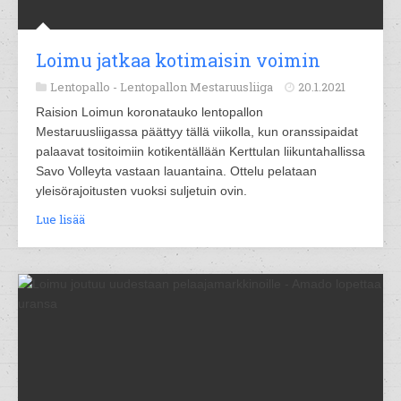
Loimu jatkaa kotimaisin voimin
Lentopallo -
Lentopallon Mestaruusliiga
20.1.2021
Raision Loimun koronatauko lentopallon
Mestaruusliigassa päättyy tällä viikolla, kun oranssipaidat
palaavat tositoimiin kotikentällään Kerttulan liikuntahallissa
Savo Volleyta vastaan lauantaina. Ottelu pelataan
yleisörajoitusten vuoksi suljetuin ovin.
Lue lisää