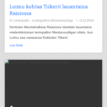
Loimu kohtaa Tiikerit lauantaina
Raisiossa
Lentopallo -
Lentopallon Mestaruusliiga
13.12.2024
Kerttulan liikuntahallissa Raisiossa isketään lauantaina
mielenkiintoinen lentopallon Mestaruusliigan ottelu, kun
Loimu saa vastaansa Kokkolan Tiikerit.
Lue lisää