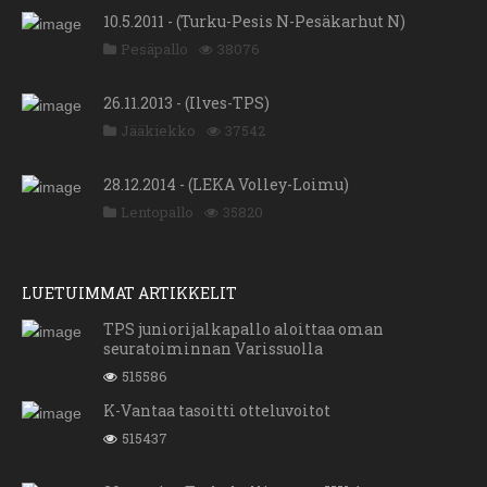
10.5.2011 - (Turku-Pesis N-Pesäkarhut N)
Pesäpallo
38076
26.11.2013 - (Ilves-TPS)
Jääkiekko
37542
28.12.2014 - (LEKA Volley-Loimu)
Lentopallo
35820
LUETUIMMAT ARTIKKELIT
TPS juniorijalkapallo aloittaa oman
seuratoiminnan Varissuolla
515586
K-Vantaa tasoitti otteluvoitot
515437