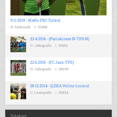
9.11.2019 - (KaKo-FBC Turku)
Salibandy
31488
23.4.2016 - (Pallokissat N-TPS N)
Jalkapallo
31863
22.6.2015 - (FC Jazz-TPS)
Jalkapallo
28699
28.12.2014 - (LEKA Volley-Loimu)
Lentopallo
35824
Tulokset