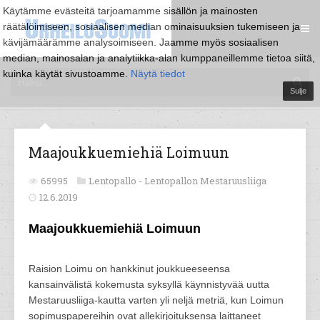
Käytämme evästeitä tarjoamamme sisällön ja mainosten
räätälöimiseen, sosiaalisen median ominaisuuksien tukemiseen ja
kävijämäärämme analysoimiseen. Jaamme myös sosiaalisen
median, mainosalan ja analytiikka-alan kumppaneillemme tietoa siitä,
kuinka käytät sivustoamme.
Näytä tiedot
Sulje
Maajoukkuemiehiä Loimuun
65995
Lentopallo -
Lentopallon Mestaruusliiga
12.6.2019
Maajoukkuemiehiä Loimuun
Raision Loimu on hankkinut joukkueeseensa
kansainvälistä kokemusta syksyllä käynnistyvää uutta
Mestaruusliiga-kautta varten yli neljä metriä, kun Loimun
sopimuspapereihin ovat allekirjoituksensa laittaneet