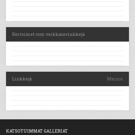
Kertoimet.com veikkausvinkkejä
Linkkejä
Mainos
KATSOTUIMMAT GALLERIAT