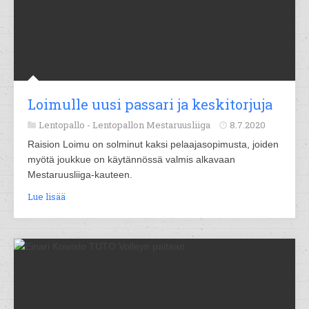
Loimulle uusi passari ja keskitorjuja
Lentopallo -
Lentopallon Mestaruusliiga
8.7.2020
Raision Loimu on solminut kaksi pelaajasopimusta, joiden
myötä joukkue on käytännössä valmis alkavaan
Mestaruusliiga-kauteen.
Lue lisää