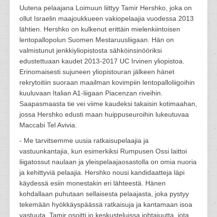
Uutena pelaajana Loimuun liittyy Tamir Hershko, joka on
ollut Israelin maajoukkueen vakiopelaajia vuodessa 2013
lähtien. Hershko on kulkenut erittäin mielenkiintoisen
lentopallopolun Suomen Mestaruusliigaan. Hän on
valmistunut jenkkiyliopistosta sähköinsinööriksi
edustettuaan kaudet 2013-2017 UC Irvinen yliopistoa.
Erinomaisesti sujuneen yliopistouran jälkeen hänet
rekrytoitiin suoraan maailman kovimpiin lentopalloliigoihin
kuuluvaan Italian A1-liigaan Piacenzan riveihin.
Saapasmaasta tie vei viime kaudeksi takaisin kotimaahan,
jossa Hershko edusti maan huippuseuroihin lukeutuvaa
Maccabi Tel Avivia.
- Me tarvitsemme uusia ratkaisupelaajia ja
vastuunkantajia, kun esimerkiksi Rumpusen Ossi laittoi
liigatossut naulaan ja yleispelaajaosastolla on omia nuoria
ja kehittyviä pelaajia. Hershko nousi kandidaatteja läpi
käydessä esiin monestakin eri lähteestä. Hänen
kohdallaan puhutaan sellaisesta pelaajasta, joka pystyy
tekemään hyökkäyspäässä ratkaisuja ja kantamaan isoa
vastuuta. Tamir osoitti jo keskusteluissa johtajuutta, jota