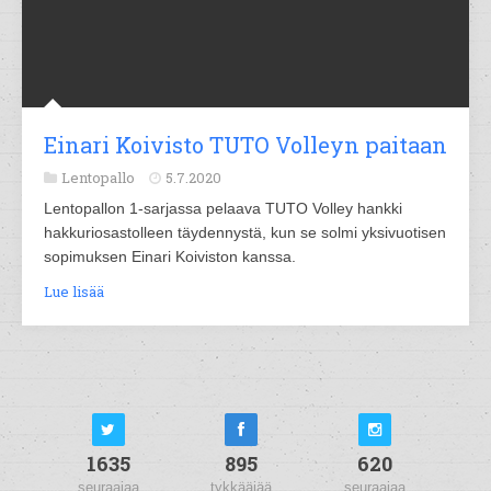
Einari Koivisto TUTO Volleyn paitaan
Lentopallo
5.7.2020
Lentopallon 1-sarjassa pelaava TUTO Volley hankki
hakkuriosastolleen täydennystä, kun se solmi yksivuotisen
sopimuksen Einari Koiviston kanssa.
Lue lisää
1635
895
620
seuraajaa
tykkääjää
seuraajaa