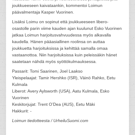
joukkueeseen kaivataankin, kommentoi Loimun
päävalmentaja Kasper Vuorinen.
Lisäksi Loimu on sopinut että joukkueeseen libero-
osastolle parin viime kauden ajan kuulunut Esko Vuorinen
jatkaa Loimun harjoitusvahvuudessa myös alkavalla
kaudella. Hänen pääasiallinen roolinsa on auttaa
joukkuetta harjoituksissa ja kehittää samalla omaa
vastaanottoa. Niin harjoituksissa kuin peleissäkin hänet
saatetaan nähdä myös syöttökulmauksessa.
Passarit: Tomi Saarinen, Joel Laakso
Yleispelaajat: Tamir Hershko (ISR), Väinö Rahko, Eetu
Kulmala
Liberot: Avery Aylsworth (USA), Aatu Kulmala, Esko
Vuorinen
Keskitorjujat: Trent O’Dea (AUS), Eetu Mäki
Hakkurit: -
Loimun tiedotteesta / UrheiluSuomi.com