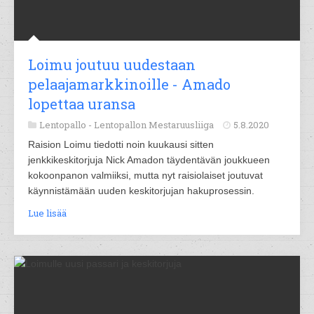
Loimu joutuu uudestaan
pelaajamarkkinoille - Amado
lopettaa uransa
Lentopallo -
Lentopallon Mestaruusliiga
5.8.2020
Raision Loimu tiedotti noin kuukausi sitten
jenkkikeskitorjuja Nick Amadon täydentävän joukkueen
kokoonpanon valmiiksi, mutta nyt raisiolaiset joutuvat
käynnistämään uuden keskitorjujan hakuprosessin.
Lue lisää