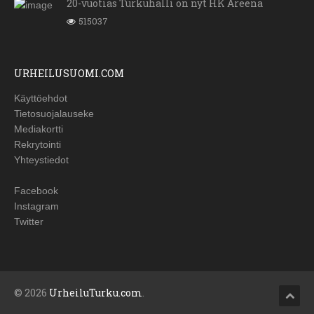
20-vuotias Turkuhalli on nyt HK Areena
515037
URHEILUSUOMI.COM
Käyttöehdot
Tietosuojalauseke
Mediakortti
Rekrytointi
Yhteystiedot
Facebook
Instagram
Twitter
© 2026
UrheiluTurku.com
.