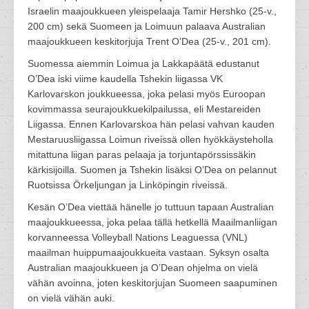
Israelin maajoukkueen yleispelaaja Tamir Hershko (25-v.,
200 cm) sekä Suomeen ja Loimuun palaava Australian
maajoukkueen keskitorjuja Trent O’Dea (25-v., 201 cm).
Suomessa aiemmin Loimua ja Lakkapäätä edustanut
O’Dea iski viime kaudella Tshekin liigassa VK
Karlovarskon joukkueessa, joka pelasi myös Euroopan
kovimmassa seurajoukkuekilpailussa, eli Mestareiden
Liigassa. Ennen Karlovarskoa hän pelasi vahvan kauden
Mestaruusliigassa Loimun riveissä ollen hyökkäysteholla
mitattuna liigan paras pelaaja ja torjuntapörssissäkin
kärkisijoilla. Suomen ja Tshekin lisäksi O’Dea on pelannut
Ruotsissa Örkeljungan ja Linköpingin riveissä.
Kesän O’Dea viettää hänelle jo tuttuun tapaan Australian
maajoukkueessa, joka pelaa tällä hetkellä Maailmanliigan
korvanneessa Volleyball Nations Leaguessa (VNL)
maailman huippumaajoukkueita vastaan. Syksyn osalta
Australian maajoukkueen ja O’Dean ohjelma on vielä
vähän avoinna, joten keskitorjujan Suomeen saapuminen
on vielä vähän auki.