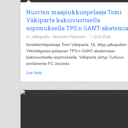
Nuorten maajoukkuepelaaja Tomi
Väkiparta kaksivuotisella
sopimuksella TPS:n GANT-akatemi
Jalkapallo -
Miesten Ykkönen
13.12.2024
Keskikenttäpelaaja Tomi Väkiparta, 16, liittyy jalkapallon
Ykkösliigassa pelaavan TPS:n GANT-akatemiaan
kaksivuotisella sopimuksella. Väkiparta siirtyy Turkuun
porilaisesta FC Jazzista.
Lue lisää