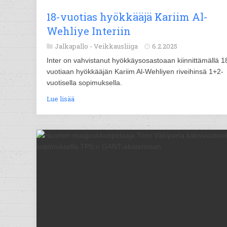
18-vuotias hyökkääjä Kariim Al-
Wehliye Interiin
Jalkapallo -
Veikkausliiga
6.2.2025
Inter on vahvistanut hyökkäysosastoaan kiinnittämällä 1
vuotiaan hyökkääjän Kariim Al-Wehliyen riveihinsä 1+2-
vuotisella sopimuksella.
Lue lisää