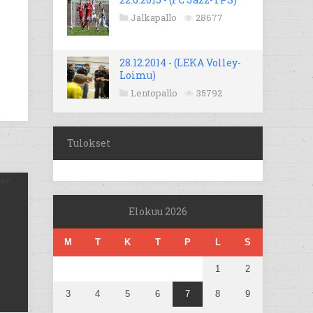
Jalkapallo
28677
28.12.2014 - (LEKA Volley-
Loimu)
Lentopallo
35792
Tulokset
Elokuu 2026
M
T
K
T
P
L
S
1
2
3
4
5
6
7
8
9