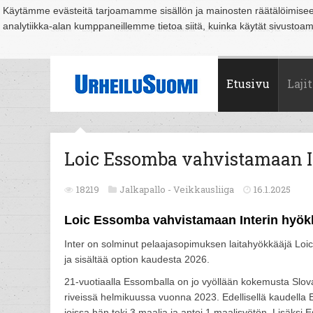
Käytämme evästeitä tarjoamamme sisällön ja mainosten räätälöimise
analytiikka-alan kumppaneillemme tietoa siitä, kuinka käytät sivusto
Suomi
Espoo
Helsinki
Hämeenlinna
Joensuu
Jyväskylä
Kouvo
Etusivu
Lajit
Loic Essomba vahvistamaan I
18219
Jalkapallo -
Veikkausliiga
16.1.2025
Loic Essomba vahvistamaan Interin hyök
Inter on solminut pelaajasopimuksen laitahyökkääjä Lo
ja sisältää option kaudesta 2026.
21-vuotiaalla Essomballa on jo vyöllään kokemusta Slov
riveissä helmikuussa vuonna 2023. Edellisellä kaudella
joissa hän teki 3 maalia ja antoi 1 maalisyötön. Lisäks