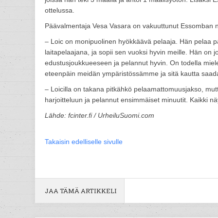
ottelussa.
Päävalmentaja Vesa Vasara on vakuuttunut Essomban nä
– Loic on monipuolinen hyökkäävä pelaaja. Hän pelaa 
laitapelaajana, ja sopii sen vuoksi hyvin meille. Hän o
edustusjoukkueeseen ja pelannut hyvin. On todella miel
eteenpäin meidän ympäristössämme ja sitä kautta saada h
– Loicilla on takana pitkähkö pelaamattomuusjakso, mutt
harjoitteluun ja pelannut ensimmäiset minuutit. Kaikki näyt
Lähde: fcinter.fi / UrheiluSuomi.com
Takaisin edelliselle sivulle
JAA TÄMÄ ARTIKKELI