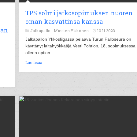
TPS solmi jatkosopimuksen nuoren
oman kasvattinsa kanssa
aan
Jalkapallo -
Miesten Ykkönen
10.11.2023
Jalkapallon Ykkösliigassa pelaava Turun Palloseura on
käyttänyt laitahyökkääjä Veeti Pohtion, 18, sopimuksessa
olleen option.
Lue lisää