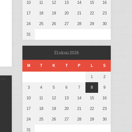
10
11
12
13
14
15
16
17
18
19
20
21
22
23
24
25
26
27
28
29
30
31
Elokuu 2026
M
T
K
T
P
L
S
1
2
3
4
5
6
7
8
9
10
11
12
13
14
15
16
17
18
19
20
21
22
23
24
25
26
27
28
29
30
31