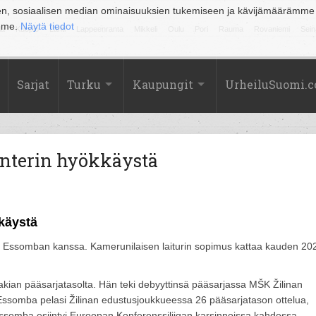
en, sosiaalisen median ominaisuuksien tukemiseen ja kävijämäärämme
amme.
Näytä tiedot
la
Kuopio
Lahti
Lappeenranta
Mikkeli
Oulu
Pori
Rauma
Rovaniemi
Sein
Sarjat
Turku
Kaupungit
UrheiluSuomi.
nterin hyökkäystä
käystä
ic Essomban kanssa. Kamerunilaisen laiturin sopimus kattaa kauden 20
akian pääsarjatasolta. Hän teki debyyttinsä pääsarjassa MŠK Žilinan
 Essomba pelasi Žilinan edustusjoukkueessa 26 pääsarjatason ottelua,
i Essomba esiintyi Euroopan Konferenssiliigan karsinnoissa kahdessa