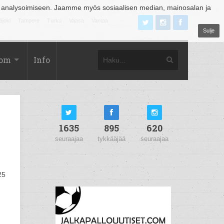
 analysoimiseen. Jaamme myös sosiaalisen median, mainosalan ja
äjoki
Tampere
Turku
Vaasa
Vantaa
Sulje
com
Info
1635
895
620
seuraajaa
tykkääjää
seuraajaa
25