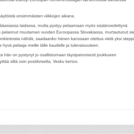
ytöistä ensimmäisten viikkojen aikana.
pääasiassa laidassa, mutta pystyy pelaamaan myös sisäänvedettynä
n jo pelannut muutaman vuoden Euroopassa Slovakiassa, murtautunut sie
enkiintoista nähdä, saadaanko hänen kanssaan otettua vielä yksi stepp
yvä pelaaja meille tälle kaudelle ja tulevaisuuteen.
a hän on pystynyt jo osallistumaan täysipainoisesti joukkueen
tää siltä osin positiiviselta, Vesku kertoo.