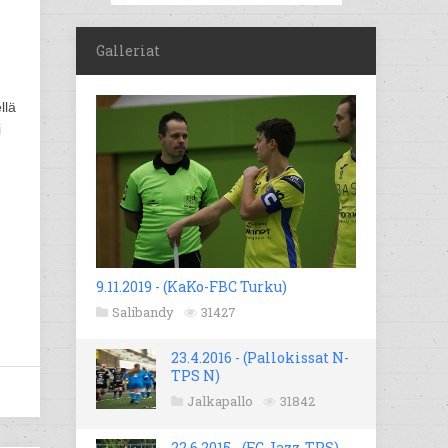
Galleriat
llä
i
9.11.2019 - (KaKo-FBC Turku)
Salibandy
31427
23.4.2016 - (Pallokissat N-
TPS N)
Jalkapallo
31842
22.6.2015 - (FC Jazz-TPS)