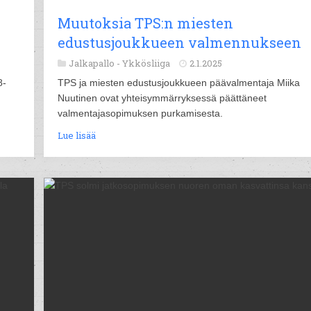
Muutoksia TPS:n miesten
edustusjoukkueen valmennukseen
Jalkapallo -
Ykkösliiga
2.1.2025
8-
TPS ja miesten edustusjoukkueen päävalmentaja Miika
Nuutinen ovat yhteisymmärryksessä päättäneet
valmentajasopimuksen purkamisesta.
Lue lisää