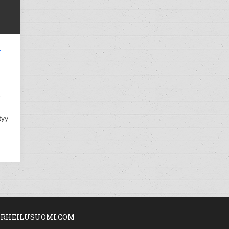
y
-
tyy
RHEILUSUOMI.COM