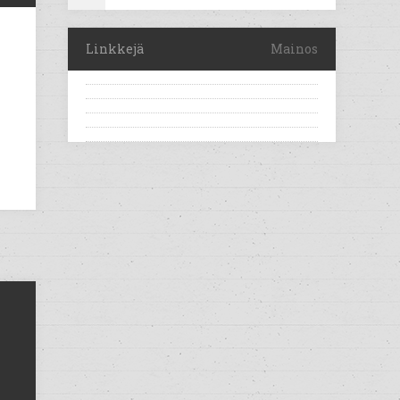
Linkkejä
Mainos