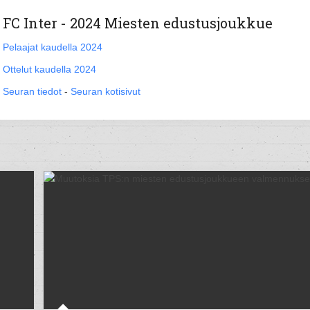
FC Inter - 2024 Miesten edustusjoukkue
Pelaajat kaudella 2024
Ottelut kaudella 2024
Seuran tiedot
-
Seuran kotisivut