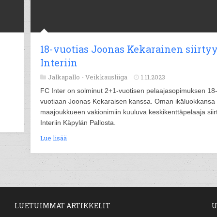
18-vuotias Joonas Kekarainen siirty
Interiin
Jalkapallo -
Veikkausliiga
1.11.2023
FC Inter on solminut 2+1-vuotisen pelaajasopimuksen 18
vuotiaan Joonas Kekaraisen kanssa. Oman ikäluokkansa
maajoukkueen vakionimiin kuuluva keskikenttäpelaaja siir
Interiin Käpylän Pallosta.
Lue lisää
LUETUIMMAT ARTIKKELIT
U