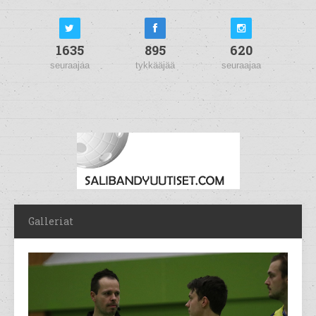
1635
895
620
seuraajaa
tykkääjää
seuraajaa
Galleriat