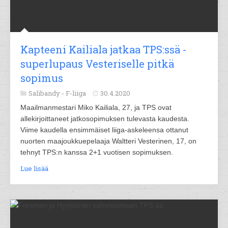
Kapteeni Kailiala jatkaa TPS:ssä -
superlupaus Vesteriselle pitkä
sopimus
Salibandy -
F-liiga
30.4.2020
Maailmanmestari Miko Kailiala, 27, ja TPS ovat
allekirjoittaneet jatkosopimuksen tulevasta kaudesta.
Viime kaudella ensimmäiset liiga-askeleensa ottanut
nuorten maajoukkuepelaaja Waltteri Vesterinen, 17, on
tehnyt TPS:n kanssa 2+1 vuotisen sopimuksen.
Lue lisää