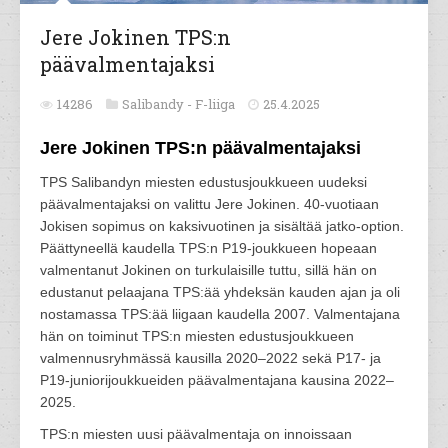
Jere Jokinen TPS:n
päävalmentajaksi
14286
Salibandy -
F-liiga
25.4.2025
Jere Jokinen TPS:n päävalmentajaksi
TPS Salibandyn miesten edustusjoukkueen uudeksi
päävalmentajaksi on valittu Jere Jokinen. 40-vuotiaan
Jokisen sopimus on kaksivuotinen ja sisältää jatko-option.
Päättyneellä kaudella TPS:n P19-joukkueen hopeaan
valmentanut Jokinen on turkulaisille tuttu, sillä hän on
edustanut pelaajana TPS:ää yhdeksän kauden ajan ja oli
nostamassa TPS:ää liigaan kaudella 2007. Valmentajana
hän on toiminut TPS:n miesten edustusjoukkueen
valmennusryhmässä kausilla 2020–2022 sekä P17- ja
P19-juniorijoukkueiden päävalmentajana kausina 2022–
2025.
TPS:n miesten uusi päävalmentaja on innoissaan