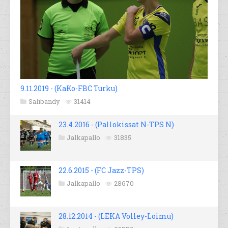
9.11.2019 - (KaKo-FBC Turku)
Salibandy
31414
23.4.2016 - (Pallokissat N-TPS N)
Jalkapallo
31835
22.6.2015 - (FC Jazz-TPS)
Jalkapallo
28670
28.12.2014 - (LEKA Volley-Loimu)