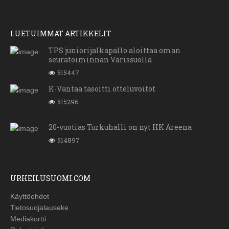
LUETUIMMAT ARTIKKELIT
TPS juniorijalkapallo aloittaa oman
seuratoiminnan Varissuolla
515447
K-Vantaa tasoitti otteluvoitot
515296
20-vuotias Turkuhalli on nyt HK Areena
514897
URHEILUSUOMI.COM
Käyttöehdot
Tietosuojalauseke
Mediakortti