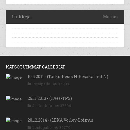
Linkkejä
Mainos
KATSOTUIMMAT GALLERIAT
10.5.2011 - (Turku-Pesis N-Pesäkarhut N)
Pesäpallo
37983
26.11.2013 - (Ilves-TPS)
Jääkiekko
37504
28.12.2014 - (LEKA Volley-Loimu)
Lentopallo
35779