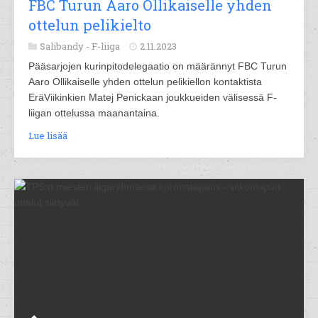
FBC Turun Aaro Ollikaiselle yhden
ottelun pelikielto
Salibandy -
F-liiga
2.11.2023
Pääsarjojen kurinpitodelegaatio on määrännyt FBC Turun
Aaro Ollikaiselle yhden ottelun pelikiellon kontaktista
EräViikinkien Matej Penickaan joukkueiden välisessä F-
liigan ottelussa maanantaina.
Lue lisää