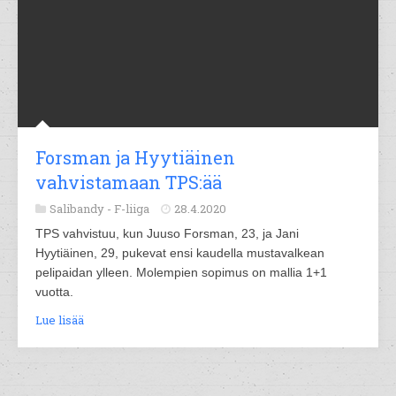
Forsman ja Hyytiäinen
vahvistamaan TPS:ää
Salibandy -
F-liiga
28.4.2020
TPS vahvistuu, kun Juuso Forsman, 23, ja Jani
Hyytiäinen, 29, pukevat ensi kaudella mustavalkean
pelipaidan ylleen. Molempien sopimus on mallia 1+1
vuotta.
Lue lisää