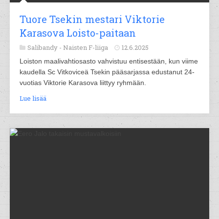
Tuore Tsekin mestari Viktorie
Karasova Loisto-paitaan
Salibandy -
Naisten F-liiga
12.6.2025
Loiston maalivahtiosasto vahvistuu entisestään, kun viime
kaudella Sc Vitkoviceä Tsekin pääsarjassa edustanut 24-
vuotias Viktorie Karasova liittyy ryhmään.
Lue lisää