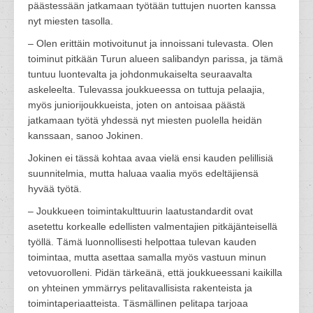
päästessään jatkamaan työtään tuttujen nuorten kanssa
nyt miesten tasolla.
– Olen erittäin motivoitunut ja innoissani tulevasta. Olen
toiminut pitkään Turun alueen salibandyn parissa, ja tämä
tuntuu luontevalta ja johdonmukaiselta seuraavalta
askeleelta. Tulevassa joukkueessa on tuttuja pelaajia,
myös juniorijoukkueista, joten on antoisaa päästä
jatkamaan työtä yhdessä nyt miesten puolella heidän
kanssaan, sanoo Jokinen.
Jokinen ei tässä kohtaa avaa vielä ensi kauden pelillisiä
suunnitelmia, mutta haluaa vaalia myös edeltäjiensä
hyvää työtä.
– Joukkueen toimintakulttuurin laatustandardit ovat
asetettu korkealle edellisten valmentajien pitkäjänteisellä
työllä. Tämä luonnollisesti helpottaa tulevan kauden
toimintaa, mutta asettaa samalla myös vastuun minun
vetovuorolleni. Pidän tärkeänä, että joukkueessani kaikilla
on yhteinen ymmärrys pelitavallisista rakenteista ja
toimintaperiaatteista. Täsmällinen pelitapa tarjoaa