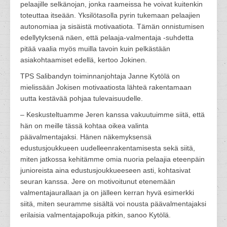
pelaajille selkänojan, jonka raameissa he voivat kuitenkin
toteuttaa itseään. Yksilötasolla pyrin tukemaan pelaajien
autonomiaa ja sisäistä motivaatiota. Tämän onnistumisen
edellytyksenä näen, että pelaaja-valmentaja -suhdetta
pitää vaalia myös muilla tavoin kuin pelkästään
asiakohtaamiset edellä, kertoo Jokinen.
TPS Salibandyn toiminnanjohtaja Janne Kytölä on
mielissään Jokisen motivaatiosta lähteä rakentamaan
uutta kestävää pohjaa tulevaisuudelle.
– Keskusteltuamme Jeren kanssa vakuutuimme siitä, että
hän on meille tässä kohtaa oikea valinta
päävalmentajaksi. Hänen näkemyksensä
edustusjoukkueen uudelleenrakentamisesta sekä siitä,
miten jatkossa kehitämme omia nuoria pelaajia eteenpäin
junioreista aina edustusjoukkueeseen asti, kohtasivat
seuran kanssa. Jere on motivoitunut etenemään
valmentajaurallaan ja on jälleen kerran hyvä esimerkki
siitä, miten seuramme sisältä voi nousta päävalmentajaksi
erilaisia valmentajapolkuja pitkin, sanoo Kytölä.