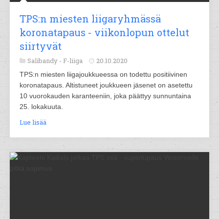
TPS:n miesten liigaryhmässä
koronatapaus - viikonlopun ottelut
siirtyvät
Salibandy -
F-liiga
20.10.2020
TPS:n miesten liigajoukkueessa on todettu positiivinen
koronatapaus. Altistuneet joukkueen jäsenet on asetettu
10 vuorokauden karanteeniin, joka päättyy sunnuntaina
25. lokakuuta.
Lue lisää