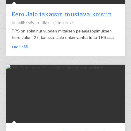
Eero Jalo takaisin mustavalkoisiin
Salibandy -
F-liiga
16.5.2025
TPS on solminut vuoden mittaisen pelaajasopimuksen
Eero Jalon, 27, kanssa. Jalo onkin vanha tuttu TPS:ssä.
Lue lisää