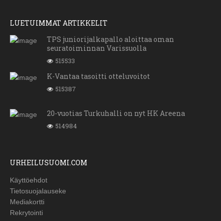
LUETUIMMAT ARTIKKELIT
TPS juniorijalkapallo aloittaa oman
seuratoiminnan Varissuolla
515533
K-Vantaa tasoitti otteluvoitot
515387
20-vuotias Turkuhalli on nyt HK Areena
514984
URHEILUSUOMI.COM
Käyttöehdot
Tietosuojalauseke
Mediakortti
Rekrytointi