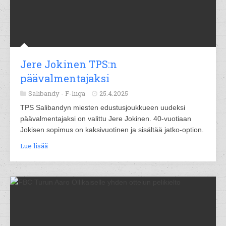
Jere Jokinen TPS:n
päävalmentajaksi
Salibandy -
F-liiga
25.4.2025
TPS Salibandyn miesten edustusjoukkueen uudeksi
päävalmentajaksi on valittu Jere Jokinen. 40-vuotiaan
Jokisen sopimus on kaksivuotinen ja sisältää jatko-option.
Lue lisää