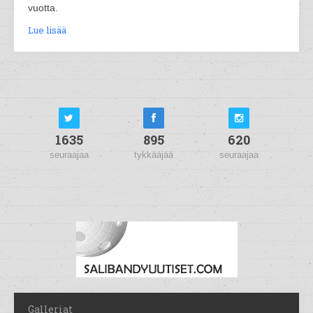
vuotta.
Lue lisää
1635
895
620
seuraajaa
tykkääjää
seuraajaa
Galleriat