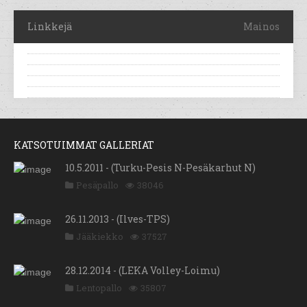
Linkkejä
Mainos
KATSOTUIMMAT GALLERIAT
10.5.2011 - (Turku-Pesis N-Pesäkarhut N)
Pesäpallo
38046
26.11.2013 - (Ilves-TPS)
Jääkiekko
37527
28.12.2014 - (LEKA Volley-Loimu)
Lentopallo
35807