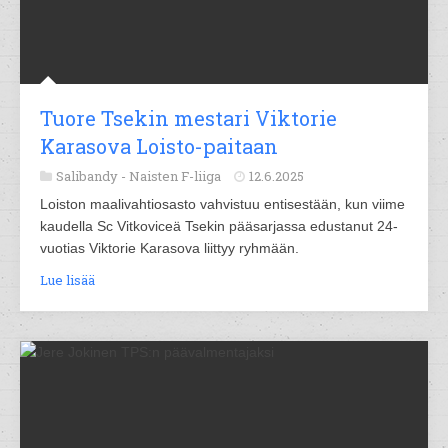
Tuore Tsekin mestari Viktorie
Karasova Loisto-paitaan
Salibandy -
Naisten F-liiga
12.6.2025
Loiston maalivahtiosasto vahvistuu entisestään, kun viime
kaudella Sc Vitkoviceä Tsekin pääsarjassa edustanut 24-
vuotias Viktorie Karasova liittyy ryhmään.
Lue lisää