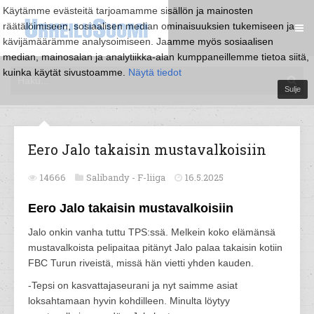
Käytämme evästeitä tarjoamamme sisällön ja mainosten
räätälöimiseen, sosiaalisen median ominaisuuksien tukemiseen ja
kävijämäärämme analysoimiseen. Jaamme myös sosiaalisen
median, mainosalan ja analytiikka-alan kumppaneillemme tietoa siitä,
kuinka käytät sivustoamme.
Näytä tiedot
Sulje
Eero Jalo takaisin mustavalkoisiin
14666
Salibandy -
F-liiga
16.5.2025
Eero Jalo takaisin mustavalkoisiin
Jalo onkin vanha tuttu TPS:ssä. Melkein koko elämänsä
mustavalkoista pelipaitaa pitänyt Jalo palaa takaisin kotiin
FBC Turun riveistä, missä hän vietti yhden kauden.
-Tepsi on kasvattajaseurani ja nyt saimme asiat
loksahtamaan hyvin kohdilleen. Minulta löytyy