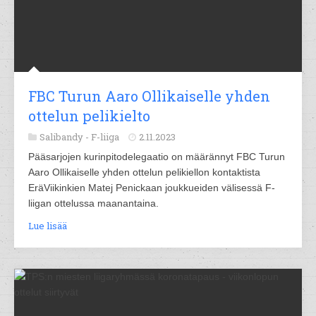
FBC Turun Aaro Ollikaiselle yhden
ottelun pelikielto
Salibandy -
F-liiga
2.11.2023
Pääsarjojen kurinpitodelegaatio on määrännyt FBC Turun
Aaro Ollikaiselle yhden ottelun pelikiellon kontaktista
EräViikinkien Matej Penickaan joukkueiden välisessä F-
liigan ottelussa maanantaina.
Lue lisää