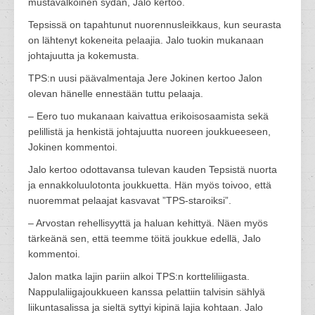
mustavalkoinen sydän, Jalo kertoo.
Tepsissä on tapahtunut nuorennusleikkaus, kun seurasta
on lähtenyt kokeneita pelaajia. Jalo tuokin mukanaan
johtajuutta ja kokemusta.
TPS:n uusi päävalmentaja Jere Jokinen kertoo Jalon
olevan hänelle ennestään tuttu pelaaja.
– Eero tuo mukanaan kaivattua erikoisosaamista sekä
pelillistä ja henkistä johtajuutta nuoreen joukkueeseen,
Jokinen kommentoi.
Jalo kertoo odottavansa tulevan kauden Tepsistä nuorta
ja ennakkoluulotonta joukkuetta. Hän myös toivoo, että
nuoremmat pelaajat kasvavat ”TPS-staroiksi”.
– Arvostan rehellisyyttä ja haluan kehittyä. Näen myös
tärkeänä sen, että teemme töitä joukkue edellä, Jalo
kommentoi.
Jalon matka lajin pariin alkoi TPS:n kortteliliigasta.
Nappulaliigajoukkueen kanssa pelattiin talvisin sählyä
liikuntasalissa ja sieltä syttyi kipinä lajia kohtaan. Jalo