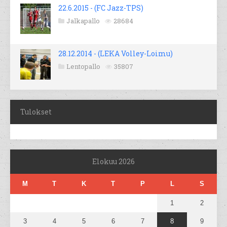
22.6.2015 - (FC Jazz-TPS)
Jalkapallo
28684
28.12.2014 - (LEKA Volley-Loimu)
Lentopallo
35807
Tulokset
Elokuu 2026
M
T
K
T
P
L
S
1
2
3
4
5
6
7
8
9