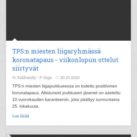
TPS:n miesten liigaryhmässä
koronatapaus - viikonlopun ottelut
siirtyvät
Salibandy -
F-liiga
20.10.2020
TPS:n miesten liigajoukkueessa on todettu positiivinen
koronatapaus. Altistuneet joukkueen jäsenet on asetettu
10 vuorokauden karanteeniin, joka päättyy sunnuntaina
25. lokakuuta.
Lue lisää