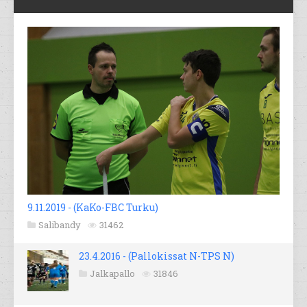
9.11.2019 - (KaKo-FBC Turku)
Salibandy
31462
23.4.2016 - (Pallokissat N-TPS N)
Jalkapallo
31846