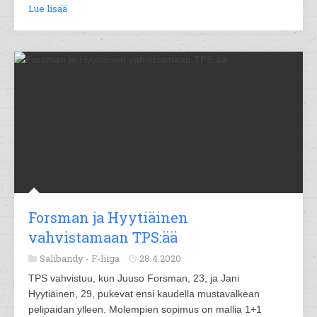
Lue lisää
Forsman ja Hyytiäinen
vahvistamaan TPS:ää
Salibandy -
F-liiga
28.4.2020
TPS vahvistuu, kun Juuso Forsman, 23, ja Jani
Hyytiäinen, 29, pukevat ensi kaudella mustavalkean
pelipaidan ylleen. Molempien sopimus on mallia 1+1