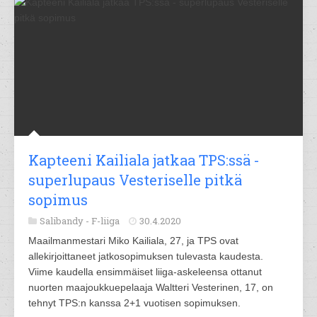
Kapteeni Kailiala jatkaa TPS:ssä -
superlupaus Vesteriselle pitkä
sopimus
Salibandy -
F-liiga
30.4.2020
Maailmanmestari Miko Kailiala, 27, ja TPS ovat
allekirjoittaneet jatkosopimuksen tulevasta kaudesta.
Viime kaudella ensimmäiset liiga-askeleensa ottanut
nuorten maajoukkuepelaaja Waltteri Vesterinen, 17, on
tehnyt TPS:n kanssa 2+1 vuotisen sopimuksen.