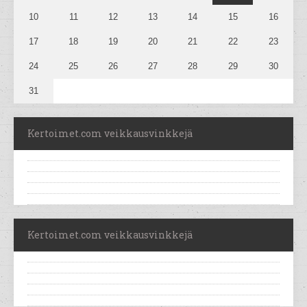
10
11
12
13
14
15
16
17
18
19
20
21
22
23
24
25
26
27
28
29
30
31
Kertoimet.com veikkausvinkkejä
Kertoimet.com veikkausvinkkejä