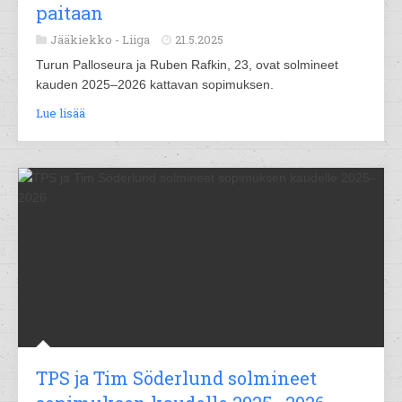
paitaan
Jääkiekko -
Liiga
21.5.2025
Turun Palloseura ja Ruben Rafkin, 23, ovat solmineet
kauden 2025–2026 kattavan sopimuksen.
Lue lisää
TPS ja Tim Söderlund solmineet