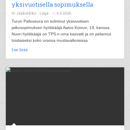
yksivuotisella sopimuksella
Jääkiekko -
Liiga
6.5.2026
Turun Palloseura on solminut yksivuotisen
jatkosopimuksen hyökkääjä Aatos Koivun, 19, kanssa.
Nuori hyökkääjä on TPS:n oma kasvatti ja on pelannut
toistaiseksi koko uransa mustavalkoisissa.
Lue lisää