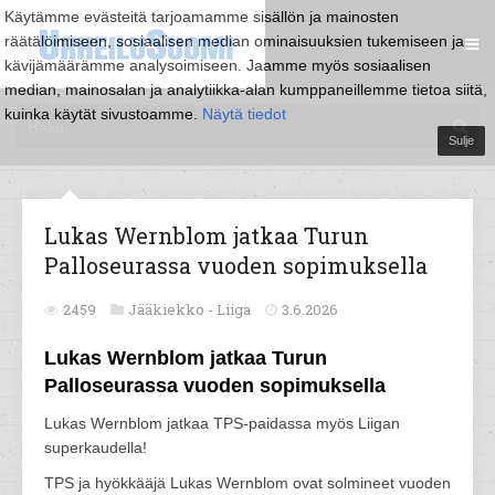
Käytämme evästeitä tarjoamamme sisällön ja mainosten
räätälöimiseen, sosiaalisen median ominaisuuksien tukemiseen ja
kävijämäärämme analysoimiseen. Jaamme myös sosiaalisen
median, mainosalan ja analytiikka-alan kumppaneillemme tietoa siitä,
kuinka käytät sivustoamme.
Näytä tiedot
Sulje
Lukas Wernblom jatkaa Turun
Palloseurassa vuoden sopimuksella
2459
Jääkiekko -
Liiga
3.6.2026
Lukas Wernblom jatkaa Turun
Palloseurassa vuoden sopimuksella
Lukas Wernblom jatkaa TPS-paidassa myös Liigan
superkaudella!
TPS ja hyökkääjä Lukas Wernblom ovat solmineet vuoden