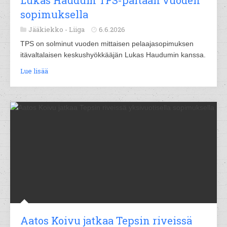
Lukas Haudum TPS-paitaan vuoden
sopimuksella
Jääkiekko -
Liiga
6.6.2026
TPS on solminut vuoden mittaisen pelaajasopimuksen
itävaltalaisen keskushyökkääjän Lukas Haudumin kanssa.
Lue lisää
Aatos Koivu jatkaa Tepsin riveissä