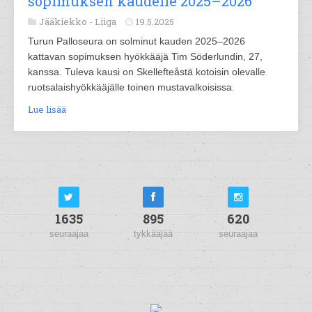
sopimuksen kaudelle 2025–2026
Jääkiekko -
Liiga
19.5.2025
Turun Palloseura on solminut kauden 2025–2026
kattavan sopimuksen hyökkääjä Tim Söderlundin, 27,
kanssa. Tuleva kausi on Skellefteåstä kotoisin olevalle
ruotsalaishyökkääjälle toinen mustavalkoisissa.
Lue lisää
1635
895
620
seuraajaa
tykkääjää
seuraajaa