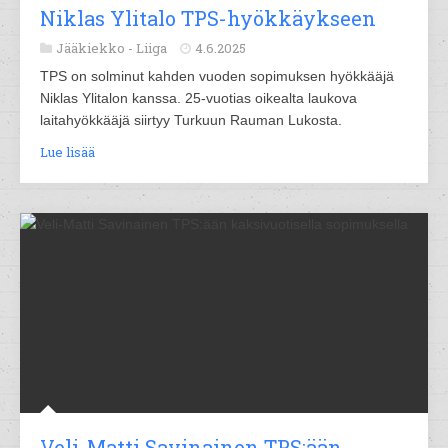
Niklas Ylitalo TPS-hyökkäykseen
Jääkiekko -
Liiga
4.6.2025
TPS on solminut kahden vuoden sopimuksen hyökkääjä
Niklas Ylitalon kanssa. 25-vuotias oikealta laukova
laitahyökkääjä siirtyy Turkuun Rauman Lukosta.
Lue lisää
Veli-Matti Savinainen TPS:ään