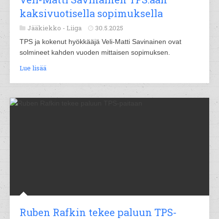
kaksivuotisella sopimuksella
Jääkiekko -
Liiga
30.5.2025
TPS ja kokenut hyökkääjä Veli-Matti Savinainen ovat
solmineet kahden vuoden mittaisen sopimuksen.
Lue lisää
Ruben Rafkin tekee paluun TPS-