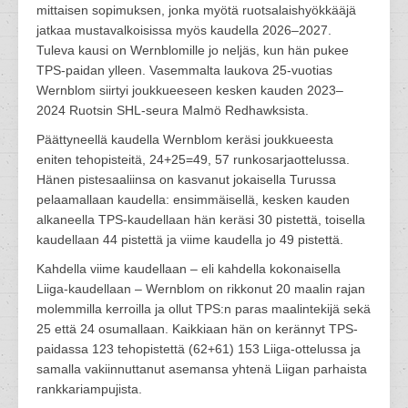
mittaisen sopimuksen, jonka myötä ruotsalaishyökkääjä
jatkaa mustavalkoisissa myös kaudella 2026–2027.
Tuleva kausi on Wernblomille jo neljäs, kun hän pukee
TPS-paidan ylleen. Vasemmalta laukova 25-vuotias
Wernblom siirtyi joukkueeseen kesken kauden 2023–
2024 Ruotsin SHL-seura Malmö Redhawksista.
Päättyneellä kaudella Wernblom keräsi joukkueesta
eniten tehopisteitä, 24+25=49, 57 runkosarjaottelussa.
Hänen pistesaaliinsa on kasvanut jokaisella Turussa
pelaamallaan kaudella: ensimmäisellä, kesken kauden
alkaneella TPS-kaudellaan hän keräsi 30 pistettä, toisella
kaudellaan 44 pistettä ja viime kaudella jo 49 pistettä.
Kahdella viime kaudellaan – eli kahdella kokonaisella
Liiga-kaudellaan – Wernblom on rikkonut 20 maalin rajan
molemmilla kerroilla ja ollut TPS:n paras maalintekijä sekä
25 että 24 osumallaan. Kaikkiaan hän on kerännyt TPS-
paidassa 123 tehopistettä (62+61) 153 Liiga-ottelussa ja
samalla vakiinnuttanut asemansa yhtenä Liigan parhaista
rankkariampujista.