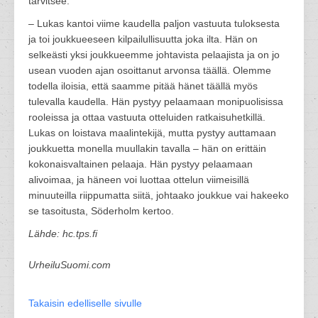
tarvitsee.
– Lukas kantoi viime kaudella paljon vastuuta tuloksesta
ja toi joukkueeseen kilpailullisuutta joka ilta. Hän on
selkeästi yksi joukkueemme johtavista pelaajista ja on jo
usean vuoden ajan osoittanut arvonsa täällä. Olemme
todella iloisia, että saamme pitää hänet täällä myös
tulevalla kaudella. Hän pystyy pelaamaan monipuolisissa
rooleissa ja ottaa vastuuta otteluiden ratkaisuhetkillä.
Lukas on loistava maalintekijä, mutta pystyy auttamaan
joukkuetta monella muullakin tavalla – hän on erittäin
kokonaisvaltainen pelaaja. Hän pystyy pelaamaan
alivoimaa, ja häneen voi luottaa ottelun viimeisillä
minuuteilla riippumatta siitä, johtaako joukkue vai hakeeko
se tasoitusta, Söderholm kertoo.
Lähde: hc.tps.fi
UrheiluSuomi.com
Takaisin edelliselle sivulle