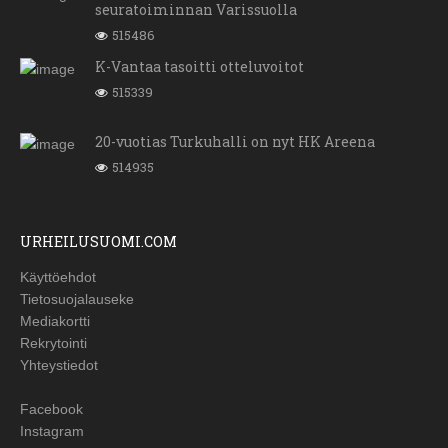
seuratoiminnan Varissuolla
515486
K-Vantaa tasoitti otteluvoitot
515339
20-vuotias Turkuhalli on nyt HK Areena
514935
URHEILUSUOMI.COM
Käyttöehdot
Tietosuojalauseke
Mediakortti
Rekrytointi
Yhteystiedot
Facebook
Instagram