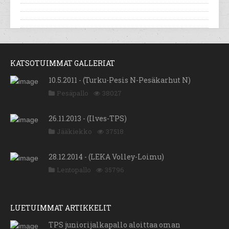
KATSOTUIMMAT GALLERIAT
10.5.2011 - (Turku-Pesis N-Pesäkarhut N)
Pesäpallo
38027
26.11.2013 - (Ilves-TPS)
Jääkiekko
37518
28.12.2014 - (LEKA Volley-Loimu)
Lentopallo
35796
LUETUIMMAT ARTIKKELIT
TPS juniorijalkapallo aloittaa oman