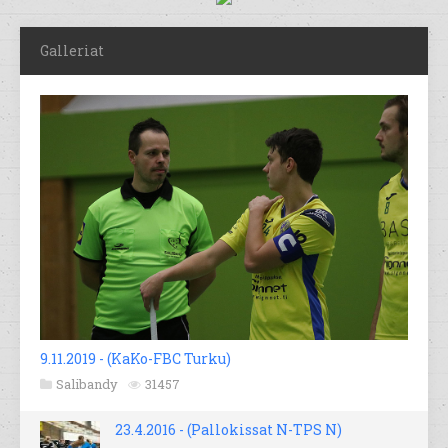
Galleriat
9.11.2019 - (KaKo-FBC Turku)
Salibandy
31457
23.4.2016 - (Pallokissat N-TPS N)