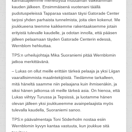
kannattajillemme menestystä muutaman vaikeamman
kauden jälkeen. Ensimmäisenä vuotenani täällä
pudotuspeleissä Tapparaa vastaan täysi Gatorade Center
tarjosi yhden parhaista tunnelmista, joita olen kokenut. Me
joukkueena teemme kaikkemme rakentaaksemme jotain
erityistä tulevalle kaudelle, ja odotan innolla, että pääsen
jälleen pelaamaan täyden Gatorade Centerin edessä,
Wernblom hehkuttaa.
TPS:n urheilujohtaja Mika Suoraniemi pitää Wernblomin
jatkoa merkittävänä.
– Lukas on ollut meille erittäin tärkeä pelaaja ja yksi Liigan
vaarallisimmista maalintekijöistä. Tiedämme tarkalleen,
mitä häneltä saamme niin pelaajana kuin ihmisenäkin, ja
siksi hänen jatkonsa oli meille tärkeä asia. On hienoa, että
Lukas viihtyy Turussa ja Tepsissä, ja luotamme hänen
olevan jälleen yksi joukkueemme avainpelaajista myös
tulevalla kaudella, Suoraniemi sanoo.
TPS:n päävalmentaja Toni Söderholm nostaa esiin
Wernblomin kyvyn kantaa vastuuta, kun joukkue sitä