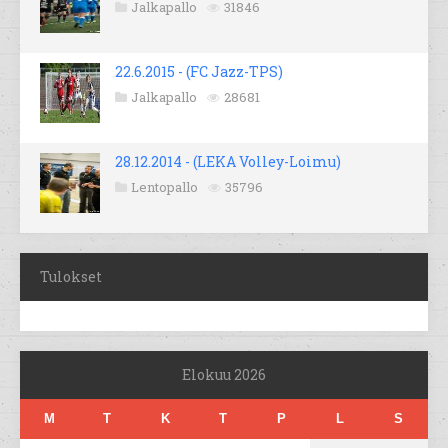
Jalkapallo
31846
22.6.2015 - (FC Jazz-TPS)
Jalkapallo
28681
28.12.2014 - (LEKA Volley-Loimu)
Lentopallo
35796
Tulokset
Elokuu 2026
M
T
K
T
P
L
S