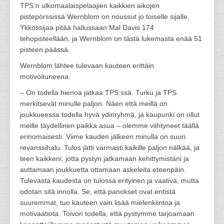
TPS:n ulkomaalaispelaajien kaikkien aikojen
pistepörssissä Wernblom on noussut jo toiselle sijalle.
Ykkössijaa pitää hallussaan Mal Davis 174
tehopisteellään, ja Wernblom on tästä lukemasta enää 51
pisteen päässä.
Wernblom lähtee tulevaan kauteen erittäin
motivoituneena.
– On todella hienoa jatkaa TPS:ssä. Turku ja TPS
merkitsevät minulle paljon. Näen että meillä on
joukkueessa todella hyvä ydinryhmä, ja kaupunki on ollut
meille täydellinen paikka asua – olemme viihtyneet täällä
erinomaisesti. Viime kauden jälkeen minulla on suuri
revanssihalu. Tulos jätti varmasti kaikille paljon nälkää, ja
teen kaikkeni, jotta pystyn jatkamaan kehittymistäni ja
auttamaan joukkuetta ottamaan askeleita eteenpäin.
Tulevasta kaudesta on tulossa erityinen ja vaativa, mutta
odotan sitä innolla. Se, että panokset ovat entistä
suuremmat, tuo kauteen vain lisää mielenkiintoa ja
motivaatiota. Toivon todella, että pystymme tarjoamaan