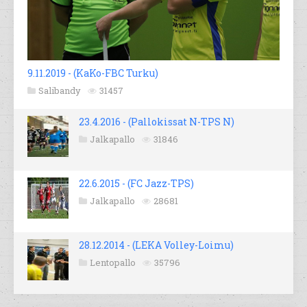
9.11.2019 - (KaKo-FBC Turku)
Salibandy
31457
23.4.2016 - (Pallokissat N-TPS N)
Jalkapallo
31846
22.6.2015 - (FC Jazz-TPS)
Jalkapallo
28681
28.12.2014 - (LEKA Volley-Loimu)
Lentopallo
35796