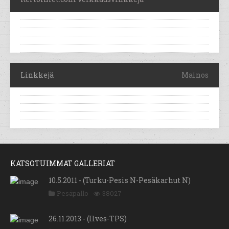
Linkkejä
Mainos
KATSOTUIMMAT GALLERIAT
10.5.2011 - (Turku-Pesis N-Pesäkarhut N)
Pesäpallo
38027
26.11.2013 - (Ilves-TPS)