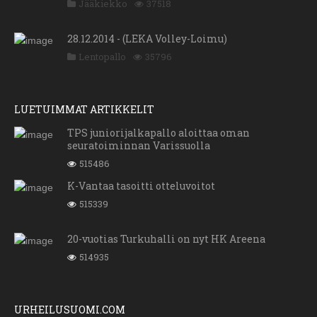
Jääkiekko
37518
28.12.2014 - (LEKA Volley-Loimu)
Lentopallo
35796
LUETUIMMAT ARTIKKELIT
TPS juniorijalkapallo aloittaa oman
seuratoiminnan Varissuolla
515486
K-Vantaa tasoitti otteluvoitot
515339
20-vuotias Turkuhalli on nyt HK Areena
514935
URHEILUSUOMI.COM