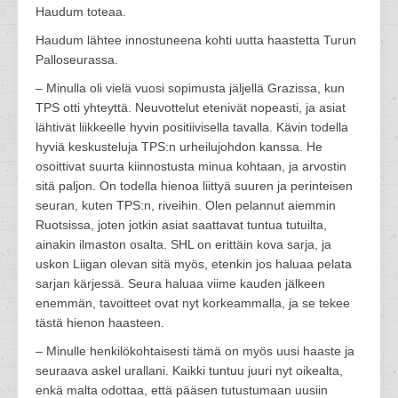
Haudum toteaa.
Haudum lähtee innostuneena kohti uutta haastetta Turun
Palloseurassa.
– Minulla oli vielä vuosi sopimusta jäljellä Grazissa, kun
TPS otti yhteyttä. Neuvottelut etenivät nopeasti, ja asiat
lähtivät liikkeelle hyvin positiivisella tavalla. Kävin todella
hyviä keskusteluja TPS:n urheilujohdon kanssa. He
osoittivat suurta kiinnostusta minua kohtaan, ja arvostin
sitä paljon. On todella hienoa liittyä suuren ja perinteisen
seuran, kuten TPS:n, riveihin. Olen pelannut aiemmin
Ruotsissa, joten jotkin asiat saattavat tuntua tutuilta,
ainakin ilmaston osalta. SHL on erittäin kova sarja, ja
uskon Liigan olevan sitä myös, etenkin jos haluaa pelata
sarjan kärjessä. Seura haluaa viime kauden jälkeen
enemmän, tavoitteet ovat nyt korkeammalla, ja se tekee
tästä hienon haasteen.
– Minulle henkilökohtaisesti tämä on myös uusi haaste ja
seuraava askel urallani. Kaikki tuntuu juuri nyt oikealta,
enkä malta odottaa, että pääsen tutustumaan uusiin