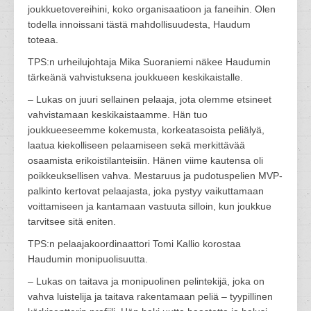
joukkuetovereihini, koko organisaatioon ja faneihin. Olen
todella innoissani tästä mahdollisuudesta, Haudum
toteaa.
TPS:n urheilujohtaja Mika Suoraniemi näkee Haudumin
tärkeänä vahvistuksena joukkueen keskikaistalle.
– Lukas on juuri sellainen pelaaja, jota olemme etsineet
vahvistamaan keskikaistaamme. Hän tuo
joukkueeseemme kokemusta, korkeatasoista peliälyä,
laatua kiekolliseen pelaamiseen sekä merkittävää
osaamista erikoistilanteisiin. Hänen viime kautensa oli
poikkeuksellisen vahva. Mestaruus ja pudotuspelien MVP-
palkinto kertovat pelaajasta, joka pystyy vaikuttamaan
voittamiseen ja kantamaan vastuuta silloin, kun joukkue
tarvitsee sitä eniten.
TPS:n pelaajakoordinaattori Tomi Kallio korostaa
Haudumin monipuolisuutta.
– Lukas on taitava ja monipuolinen pelintekijä, joka on
vahva luistelija ja taitava rakentamaan peliä – tyypillinen