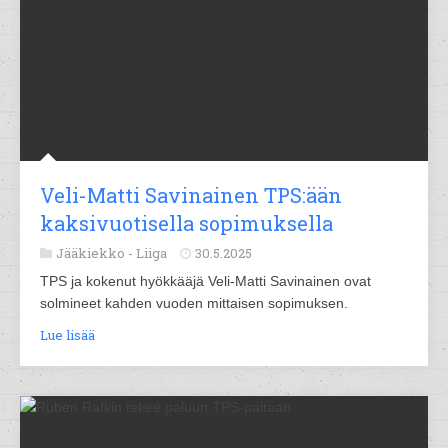
Veli-Matti Savinainen TPS:ään
kaksivuotisella sopimuksella
Jääkiekko -
Liiga
30.5.2025
TPS ja kokenut hyökkääjä Veli-Matti Savinainen ovat
solmineet kahden vuoden mittaisen sopimuksen.
Lue lisää