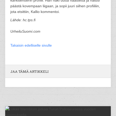
kärkisentterin profiili. Hän haki uutta haastetta ja halusi
päästä kovempaan liigaan, ja sopii juuri siihen profiiliin,
jota etsittiin, Kallio kommentoi.
Lähde: hc.tps.fi
UrheiluSuomi.com
Takaisin edelliselle sivulle
JAA TÄMÄ ARTIKKELI