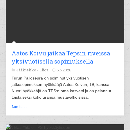
Aatos Koivu jatkaa Tepsin riveissä
yksivuotisella sopimuksella
Jääkiekko -
Liiga
6.5.2026
Turun Palloseura on solminut yksivuotisen
jatkosopimuksen hyökkääjä Aatos Koivun, 19, kanssa.
Nuori hyökkääjä on TPS:n oma kasvatti ja on pelannut
toistaiseksi koko uransa mustavalkoisissa.
Lue lisää