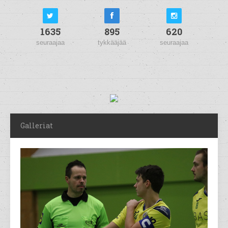
1635
895
620
seuraajaa
tykkääjää
seuraajaa
Galleriat