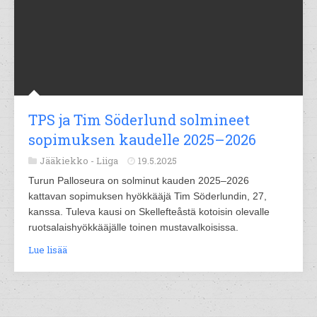
TPS ja Tim Söderlund solmineet
sopimuksen kaudelle 2025–2026
Jääkiekko -
Liiga
19.5.2025
Turun Palloseura on solminut kauden 2025–2026
kattavan sopimuksen hyökkääjä Tim Söderlundin, 27,
kanssa. Tuleva kausi on Skellefteåstä kotoisin olevalle
ruotsalaishyökkääjälle toinen mustavalkoisissa.
Lue lisää