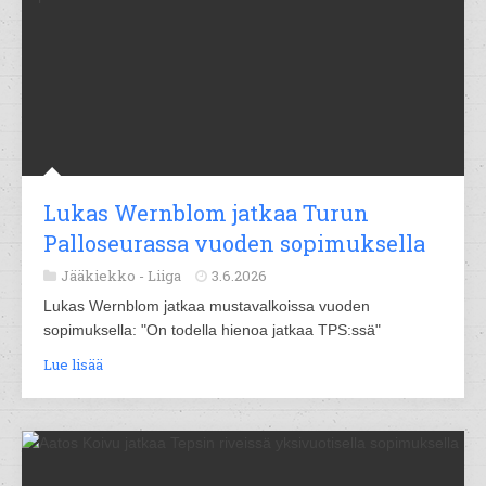
Lukas Wernblom jatkaa Turun
Palloseurassa vuoden sopimuksella
Jääkiekko -
Liiga
3.6.2026
Lukas Wernblom jatkaa mustavalkoissa vuoden
sopimuksella: "On todella hienoa jatkaa TPS:ssä"
Lue lisää