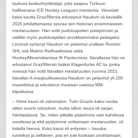
laukova keskushyökkääjä, joka saapuu Turkuun
hallitsevana ICE Hockey Leaguen mestarina. Viimeiset
kaksi kautta Graz99ersia edustanut Haudum oli keväällä
2026 johdattamassa seuraa sen historian ensimmäiseen
mestaruuteen. Hän voitti pudotuspelien pistepörssin ja
valittiin myös pudotuspelien arvokkaimmaksi pelaajaksi.
Linzissä syntynyt Haudum on pelannut urallaan Ruotsin
SHL:ssä Malmö Redhawksissa sekä
HockeyAllsvenskanissa IK Panternissa. Itävallassa hän on
edustanut Graz99ersin lisäksi Klagenfurter AC:ta, jonka
riveissä hän voitti Itävallan mestaruuden vuonna 2021.
Itävallan A-maajoukkueessa Haudum on pelannut yli 100
maaottelua ja edustanut maataan useissa MM-
kilpailuissa.
– Viime kausi oli uskomaton. Tulin Graziin kaksi vuotta
sitten suurin odotuksin, mutta silloin seura oli sarjan
häntäpäässä. Se, miten pitkälle pääsimme vain kahdessa
vuodessa ja että pystyimme voittamaan mestaruuden, oli
todella hienoa. Koko kausi oli erityinen – hauska,
tunteikas ja sellainen, jota en tule koskaan unohtamaan,