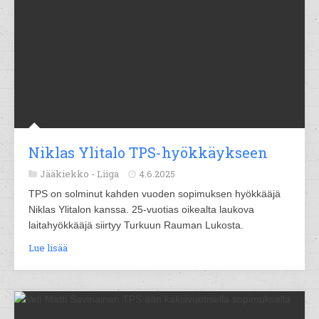
Niklas Ylitalo TPS-hyökkäykseen
Jääkiekko -
Liiga
4.6.2025
TPS on solminut kahden vuoden sopimuksen hyökkääjä
Niklas Ylitalon kanssa. 25-vuotias oikealta laukova
laitahyökkääjä siirtyy Turkuun Rauman Lukosta.
Lue lisää