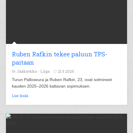
Ruben Rafkin tekee paluun TPS-
paitaan
Jääkiekko -
Liiga
21.5.2025
Turun Palloseura ja Ruben Rafkin, 23, ovat solmineet
kauden 2025–2026 kattavan sopimuksen.
Lue lisää