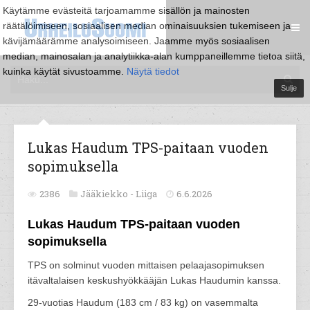
Käytämme evästeitä tarjoamamme sisällön ja mainosten
räätälöimiseen, sosiaalisen median ominaisuuksien tukemiseen ja
kävijämäärämme analysoimiseen. Jaamme myös sosiaalisen
median, mainosalan ja analytiikka-alan kumppaneillemme tietoa siitä,
kuinka käytät sivustoamme.
Näytä tiedot
Sulje
Lukas Haudum TPS-paitaan vuoden
sopimuksella
2386
Jääkiekko -
Liiga
6.6.2026
Lukas Haudum TPS-paitaan vuoden
sopimuksella
TPS on solminut vuoden mittaisen pelaajasopimuksen
itävaltalaisen keskushyökkääjän Lukas Haudumin kanssa.
29-vuotias Haudum (183 cm / 83 kg) on vasemmalta