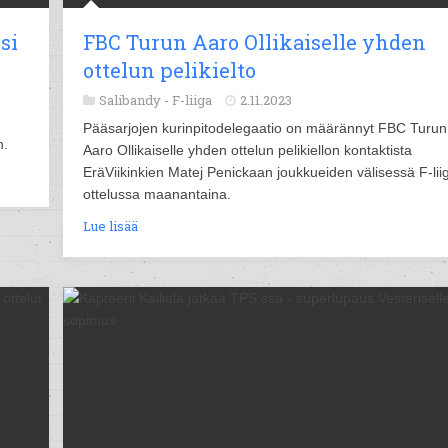
si
FBC Turun Aaro Ollikaiselle yhden
ottelun pelikielto
Salibandy -
F-liiga
2.11.2023
Pääsarjojen kurinpitodelegaatio on määrännyt FBC Turun
n.
Aaro Ollikaiselle yhden ottelun pelikiellon kontaktista
EräViikinkien Matej Penickaan joukkueiden välisessä F-lii
ottelussa maanantaina.
Lue lisää