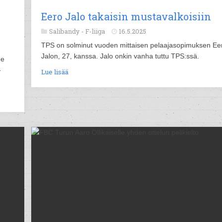
Eero Jalo takaisin mustavalkoisiin
Salibandy -
F-liiga
16.5.2025
TPS on solminut vuoden mittaisen pelaajasopimuksen Ee
Jalon, 27, kanssa. Jalo onkin vanha tuttu TPS:ssä.
me
-
Lue lisää