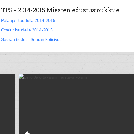
TPS - 2014-2015 Miesten edustusjoukkue
Pelaajat kaudella 2014-2015
Ottelut kaudella 2014-2015
Seuran tiedot
-
Seuran kotisivut