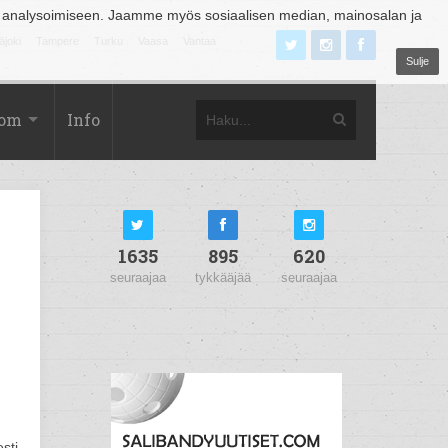
 analysoimiseen. Jaamme myös sosiaalisen median, mainosalan ja
äjoki
Tampere
Turku
Vaasa
Vantaa
Sulje
com
Info
1635
895
620
seuraajaa
tykkääjää
seuraajaa
sti