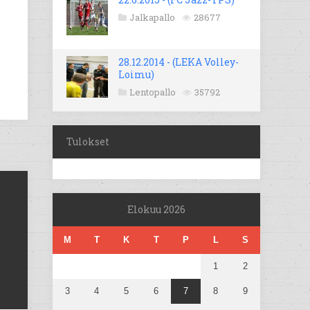
Jalkapallo
28677
28.12.2014 - (LEKA Volley-
Loimu)
Lentopallo
35792
Tulokset
Elokuu 2026
M
T
K
T
P
L
S
1
2
3
4
5
6
7
8
9