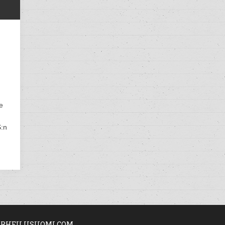
e
S:n
RHEILUSUOMI.COM