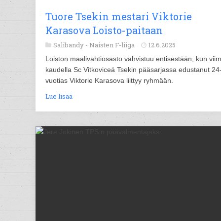
Tuore Tsekin mestari Viktorie
Karasova Loisto-paitaan
Salibandy -
Naisten F-liiga
12.6.2025
Loiston maalivahtiosasto vahvistuu entisestään, kun vii
kaudella Sc Vitkoviceä Tsekin pääsarjassa edustanut 24
vuotias Viktorie Karasova liittyy ryhmään.
Lue lisää