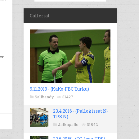
Galleriat
sen
9.11.2019 - (KaKo-FBC Turku)
Salibandy
31427
23.4.2016 - (Pallokissat N-
TPS N)
Jalkapallo
31842
22.6.2015 - (FC Jazz-TPS)