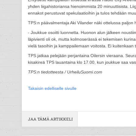
yhden liigahistoriansa hienoimmista 20 minuuttisista. Liig
ennakot perustuvat spekulaatioihin ja tulos tehdään muu
TPS:n päävalmentaja Aki Vilander näki ottelussa paljon
- Joukkue osoitti luonnetta. Huonon alun jälkeen noustiin
läpivienti oli ok, mutta kolmoserässä ei tekemisen kurinala
vielä tasoihin ja kamppailemaan voitosta. Ei kuitenkaan t
TPS jatkaa pelejään perjantaina Oilersin vieraana. Seur
kisakireä TPS lauantaina klo 17.00, kun joukkue saa v
TPS:n tiedotteesta / UrheiluSuomi.com
Takaisin edelliselle sivulle
JAA TÄMÄ ARTIKKELI