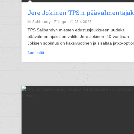
Jere Jokinen TPS:n päävalmentajak
Salibandy -
F-liiga
25.4.2025
TPS Salibandyn miesten edustusjoukkueen uudeksi
päävalmentajaksi on valittu Jere Jokinen. 40-vuotiaan
Jokisen sopimus on kaksivuotinen ja sisältää jatko-optio
Lue lisää