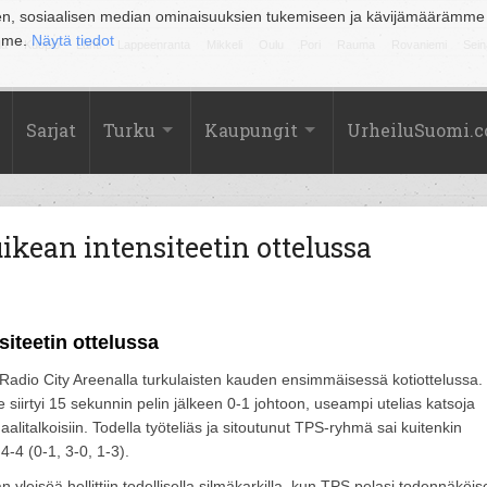
en, sosiaalisen median ominaisuuksien tukemiseen ja kävijämäärämme
amme.
Näytä tiedot
la
Kuopio
Lahti
Lappeenranta
Mikkeli
Oulu
Pori
Rauma
Rovaniemi
Sein
Sarjat
Turku
Kaupungit
UrheiluSuomi.
uikean intensiteetin ottelussa
siteetin ottelussa
 Radio City Areenalla turkulaisten kauden ensimmäisessä kotiottelussa.
e siirtyi 15 sekunnin pelin jälkeen 0-1 johtoon, useampi utelias katsoja
alitalkoisiin. Todella työteliäs ja sitoutunut TPS-ryhmä sai kuitenkin
 4-4 (0-1, 3-0, 1-3).
yleisöä hellittiin todellisella silmäkarkilla, kun TPS pelasi todennäköise