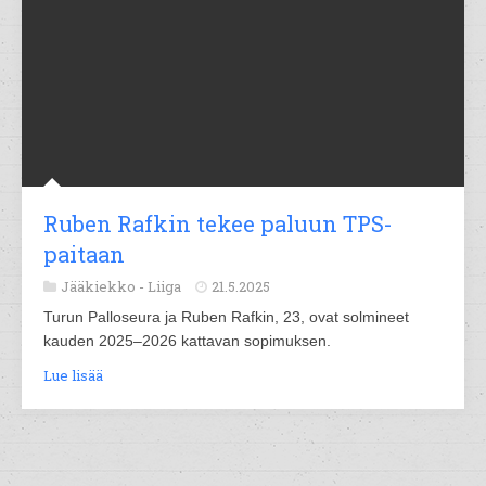
Ruben Rafkin tekee paluun TPS-
paitaan
Jääkiekko -
Liiga
21.5.2025
Turun Palloseura ja Ruben Rafkin, 23, ovat solmineet
kauden 2025–2026 kattavan sopimuksen.
Lue lisää