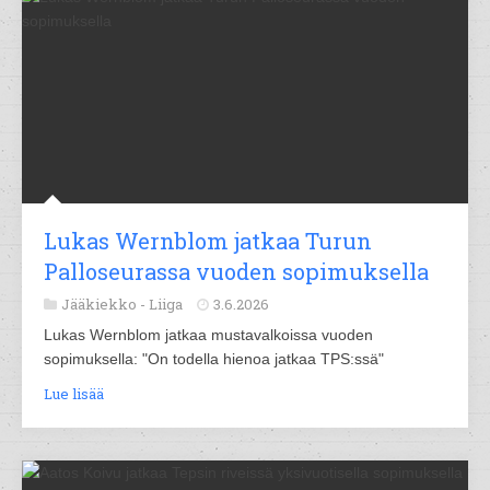
Lukas Wernblom jatkaa Turun
Palloseurassa vuoden sopimuksella
Jääkiekko -
Liiga
3.6.2026
Lukas Wernblom jatkaa mustavalkoissa vuoden
sopimuksella: "On todella hienoa jatkaa TPS:ssä"
Lue lisää