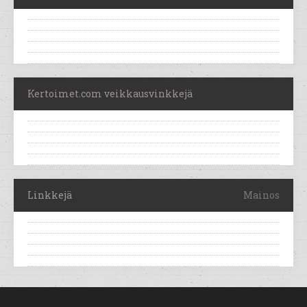
Kertoimet.com veikkausvinkkejä
Linkkejä
Mainos