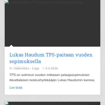
Lukas Haudum TPS-paitaan vuoden
sopimuksella
Jääkiekko -
Liiga
6.6.2026
TPS on solminut vuoden mittaisen pelaajasopimuksen
itävaltalaisen keskushyökkääjän Lukas Haudumin kanssa.
Lue lisää