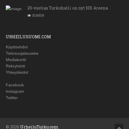
20-vuotias Turkuhalli on nyt HK Areena
514919
URHEILUSUOMI.COM
Käyttöehdot
Tietosuojalauseke
Mediakortti
Rekrytointi
Yhteystiedot
Facebook
Instagram
Twitter
© 2026
UrheiluTurku.com
.