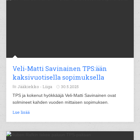
Veli-Matti Savinainen TPS:ään
kaksivuotisella sopimuksella
Jääkiekko -
Liiga
30.5.2025
TPS ja kokenut hyökkääjä Veli-Matti Savinainen ovat
solmineet kahden vuoden mittaisen sopimuksen.
Lue lisää