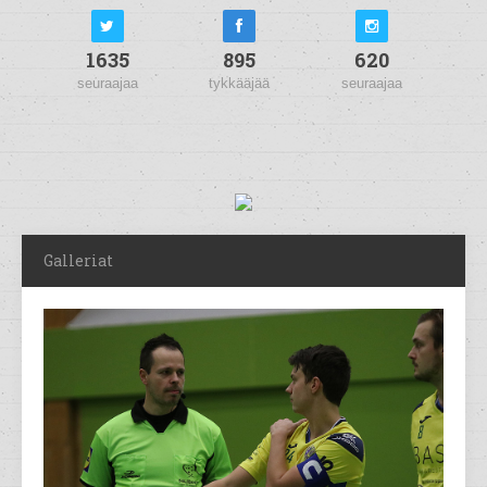
1635
895
620
seuraajaa
tykkääjää
seuraajaa
Galleriat