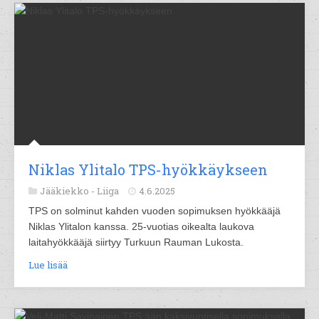
Niklas Ylitalo TPS-hyökkäykseen
Jääkiekko -
Liiga
4.6.2025
TPS on solminut kahden vuoden sopimuksen hyökkääjä
Niklas Ylitalon kanssa. 25-vuotias oikealta laukova
laitahyökkääjä siirtyy Turkuun Rauman Lukosta.
Lue lisää