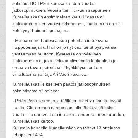
solminut HC TPS:n kanssa kahden vuoden
jatkosopimuksen. Vuosi sitten Turkuun saapuneen
Kumeliauskasin ensimmäinen kausi Liigassa oli
loukkaantumisten vuoksi rikkonainen, mutta mies on silti
kehittynyt huimasti pelaajana.
- Me näemme hänessä ison potentiaalin tulevana
huippupelaajana. Hän on jo nyt osoittanut pystyvänsä
vastaamaan huutoon. Kyseessä on todellinen
joukkuepelaaja, joka blokkaa alivoimalla laukauksia ja
omaa valtavan potentiaalin hyökkäyssuuntaan,
urheilutoimenjohtaja Ari Vuori kuvailee.
Kumeliauskasille itselleen päätös jatkosopimuksen
solmimisesta oli helppo:
- Pidän tästä seurasta ja täällä on pidetty minusta hyvää
huolta. Olen iloinen saadessani olla täällä vielä kaksi
vuotta - haluan voittaa sinä aikana Suomen mestaruuden,
Kumeliauskas kertoo.
Kuluvalla kaudella Kumeliauskas on tehnyt 13 ottelussa
tehopisteet 4+4.