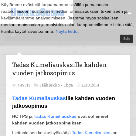
Käytämme evästeitä tarjoamamme sisällön ja mainosten
räätälöimiseen, sosiaalisen median ominaisuuksien tukemiseen ja
kävijämäärämme analysoimiseen. Jaamme myös sosiaalisen
median, mainosalan ja analytiikka-alan kumppaneillemme tietoa siitä,
kuinka käytät sivustoamme.
Näytä tiedot
Sulje
Tadas Kumeliauskasille kahden
vuoden jatkosopimus
449513
Jääkiekko -
Liiga
21.10.2014
Tadas Kumeliauskas
ille kahden vuoden
jatkosopimus
HC TPS ja
Tadas Kumeliauskas
ovat solmineet
kahden vuoden jatkosopimuksen
Liettualainen keskushyökkääjä
Tadas Kumeliauskas
on