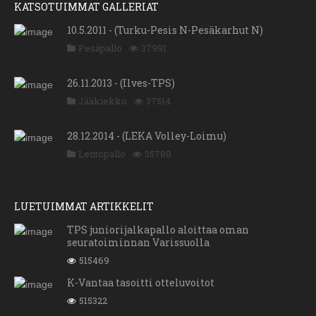
KATSOTUIMMAT GALLERIAT
10.5.2011 - (Turku-Pesis N-Pesäkarhut N)
Pesäpallo
37991
26.11.2013 - (Ilves-TPS)
Jääkiekko
37514
28.12.2014 - (LEKA Volley-Loimu)
Lentopallo
35788
LUETUIMMAT ARTIKKELIT
TPS juniorijalkapallo aloittaa oman
seuratoiminnan Varissuolla
515469
K-Vantaa tasoitti otteluvoitot
515322