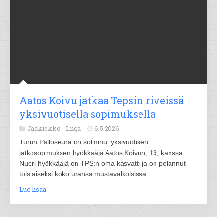
Aatos Koivu jatkaa Tepsin riveissä
yksivuotisella sopimuksella
Jääkiekko -
Liiga
6.5.2026
Turun Palloseura on solminut yksivuotisen
jatkosopimuksen hyökkääjä Aatos Koivun, 19, kanssa.
Nuori hyökkääjä on TPS:n oma kasvatti ja on pelannut
toistaiseksi koko uransa mustavalkoisissa.
Lue lisää