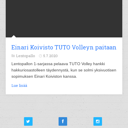
Einari Koivisto TUTO Volleyn paitaan
Lentopallo
5.7.2020
Lentopallon 1-sarjassa pelaava TUTO Volley hankki
hakkuriosastolleen täydennystä, kun se solmi yksivuotisen
sopimuksen Einari Koiviston kanssa.
Lue lisää