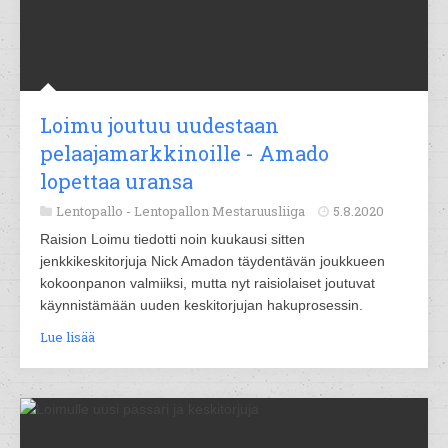
Loimu joutuu uudestaan
pelaajamarkkinoille - Amado
lopettaa uransa
Lentopallo -
Lentopallon Mestaruusliiga
5.8.2020
Raision Loimu tiedotti noin kuukausi sitten
jenkkikeskitorjuja Nick Amadon täydentävän joukkueen
kokoonpanon valmiiksi, mutta nyt raisiolaiset joutuvat
käynnistämään uuden keskitorjujan hakuprosessin.
Lue lisää