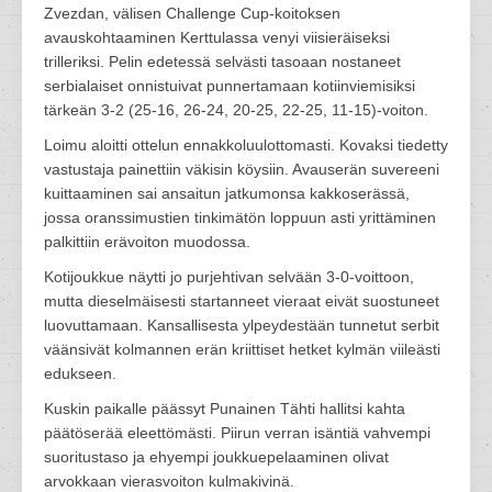
Zvezdan, välisen Challenge Cup-koitoksen
avauskohtaaminen Kerttulassa venyi viisieräiseksi
trilleriksi. Pelin edetessä selvästi tasoaan nostaneet
serbialaiset onnistuivat punnertamaan kotiinviemisiksi
tärkeän 3-2 (25-16, 26-24, 20-25, 22-25, 11-15)-voiton.
Loimu aloitti ottelun ennakkoluulottomasti. Kovaksi tiedetty
vastustaja painettiin väkisin köysiin. Avauserän suvereeni
kuittaaminen sai ansaitun jatkumonsa kakkoserässä,
jossa oranssimustien tinkimätön loppuun asti yrittäminen
palkittiin erävoiton muodossa.
Kotijoukkue näytti jo purjehtivan selvään 3-0-voittoon,
mutta dieselmäisesti startanneet vieraat eivät suostuneet
luovuttamaan. Kansallisesta ylpeydestään tunnetut serbit
väänsivät kolmannen erän kriittiset hetket kylmän viileästi
edukseen.
Kuskin paikalle päässyt Punainen Tähti hallitsi kahta
päätöserää eleettömästi. Piirun verran isäntiä vahvempi
suoritustaso ja ehyempi joukkuepelaaminen olivat
arvokkaan vierasvoiton kulmakivinä.