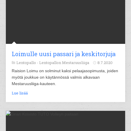
Loimulle uusi passari ja keskitorjuja
Lentopallo -
Lentopallon Mestaruusliiga
8.7.2020
Raision Loimu on solminut kaksi pelaajasopimusta, joiden
myötä joukkue on käytännössä valmis alkavaan
Mestaruusliiga-kauteen.
Lue lisää