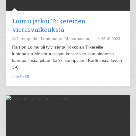
Loimu jatkoi Tiikereiden
vierasvaikeuksia
Lentopallo -
Lentopallon Mestaruusliiga
26.10.2023
Raision Loimu oli tyly isäntä Kokkolan Tiikereille
lentopallon Mestaruusliigan keskiviikko-illan ainoassa
kamppailussa pitäen kaikki sarjapisteet Kerttulassa luvuin
3-0.
Lue lisää