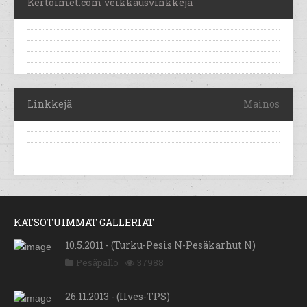
Kertoimet.com veikkausvinkkejä
Linkkejä
Mainos
KATSOTUIMMAT GALLERIAT
10.5.2011 - (Turku-Pesis N-Pesäkarhut N)
Pesäpallo
37988
26.11.2013 - (Ilves-TPS)