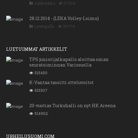
Jääkiekko
37504
28.12.2014 - (LEKA Volley-Loimu)
Lentopallo
35779
LUETUIMMAT ARTIKKELIT
TPS juniorijalkapallo aloittaa oman
seuratoiminnan Varissuolla
515450
K-Vantaa tasoitti otteluvoitot
515307
20-vuotias Turkuhalli on nyt HK Areena
514902
URHEILUSUOMI.COM