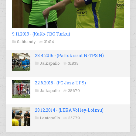
9.11.2019 - (KaKo-FBC Turku)
Salibandy
31414
23.4.2016 - (Pallokissat N-TPS N)
Jalkapallo
31835
22.6.2015 - (FC Jazz-TPS)
Jalkapallo
28670
28.12.2014 - (LEKA Volley-Loimu)
Lentopallo
35779