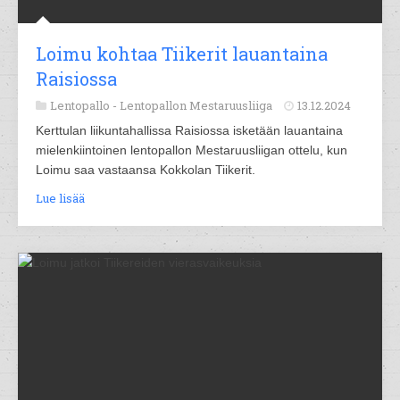
Loimu kohtaa Tiikerit lauantaina
Raisiossa
Lentopallo -
Lentopallon Mestaruusliiga
13.12.2024
Kerttulan liikuntahallissa Raisiossa isketään lauantaina
mielenkiintoinen lentopallon Mestaruusliigan ottelu, kun
Loimu saa vastaansa Kokkolan Tiikerit.
Lue lisää