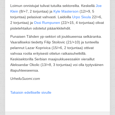
Loimun onnistujat tulivat tutuilta sektoreilta. Keskellä
Joe
Klein
(8/+7, 2 torjuntaa) ja
Kyle Masterson
(12/+9, 5
torjuntaa) pelasivat vahvasti. Laidoilla
Urpo Sivula
22/+6,
2 torjuntaa) ja
Ossi Rumpunen
(22/+15, 4 torjuntaa) olivat
pistetehtailun odotetut pääarkkitehdit.
Punaisen Tähden yp-sektori oli joukkueensa selkäranka.
Vaaralliseksi tiedetty Filip Stoilovic (21/+10) ja tunteella
pelannut Lazar Koprivica (15/+6, 2 torjuntaa) ottivat
vahvaa roolia erityisesti ottelun ratkaisuhetkillä.
Keskisektorilla Serbian maajoukkueessakin vieraillut
Aleksandar Okolic (13/+8, 3 torjuntaa) voi olla tyytyväinen
iltapuhteeseensa.
UrheiluSuomi.com
Takaisin edelliselle sivulle