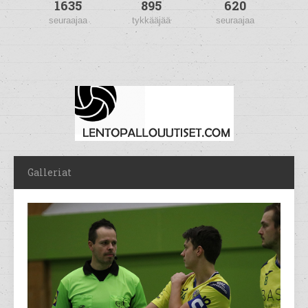
1635
895
620
seuraajaa
tykkääjää
seuraajaa
Galleriat