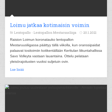
Loimu jatkaa kotimaisin voimin
Lentopallo -
Lentopallon Mestaruusliiga
20.1.2021
Raision Loimun koronatauko lentopallon
Mestaruusliigassa päättyy tällä viikolla, kun oranssipaidat
palaavat tositoimiin kotikentällään Kerttulan liikuntahallissa
Savo Volleyta vastaan lauantaina. Ottelu pelataan
yleisörajoitusten vuoksi suljetuin ovin.
Lue lisää