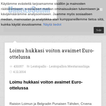
Käytämme evästeitä tarjoamamme sisällön ja mainosten
räätälöimiseen, sosiaalisen median ominaisuuksien tukemiseen ja
kävijämäärämme analysoimiseen. Jaamme myös sosiaalisen
median, mainosalan ja analytiikka-alan kumppaneillemme tietoa siitä,
kuinka käytät sivustoamme.
Näytä tiedot
Sulje
Loimu hukkasi voiton avaimet Euro-
ottelussa
431057
Lentopallo -
Lentopallon Mestaruusliiga
4.12.2014
Loimu hukkasi voiton avaimet Euro-
ottelussa
Raision Loimun ja Belgradin Punaisen Tähden, Crvena