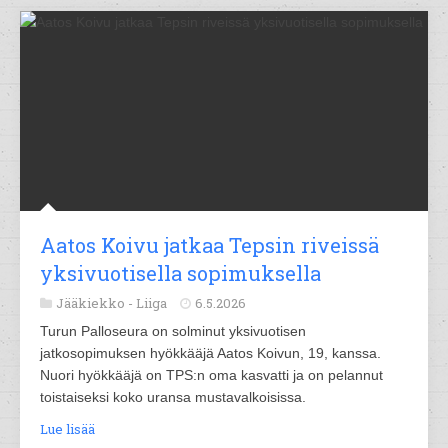
Aatos Koivu jatkaa Tepsin riveissä
yksivuotisella sopimuksella
Jääkiekko -
Liiga
6.5.2026
Turun Palloseura on solminut yksivuotisen
jatkosopimuksen hyökkääjä Aatos Koivun, 19, kanssa.
Nuori hyökkääjä on TPS:n oma kasvatti ja on pelannut
toistaiseksi koko uransa mustavalkoisissa.
Lue lisää