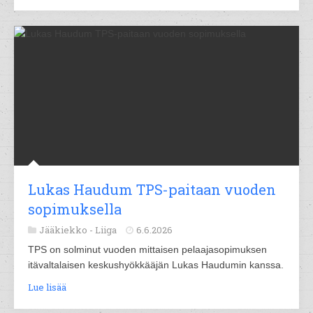
Lukas Haudum TPS-paitaan vuoden
sopimuksella
Jääkiekko -
Liiga
6.6.2026
TPS on solminut vuoden mittaisen pelaajasopimuksen
itävaltalaisen keskushyökkääjän Lukas Haudumin kanssa.
Lue lisää