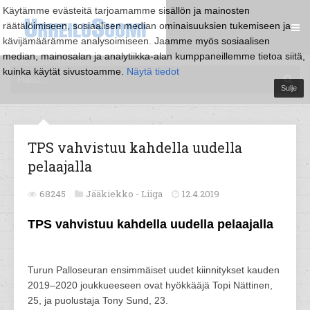
Käytämme evästeitä tarjoamamme sisällön ja mainosten
räätälöimiseen, sosiaalisen median ominaisuuksien tukemiseen ja
kävijämäärämme analysoimiseen. Jaamme myös sosiaalisen
median, mainosalan ja analytiikka-alan kumppaneillemme tietoa siitä,
kuinka käytät sivustoamme.
Näytä tiedot
Sulje
TPS vahvistuu kahdella uudella
pelaajalla
68245
Jääkiekko -
Liiga
12.4.2019
TPS vahvistuu kahdella uudella pelaajalla
Turun Palloseuran ensimmäiset uudet kiinnitykset kauden
2019–2020 joukkueeseen ovat hyökkääjä Topi Nättinen,
25, ja puolustaja Tony Sund, 23.