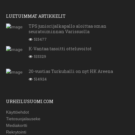
LUETUIMMAT ARTIKKELIT
TPS juniorijalkapallo aloittaa oman
seuratoiminnan Varissuolla
515477
K-Vantaa tasoitti otteluvoitot
515329
20-vuotias Turkuhalli on nyt HK Areena
514924
URHEILUSUOMI.COM
Käyttöehdot
Tietosuojalauseke
Mediakortti
Rekrytointi