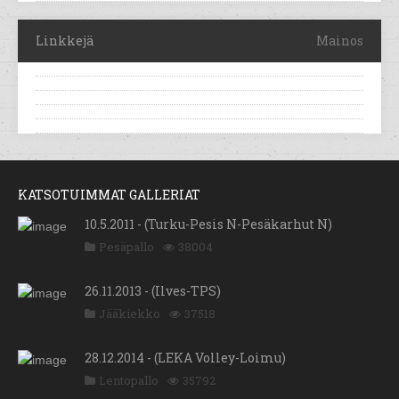
Linkkejä
Mainos
KATSOTUIMMAT GALLERIAT
10.5.2011 - (Turku-Pesis N-Pesäkarhut N)
Pesäpallo
38004
26.11.2013 - (Ilves-TPS)
Jääkiekko
37518
28.12.2014 - (LEKA Volley-Loimu)
Lentopallo
35792