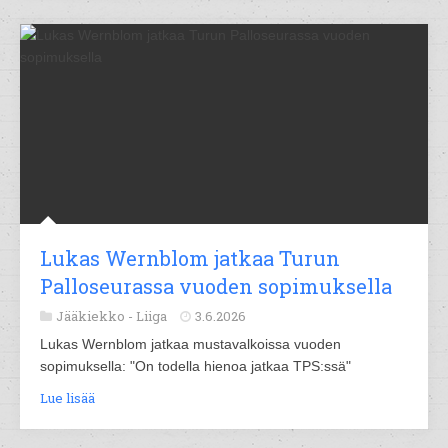
Lukas Wernblom jatkaa Turun
Palloseurassa vuoden sopimuksella
Jääkiekko -
Liiga
3.6.2026
Lukas Wernblom jatkaa mustavalkoissa vuoden
sopimuksella: "On todella hienoa jatkaa TPS:ssä"
Lue lisää