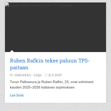
Ruben Rafkin tekee paluun TPS-
paitaan
Jääkiekko -
Liiga
21.5.2025
Turun Palloseura ja Ruben Rafkin, 23, ovat solmineet
kauden 2025–2026 kattavan sopimuksen.
Lue lisää