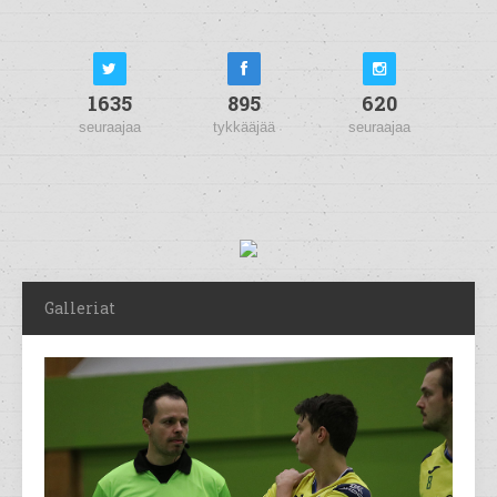
1635
895
620
seuraajaa
tykkääjää
seuraajaa
Galleriat