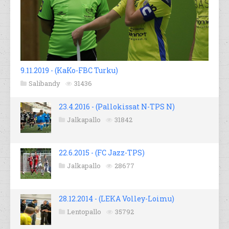
9.11.2019 - (KaKo-FBC Turku)
Salibandy
31436
23.4.2016 - (Pallokissat N-TPS N)
Jalkapallo
31842
22.6.2015 - (FC Jazz-TPS)
Jalkapallo
28677
28.12.2014 - (LEKA Volley-Loimu)
Lentopallo
35792