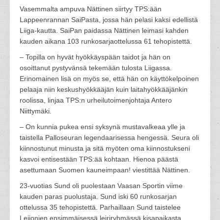
Vasemmalta ampuva Nättinen siirtyy TPS:ään
Lappeenrannan SaiPasta, jossa hän pelasi kaksi edellistä
Liiga-kautta. SaiPan paidassa Nättinen leimasi kahden
kauden aikana 103 runkosarjaottelussa 61 tehopistettä.
– Topilla on hyvät hyökkäyspään taidot ja hän on
osoittanut pystyvänsä tekemään tulosta Liigassa.
Erinomainen lisä on myös se, että hän on käyttökelpoinen
pelaaja niin keskushyökkääjän kuin laitahyökkääjänkin
roolissa, linjaa TPS:n urheilutoimenjohtaja Antero
Niittymäki.
– On kunnia pukea ensi syksynä mustavalkeaa ylle ja
taistella Palloseuran legendaarisessa hengessä. Seura oli
kiinnostunut minusta ja sitä myöten oma kiinnostukseni
kasvoi entisestään TPS:ää kohtaan. Hienoa päästä
asettumaan Suomen kauneimpaan! viestittää Nättinen.
23-vuotias Sund oli puolestaan Vaasan Sportin viime
kauden paras puolustaja. Sund iski 60 runkosarjan
ottelussa 35 tehopistettä. Parhaillaan Sund taistelee
Leijonien ensimmäisessä leiriryhmässä kisapaikasta