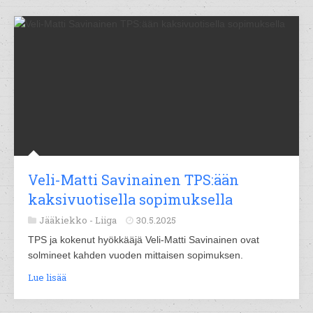
Veli-Matti Savinainen TPS:ään
kaksivuotisella sopimuksella
Jääkiekko -
Liiga
30.5.2025
TPS ja kokenut hyökkääjä Veli-Matti Savinainen ovat
solmineet kahden vuoden mittaisen sopimuksen.
Lue lisää