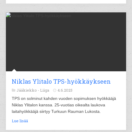
Niklas Ylitalo TPS-hyökkäykseen
Jääkiekko -
Liiga
4.6.2025
TPS on solminut kahden vuoden sopimuksen hyökkääjä
Niklas Ylitalon kanssa. 25-vuotias oikealta laukova
laitahyökkääjä siirtyy Turkuun Rauman Lukosta.
Lue lisää