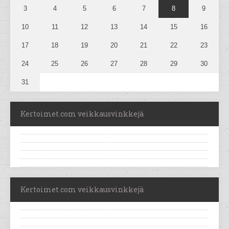
3
4
5
6
7
8
9
10
11
12
13
14
15
16
17
18
19
20
21
22
23
24
25
26
27
28
29
30
31
Kertoimet.com veikkausvinkkejä
Kertoimet.com veikkausvinkkejä