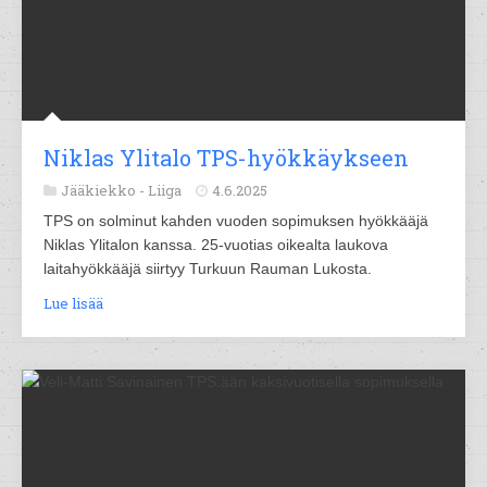
Niklas Ylitalo TPS-hyökkäykseen
Jääkiekko -
Liiga
4.6.2025
TPS on solminut kahden vuoden sopimuksen hyökkääjä
Niklas Ylitalon kanssa. 25-vuotias oikealta laukova
laitahyökkääjä siirtyy Turkuun Rauman Lukosta.
Lue lisää