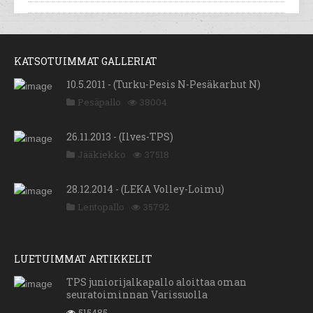
KATSOTUIMMAT GALLERIAT
10.5.2011 - (Turku-Pesis N-Pesäkarhut N)
Pesäpallo
38004
26.11.2013 - (Ilves-TPS)
Jääkiekko
37518
28.12.2014 - (LEKA Volley-Loimu)
Lentopallo
35792
LUETUIMMAT ARTIKKELIT
TPS juniorijalkapallo aloittaa oman
seuratoiminnan Varissuolla
515485