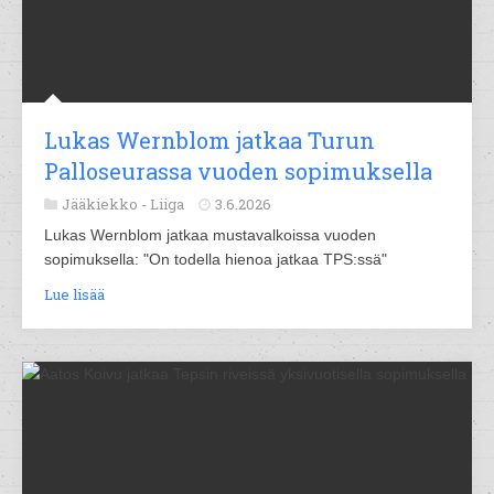
Lukas Wernblom jatkaa Turun
Palloseurassa vuoden sopimuksella
Jääkiekko -
Liiga
3.6.2026
Lukas Wernblom jatkaa mustavalkoissa vuoden
sopimuksella: "On todella hienoa jatkaa TPS:ssä"
Lue lisää