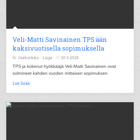
Veli-Matti Savinainen TPS:ään
kaksivuotisella sopimuksella
Jääkiekko -
Liiga
30.5.2025
TPS ja kokenut hyökkääjä Veli-Matti Savinainen ovat
solmineet kahden vuoden mittaisen sopimuksen.
Lue lisää