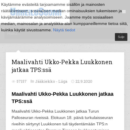
Käytämme evästeitä tarjoamamme sisällön ja mainosten
räätälöimiseen, sosiaalisen median ominaisuuksien tukemiseen ja
kävijämäärämme analysoimiseen. Jaamme myös sosiaalisen
median, mainosalan ja analytiikka-alan kumppaneillemme tietoa siitä,
kuinka käytät sivustoamme.
Näytä tiedot
Sulje
Maalivahti Ukko-Pekka Luukkonen
jatkaa TPS:ssä
57157
Jääkiekko -
Liiga
22.9.2020
Maalivahti Ukko-Pekka Luukkonen jatkaa
TPS:ssä
Maalivahti Ukko-Pekka Luukkonen jatkaa Turun
Palloseuran riveissä. Elokuun 18. päivä turkulaisseuran
riveihin siirtynyt Luukkonen tuli täydentämään TPS:n