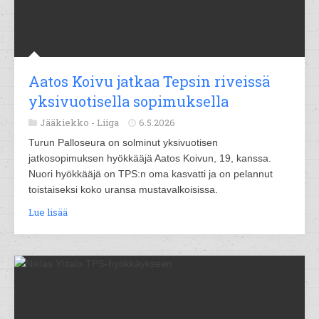
Aatos Koivu jatkaa Tepsin riveissä
yksivuotisella sopimuksella
Jääkiekko -
Liiga
6.5.2026
Turun Palloseura on solminut yksivuotisen
jatkosopimuksen hyökkääjä Aatos Koivun, 19, kanssa.
Nuori hyökkääjä on TPS:n oma kasvatti ja on pelannut
toistaiseksi koko uransa mustavalkoisissa.
Lue lisää