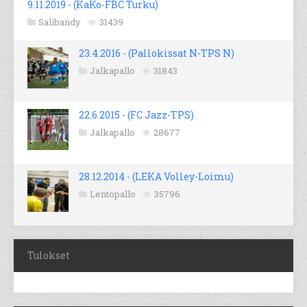
9.11.2019 - (KaKo-FBC Turku)
Salibandy
31439
23.4.2016 - (Pallokissat N-TPS N)
Jalkapallo
31843
22.6.2015 - (FC Jazz-TPS)
Jalkapallo
28677
28.12.2014 - (LEKA Volley-Loimu)
Lentopallo
35796
Tulokset