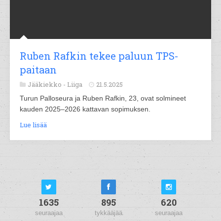
Ruben Rafkin tekee paluun TPS-
paitaan
Jääkiekko -
Liiga
21.5.2025
Turun Palloseura ja Ruben Rafkin, 23, ovat solmineet
kauden 2025–2026 kattavan sopimuksen.
Lue lisää
1635
895
620
seuraajaa
tykkääjää
seuraajaa