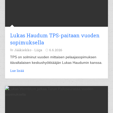
Lukas Haudum TPS-paitaan vuoden
sopimuksella
Jääkiekko -
Liiga
6.6.2026
TPS on solminut vuoden mittaisen pelaajasopimuksen
itävaltalaisen keskushyökkääjän Lukas Haudumin kanssa.
Lue lisää