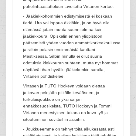
puhelinhaastatteluun tavoitettu Virtanen kertoo.
- Jääkiekkohommien edistymisestä ei koskaan
tiedä. Ura voi loppua äkkiäkin, ja on hyvä olla
elämässä jotain muuta suunnitelmaa kuin
jääkiekkoura. Opiskelin ennen yliopistoon
pääsemistä yhden vuoden ammattikorkeakoulussa
ja silloin pelasin ensimmäistä kauttani
Mestiksessä. Silloin minulla ei ollut suuria
odotuksia kiekkouran suhteen, mutta nyt hommat
näyttävät ihan hyvälle jääkiekonkin saralla,
Virtanen pohdiskelee.
Virtasen ja TUTO Hockeyn voidaan olettaa
jatkavan pelejään pitkälle kevääseen, ja
turkulaisjoukkue on yksi sarjan
ennakkosuosikeista. TUTO Hockeyn ja Tommi
Virtasen menestyksen takana on kova työ ja
sitoutuminen sovittuihin asioihin.
- Joukkueemme on tehnyt töitä alkukesästä asti
pitkäjänteisesti, ja kaiken kaikkiaan töitä tehdään