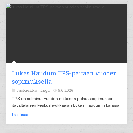
Lukas Haudum TPS-paitaan vuoden
sopimuksella
Jääkiekko -
Liiga
6.6.2026
TPS on solminut vuoden mittaisen pelaajasopimuksen
itävaltalaisen keskushyökkääjän Lukas Haudumin kanssa.
Lue lisää