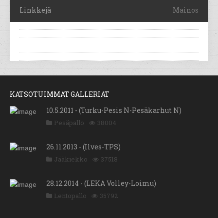
Linkkejä
Mainos
KATSOTUIMMAT GALLERIAT
10.5.2011 - (Turku-Pesis N-Pesäkarhut N)
Pesäpallo
38004
26.11.2013 - (Ilves-TPS)
Jääkiekko
37518
28.12.2014 - (LEKA Volley-Loimu)
Lentopallo
35792