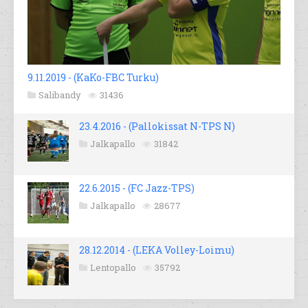
9.11.2019 - (KaKo-FBC Turku)
Salibandy
31436
23.4.2016 - (Pallokissat N-TPS N)
Jalkapallo
31842
22.6.2015 - (FC Jazz-TPS)
Jalkapallo
28677
28.12.2014 - (LEKA Volley-Loimu)
Lentopallo
35792