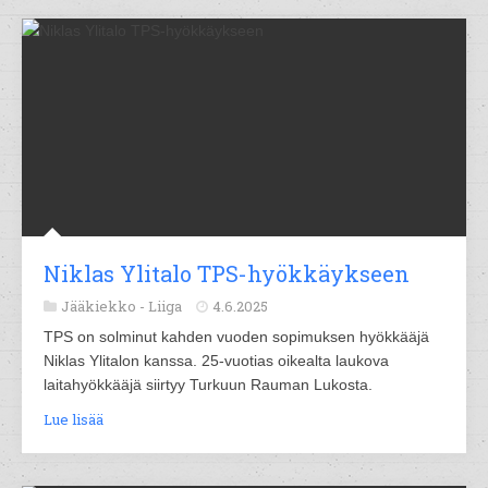
Niklas Ylitalo TPS-hyökkäykseen
Jääkiekko -
Liiga
4.6.2025
TPS on solminut kahden vuoden sopimuksen hyökkääjä
Niklas Ylitalon kanssa. 25-vuotias oikealta laukova
laitahyökkääjä siirtyy Turkuun Rauman Lukosta.
Lue lisää