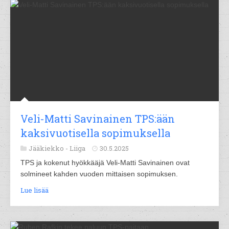
Veli-Matti Savinainen TPS:ään
kaksivuotisella sopimuksella
Jääkiekko -
Liiga
30.5.2025
TPS ja kokenut hyökkääjä Veli-Matti Savinainen ovat
solmineet kahden vuoden mittaisen sopimuksen.
Lue lisää