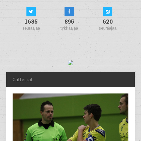
1635
895
620
seuraajaa
tykkääjää
seuraajaa
Galleriat