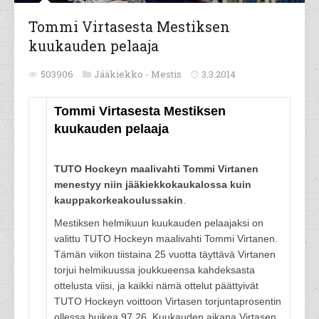
Tommi Virtasesta Mestiksen
kuukauden pelaaja
503906
Jääkiekko -
Mestis
3.3.2014
Tommi Virtasesta Mestiksen
kuukauden pelaaja
TUTO Hockeyn maalivahti Tommi Virtanen
menestyy niin jääkiekkokaukalossa kuin
kauppakorkeakoulussakin
.
Mestiksen helmikuun kuukauden pelaajaksi on
valittu TUTO Hockeyn maalivahti Tommi Virtanen.
Tämän viikon tiistaina 25 vuotta täyttävä Virtanen
torjui helmikuussa joukkueensa kahdeksasta
ottelusta viisi, ja kaikki nämä ottelut päättyivät
TUTO Hockeyn voittoon Virtasen torjuntaprosentin
ollessa huikea 97.26. Kuukauden aikana Virtasen