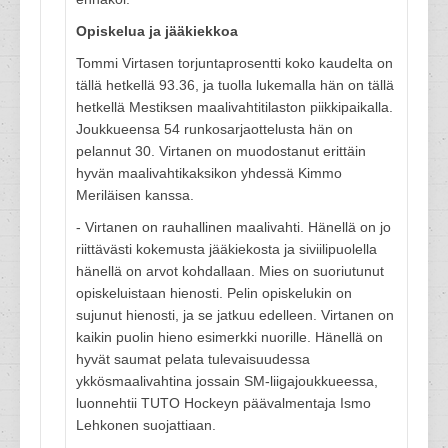
Opiskelua ja jääkiekkoa
Tommi Virtasen torjuntaprosentti koko kaudelta on
tällä hetkellä 93.36, ja tuolla lukemalla hän on tällä
hetkellä Mestiksen maalivahtitilaston piikkipaikalla.
Joukkueensa 54 runkosarjaottelusta hän on
pelannut 30. Virtanen on muodostanut erittäin
hyvän maalivahtikaksikon yhdessä Kimmo
Meriläisen kanssa.
- Virtanen on rauhallinen maalivahti. Hänellä on jo
riittävästi kokemusta jääkiekosta ja siviilipuolella
hänellä on arvot kohdallaan. Mies on suoriutunut
opiskeluistaan hienosti. Pelin opiskelukin on
sujunut hienosti, ja se jatkuu edelleen. Virtanen on
kaikin puolin hieno esimerkki nuorille. Hänellä on
hyvät saumat pelata tulevaisuudessa
ykkösmaalivahtina jossain SM-liigajoukkueessa,
luonnehtii TUTO Hockeyn päävalmentaja Ismo
Lehkonen suojattiaan.