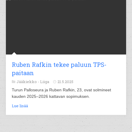
Ruben Rafkin tekee paluun TPS-
paitaan
Jääkiekko -
Liiga
21.5.2025
Turun Palloseura ja Ruben Rafkin, 23, ovat solmineet
kauden 2025–2026 kattavan sopimuksen.
Lue lisää