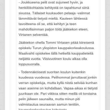
- Joukkueena pelit ovat sujuneet hyvin, ja
henkilökohtaista kehitystä on tapahtunut siinä
sivussa. Tällaiset kuukauden pelaaja -valinnat
lämmittävät tietysti mieltä. Kauteen lähtiessä
tavoitteena oli se, että kehityn ja teen
mahdollisimman paljon töitä jääkiekon eteen,
Virtanen selventää.
Jääkiekon ohella Tommi Virtasen pitää kiireisenä
opiskelu Turun yliopiston kauppakorkeakoulussa.
Maalivahti opiskelee tällä hetkellä kauppatieteitä
neljättä vuotta. Viisivuotinen koulu alkaa olla
loppusuoralla.
- Todennäköisesti suoritan koulun kuitenkin
kuudessa vuodessa. Pelihommat jarruttavat jonkin
verran opiskeluja, mutta kyllä niistä selviää kunhan
vaan asenne on kohdallaan. Vapaa-aikaa ei tietysti
juurikaan ole. Pari viikkoa sitten meillä oli torstaina
pelin jälkeen saunailta, mutta minun piti
valmistautua seuraavan aamun tenttiin,
kauppakorkeakoulun kahviosta