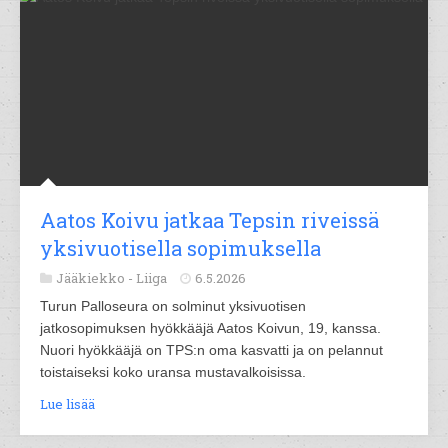
Aatos Koivu jatkaa Tepsin riveissä
yksivuotisella sopimuksella
Jääkiekko -
Liiga
6.5.2026
Turun Palloseura on solminut yksivuotisen
jatkosopimuksen hyökkääjä Aatos Koivun, 19, kanssa.
Nuori hyökkääjä on TPS:n oma kasvatti ja on pelannut
toistaiseksi koko uransa mustavalkoisissa.
Lue lisää