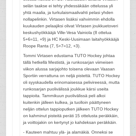
selän taakse ei tehty yhdessäkään ottelussa yli
yhtä maalia, ja turkulaismaalivahti pelasi yhden
nollapelinkin. Virtasen lisäksi vahvimmin ehdolla
kuukauden pelaajiksi olivat Virtasen joukkuetoveri
keskushyökkääjä Ville-Vesa Vainiola (8 ottelua
5+6=11, +9) ja HC Keski-Uusimaan laitahyökkääjä
Roope Ranta (7, 5+7=12, +3).
Tommi Virtasen edustama TUTO Hockey johtaa
tällä hetkellä Mestistä, ja runkosarjan viimeisen
viikon alussa sarjajohto toisena olevaan Vaasan
Sportiin verrattuna on neljä pistettä. TUTO Hockey
oli syyskaudella erinomaisessa pelivireessä, mutta
runkosarjan puolivälissä joukkue kärsi useita
tappioita. Tammikuun puolivälissä peli alkoi
kuitenkin jälleen kulkea, ja tuolloin päättyneen
neljän ottelun tappioputken jälkeen TUTO Hockey
on kahminut pisteitä peräti 15 ottelusta peräkkäin,
ja voittojakin on kertynyt jo kahdeksan peräkkäin.
- Kauteen mahtuu ylä- ja alamäkiä. Onneksi se