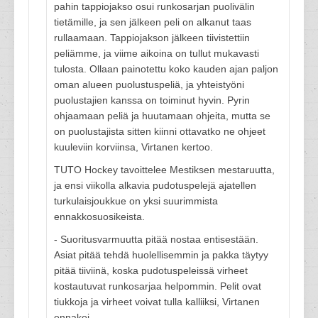
pahin tappiojakso osui runkosarjan puolivälin
tietämille, ja sen jälkeen peli on alkanut taas
rullaamaan. Tappiojakson jälkeen tiivistettiin
peliämme, ja viime aikoina on tullut mukavasti
tulosta. Ollaan painotettu koko kauden ajan paljon
oman alueen puolustuspeliä, ja yhteistyöni
puolustajien kanssa on toiminut hyvin. Pyrin
ohjaamaan peliä ja huutamaan ohjeita, mutta se
on puolustajista sitten kiinni ottavatko ne ohjeet
kuuleviin korviinsa, Virtanen kertoo.
TUTO Hockey tavoittelee Mestiksen mestaruutta,
ja ensi viikolla alkavia pudotuspelejä ajatellen
turkulaisjoukkue on yksi suurimmista
ennakkosuosikeista.
- Suoritusvarmuutta pitää nostaa entisestään.
Asiat pitää tehdä huolellisemmin ja pakka täytyy
pitää tiiviinä, koska pudotuspeleissä virheet
kostautuvat runkosarjaa helpommin. Pelit ovat
tiukkoja ja virheet voivat tulla kalliiksi, Virtanen
ennakoi.