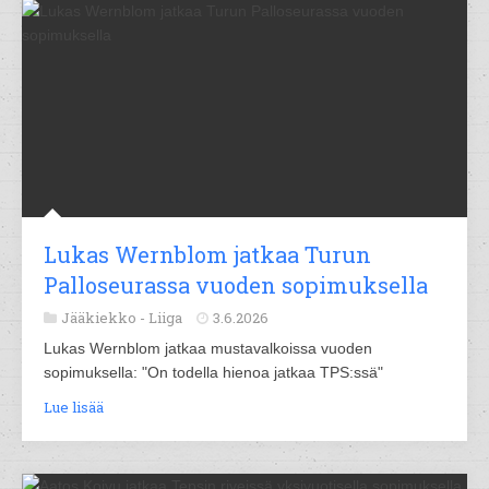
Lukas Wernblom jatkaa Turun
Palloseurassa vuoden sopimuksella
Jääkiekko -
Liiga
3.6.2026
Lukas Wernblom jatkaa mustavalkoissa vuoden
sopimuksella: "On todella hienoa jatkaa TPS:ssä"
Lue lisää