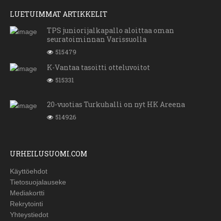
LUETUIMMAT ARTIKKELIT
TPS juniorijalkapallo aloittaa oman
seuratoiminnan Varissuolla
515479
K-Vantaa tasoitti otteluvoitot
515331
20-vuotias Turkuhalli on nyt HK Areena
514926
URHEILUSUOMI.COM
Käyttöehdot
Tietosuojalauseke
Mediakortti
Rekrytointi
Yhteystiedot