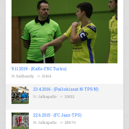
9.11.2019 - (KaKo-FBC Turku)
Salibandy
31414
23.4.2016 - (Pallokissat N-TPS N)
Jalkapallo
31832
22.6.2015 - (FC Jazz-TPS)
Jalkapallo
28670