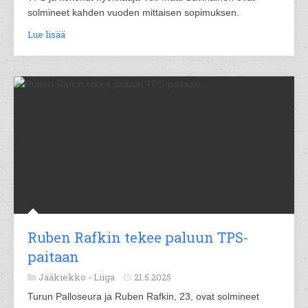
solmineet kahden vuoden mittaisen sopimuksen.
Lue lisää
Ruben Rafkin tekee paluun TPS-
paitaan
Jääkiekko -
Liiga
21.5.2025
Turun Palloseura ja Ruben Rafkin, 23, ovat solmineet