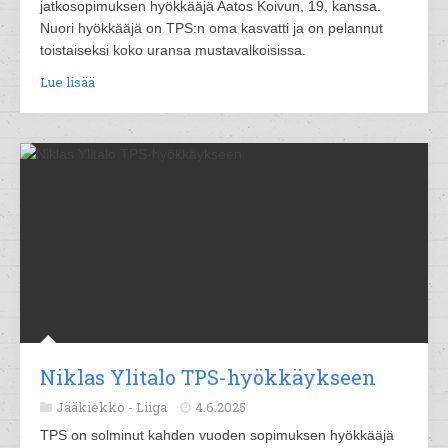
jatkosopimuksen hyökkääjä Aatos Koivun, 19, kanssa.
Nuori hyökkääjä on TPS:n oma kasvatti ja on pelannut
toistaiseksi koko uransa mustavalkoisissa.
Lue lisää
Niklas Ylitalo TPS-hyökkäykseen
Jääkiekko -
Liiga
4.6.2025
TPS on solminut kahden vuoden sopimuksen hyökkääjä