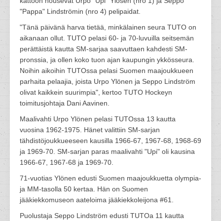
kattoon nousevat Urpo "Upi" Ylösen (nro 1) ja Seppo
"Pappa" Lindströmin (nro 4) pelipaidat.
"Tänä päivänä harva tietää, minkälainen seura TUTO on
aikanaan ollut. TUTO pelasi 60- ja 70-luvuilla seitsemän
perättäistä kautta SM-sarjaa saavuttaen kahdesti SM-
pronssia, ja ollen koko tuon ajan kaupungin ykkösseura.
Noihin aikoihin TUTOssa pelasi Suomen maajoukkueen
parhaita pelaajia, joista Urpo Ylönen ja Seppo Lindström
olivat kaikkein suurimpia", kertoo TUTO Hockeyn
toimitusjohtaja Dani Aavinen.
Maalivahti Urpo Ylönen pelasi TUTOssa 13 kautta
vuosina 1962-1975. Hänet valittiin SM-sarjan
tähdistöjoukkueeseen kausilla 1966-67, 1967-68, 1968-69
ja 1969-70. SM-sarjan paras maalivahti "Upi" oli kausina
1966-67, 1967-68 ja 1969-70.
71-vuotias Ylönen edusti Suomen maajoukkuetta olympia-
ja MM-tasolla 50 kertaa. Hän on Suomen
jääkiekkomuseon aateloima jääkiekkoleijona #61.
Puolustaja Seppo Lindström edusti TUTOa 11 kautta