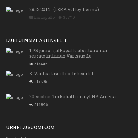
28.12.2014 - (LEKA Volley-Loimu)
Lentopallo
35779
LUETUIMMAT ARTIKKELIT
TPS juniorijalkapallo aloittaa oman
seuratoiminnan Varissuolla
515446
K-Vantaa tasoitti otteluvoitot
515295
20-vuotias Turkuhalli on nyt HK Areena
514896
URHEILUSUOMI.COM