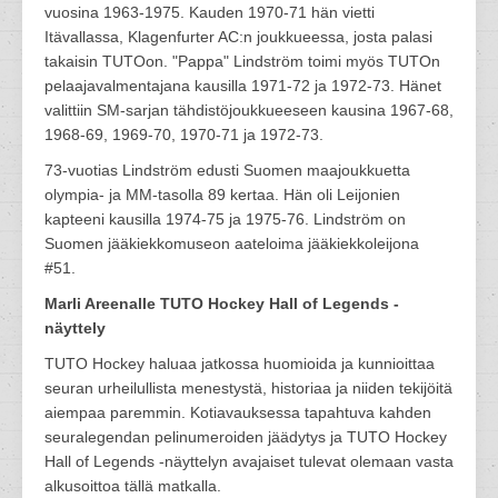
vuosina 1963-1975. Kauden 1970-71 hän vietti
Itävallassa, Klagenfurter AC:n joukkueessa, josta palasi
takaisin TUTOon. "Pappa" Lindström toimi myös TUTOn
pelaajavalmentajana kausilla 1971-72 ja 1972-73. Hänet
valittiin SM-sarjan tähdistöjoukkueeseen kausina 1967-68,
1968-69, 1969-70, 1970-71 ja 1972-73.
73-vuotias Lindström edusti Suomen maajoukkuetta
olympia- ja MM-tasolla 89 kertaa. Hän oli Leijonien
kapteeni kausilla 1974-75 ja 1975-76. Lindström on
Suomen jääkiekkomuseon aateloima jääkiekkoleijona
#51.
Marli Areenalle TUTO Hockey Hall of Legends -
näyttely
TUTO Hockey haluaa jatkossa huomioida ja kunnioittaa
seuran urheilullista menestystä, historiaa ja niiden tekijöitä
aiempaa paremmin. Kotiavauksessa tapahtuva kahden
seuralegendan pelinumeroiden jäädytys ja TUTO Hockey
Hall of Legends -näyttelyn avajaiset tulevat olemaan vasta
alkusoittoa tällä matkalla.