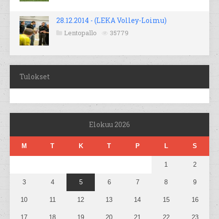
28.12.2014 - (LEKA Volley-Loimu)
Lentopallo
35779
Tulokset
Elokuu 2026
M
T
K
T
P
L
S
1
2
3
4
5
6
7
8
9
10
11
12
13
14
15
16
17
18
19
20
21
22
23