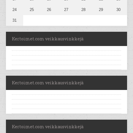
24
25
26
27
28
29
30
31
Kertoimet.com veikkausvinkkejä
Kertoimet.com veikkausvinkkejä
Kertoimet.com veikkausvinkkejä