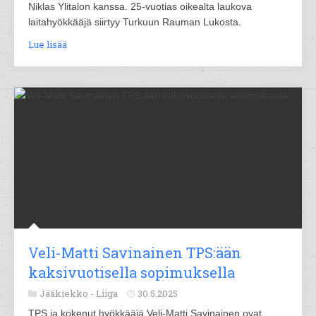
Niklas Ylitalon kanssa. 25-vuotias oikealta laukova
laitahyökkääjä siirtyy Turkuun Rauman Lukosta.
Lue lisää
Veli-Matti Savinainen TPS:ään
kaksivuotisella sopimuksella
Jääkiekko -
Liiga
30.5.2025
TPS ja kokenut hyökkääjä Veli-Matti Savinainen ovat