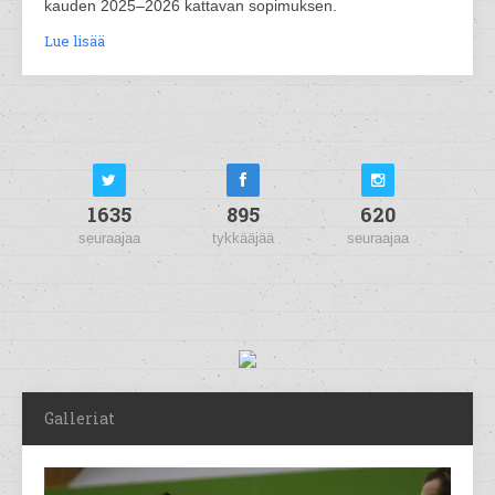
kauden 2025–2026 kattavan sopimuksen.
Lue lisää
1635
895
620
seuraajaa
tykkääjää
seuraajaa
Galleriat