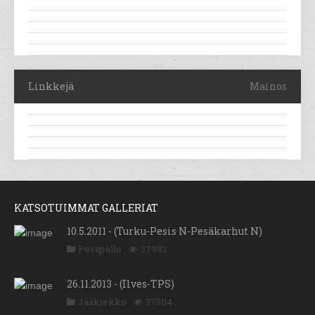
Linkkejä
Mainos
KATSOTUIMMAT GALLERIAT
10.5.2011 - (Turku-Pesis N-Pesäkarhut N)
Pesäpallo
37983
26.11.2013 - (Ilves-TPS)
Jääkiekko
37504