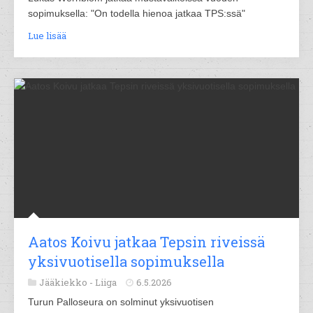
sopimuksella: "On todella hienoa jatkaa TPS:ssä"
Lue lisää
Aatos Koivu jatkaa Tepsin riveissä
yksivuotisella sopimuksella
Jääkiekko -
Liiga
6.5.2026
Turun Palloseura on solminut yksivuotisen