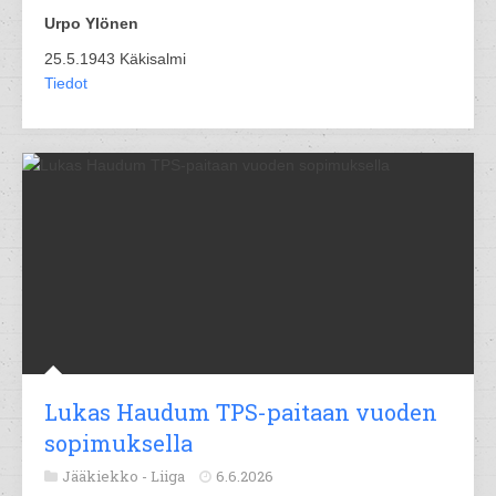
Urpo Ylönen
25.5.1943 Käkisalmi
Tiedot
Lukas Haudum TPS-paitaan vuoden
sopimuksella
Jääkiekko -
Liiga
6.6.2026