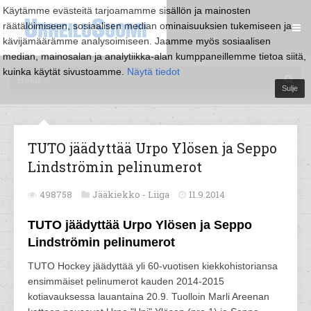
Käytämme evästeitä tarjoamamme sisällön ja mainosten
räätälöimiseen, sosiaalisen median ominaisuuksien tukemiseen ja
kävijämäärämme analysoimiseen. Jaamme myös sosiaalisen
median, mainosalan ja analytiikka-alan kumppaneillemme tietoa siitä,
kuinka käytät sivustoamme.
Näytä tiedot
Sulje
TUTO jäädyttää Urpo Ylösen ja Seppo
Lindströmin pelinumerot
498758
Jääkiekko -
Liiga
11.9.2014
TUTO jäädyttää Urpo Ylösen ja Seppo
Lindströmin pelinumerot
TUTO Hockey jäädyttää yli 60-vuotisen kiekkohistoriansa
ensimmäiset pelinumerot kauden 2014-2015
kotiavauksessa lauantaina 20.9. Tuolloin Marli Areenan