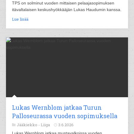
TPS on solminut vuoden mittaisen pelaajasopimuksen
itävaltalaisen keskushyökkääjän Lukas Haudumin kanssa.
Lue lisää
Lukas Wernblom jatkaa Turun
Palloseurassa vuoden sopimuksella
Jääkiekko -
Liiga
3.6.2026
Lukas Wernblom jatkaa mustavalkoissa vuoden