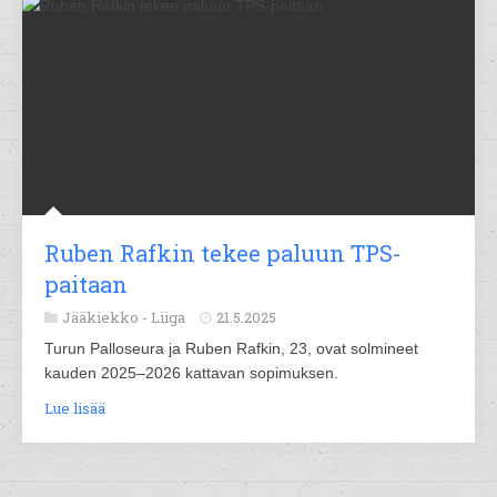
Ruben Rafkin tekee paluun TPS-
paitaan
Jääkiekko -
Liiga
21.5.2025
Turun Palloseura ja Ruben Rafkin, 23, ovat solmineet
kauden 2025–2026 kattavan sopimuksen.
Lue lisää