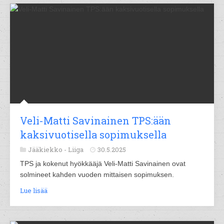
Veli-Matti Savinainen TPS:ään
kaksivuotisella sopimuksella
Jääkiekko -
Liiga
30.5.2025
TPS ja kokenut hyökkääjä Veli-Matti Savinainen ovat
solmineet kahden vuoden mittaisen sopimuksen.
Lue lisää