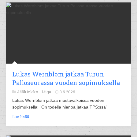
Lukas Wernblom jatkaa Turun
Palloseurassa vuoden sopimuksella
Jääkiekko -
Liiga
3.6.2026
Lukas Wernblom jatkaa mustavalkoissa vuoden
sopimuksella: "On todella hienoa jatkaa TPS:ssä"
Lue lisää