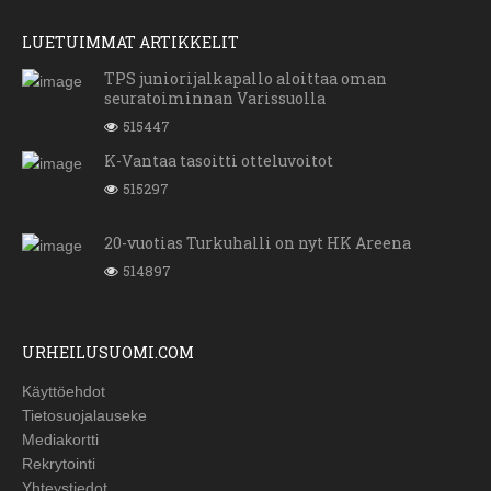
LUETUIMMAT ARTIKKELIT
TPS juniorijalkapallo aloittaa oman
seuratoiminnan Varissuolla
515447
K-Vantaa tasoitti otteluvoitot
515297
20-vuotias Turkuhalli on nyt HK Areena
514897
URHEILUSUOMI.COM
Käyttöehdot
Tietosuojalauseke
Mediakortti
Rekrytointi
Yhteystiedot