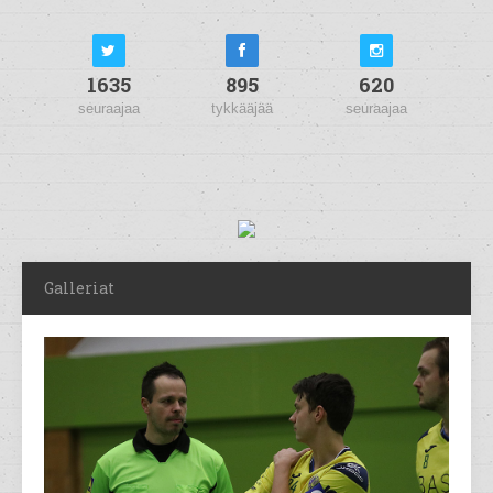
1635
895
620
seuraajaa
tykkääjää
seuraajaa
Galleriat