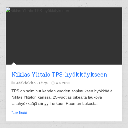
Niklas Ylitalo TPS-hyökkäykseen
Jääkiekko -
Liiga
4.6.2025
TPS on solminut kahden vuoden sopimuksen hyökkääjä
Niklas Ylitalon kanssa. 25-vuotias oikealta laukova
laitahyökkääjä siirtyy Turkuun Rauman Lukosta.
Lue lisää