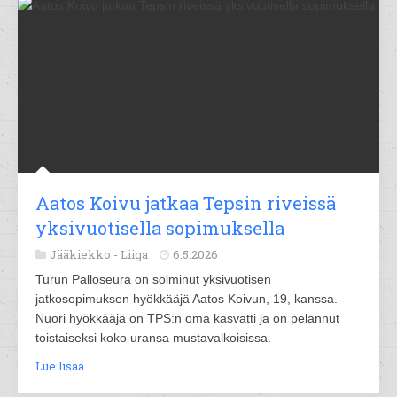
Aatos Koivu jatkaa Tepsin riveissä
yksivuotisella sopimuksella
Jääkiekko -
Liiga
6.5.2026
Turun Palloseura on solminut yksivuotisen
jatkosopimuksen hyökkääjä Aatos Koivun, 19, kanssa.
Nuori hyökkääjä on TPS:n oma kasvatti ja on pelannut
toistaiseksi koko uransa mustavalkoisissa.
Lue lisää