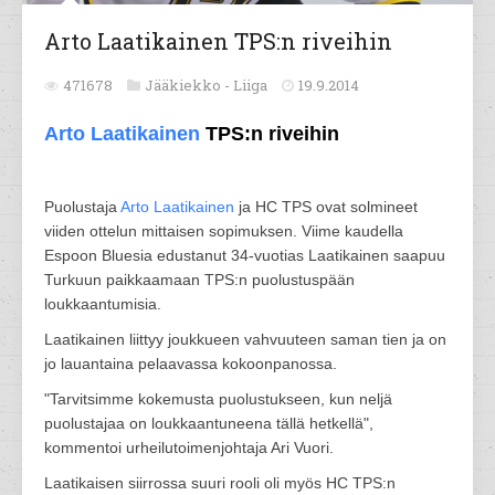
Arto Laatikainen TPS:n riveihin
471678
Jääkiekko -
Liiga
19.9.2014
Arto Laatikainen
TPS:n riveihin
Puolustaja
Arto Laatikainen
ja HC TPS ovat solmineet
viiden ottelun mittaisen sopimuksen. Viime kaudella
Espoon Bluesia edustanut 34-vuotias Laatikainen saapuu
Turkuun paikkaamaan TPS:n puolustuspään
loukkaantumisia.
Laatikainen liittyy joukkueen vahvuuteen saman tien ja on
jo lauantaina pelaavassa kokoonpanossa.
"Tarvitsimme kokemusta puolustukseen, kun neljä
puolustajaa on loukkaantuneena tällä hetkellä",
kommentoi urheilutoimenjohtaja Ari Vuori.
Laatikaisen siirrossa suuri rooli oli myös HC TPS:n