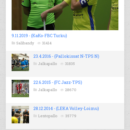
9.11.2019 - (KaKo-FBC Turku)
Salibandy
31414
23.4.2016 - (Pallokissat N-TPS N)
Jalkapallo
31835
22.6.2015 - (FC Jazz-TPS)
Jalkapallo
28670
28.12.2014 - (LEKA Volley-Loimu)
Lentopallo
35779