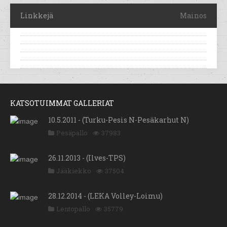
Linkkejä
Mainos
KATSOTUIMMAT GALLERIAT
10.5.2011 - (Turku-Pesis N-Pesäkarhut N)
Pesäpallo
37983
26.11.2013 - (Ilves-TPS)
Jääkiekko
37504
28.12.2014 - (LEKA Volley-Loimu)
Lentopallo
35779