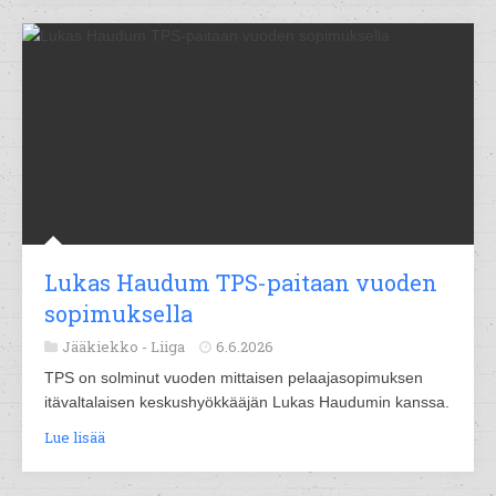
Lukas Haudum TPS-paitaan vuoden
sopimuksella
Jääkiekko -
Liiga
6.6.2026
TPS on solminut vuoden mittaisen pelaajasopimuksen
itävaltalaisen keskushyökkääjän Lukas Haudumin kanssa.
Lue lisää