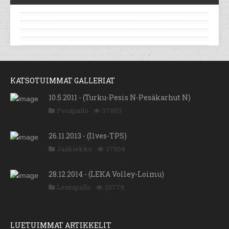
KATSOTUIMMAT GALLERIAT
10.5.2011 - (Turku-Pesis N-Pesäkarhut N)
Pesäpallo
37983
26.11.2013 - (Ilves-TPS)
Jääkiekko
37504
28.12.2014 - (LEKA Volley-Loimu)
Lentopallo
35779
LUETUIMMAT ARTIKKELIT