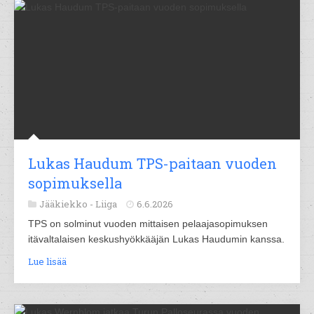
Lukas Haudum TPS-paitaan vuoden
sopimuksella
Jääkiekko -
Liiga
6.6.2026
TPS on solminut vuoden mittaisen pelaajasopimuksen
itävaltalaisen keskushyökkääjän Lukas Haudumin kanssa.
Lue lisää