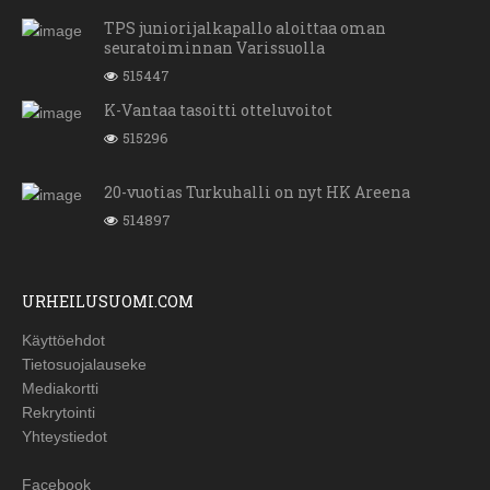
TPS juniorijalkapallo aloittaa oman
seuratoiminnan Varissuolla
515447
K-Vantaa tasoitti otteluvoitot
515296
20-vuotias Turkuhalli on nyt HK Areena
514897
URHEILUSUOMI.COM
Käyttöehdot
Tietosuojalauseke
Mediakortti
Rekrytointi
Yhteystiedot
Facebook