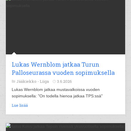
Lukas Wernblom jatkaa Turun
Palloseurassa vuoden sopimuksella
Jääkiekko -
Liiga
3.6.2026
Lukas Wernblom jatkaa mustavalkoissa vuoden
sopimuksella: "On todella hienoa jatkaa TPS:ssä"
Lue lisää