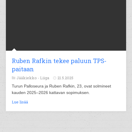
Ruben Rafkin tekee paluun TPS-
paitaan
Jääkiekko -
Liiga
21.5.2025
Turun Palloseura ja Ruben Rafkin, 23, ovat solmineet
kauden 2025–2026 kattavan sopimuksen.
Lue lisää