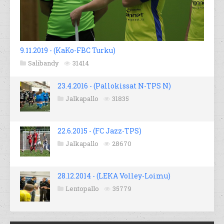
9.11.2019 - (KaKo-FBC Turku)
Salibandy
31414
23.4.2016 - (Pallokissat N-TPS N)
Jalkapallo
31835
22.6.2015 - (FC Jazz-TPS)
Jalkapallo
28670
28.12.2014 - (LEKA Volley-Loimu)
Lentopallo
35779