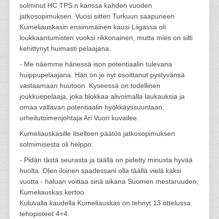
solminut HC TPS:n kanssa kahden vuoden
jatkosopimuksen. Vuosi sitten Turkuun saapuneen
Kumeliauskasin ensimmäinen kausi Liigassa oli
loukkaantumisten vuoksi rikkonainen, mutta mies on silti
kehittynyt huimasti pelaajana.
- Me näemme hänessä ison potentiaalin tulevana
huippupelaajana. Hän on jo nyt osoittanut pystyvänsä
vastaamaan huutoon. Kyseessä on todellinen
joukkuepelaaja, joka blokkaa alivoimalla laukauksia ja
omaa valtavan potentiaalin hyökkäyssuuntaan,
urheilutoimenjohtaja Ari Vuori kuvailee.
Kumeliauskasille itselleen päätös jatkosopimuksen
solmimisesta oli helppo:
- Pidän tästä seurasta ja täällä on pidetty minusta hyvää
huolta. Olen iloinen saadessani olla täällä vielä kaksi
vuotta - haluan voittaa sinä aikana Suomen mestaruuden,
Kumeliauskas kertoo.
Kuluvalla kaudella Kumeliauskas on tehnyt 13 ottelussa
tehopisteet 4+4.