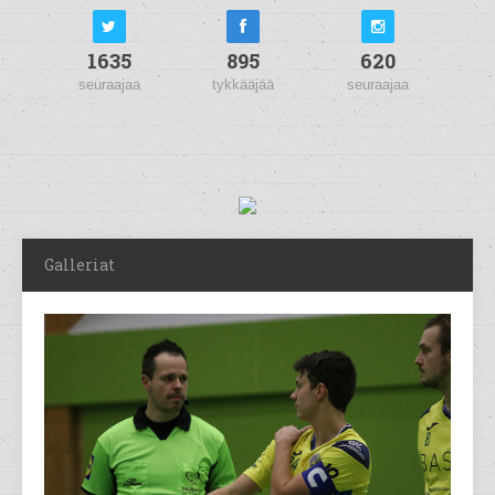
1635
895
620
seuraajaa
tykkääjää
seuraajaa
Galleriat