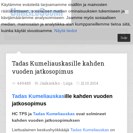
Käytämme evästeitä tarjoamamme sisällön ja mainosten
räätälöimiseen, sosiaalisen median ominaisuuksien tukemiseen ja
kävijämäärämme analysoimiseen. Jaamme myös sosiaalisen
median, mainosalan ja analytiikka-alan kumppaneillemme tietoa siitä,
kuinka käytät sivustoamme.
Näytä tiedot
Sulje
Tadas Kumeliauskasille kahden
vuoden jatkosopimus
449485
Jääkiekko -
Liiga
21.10.2014
Tadas Kumeliauskas
ille kahden vuoden
jatkosopimus
HC TPS ja
Tadas Kumeliauskas
ovat solmineet
kahden vuoden jatkosopimuksen
Liettualainen keskushyökkääjä
Tadas Kumeliauskas
on