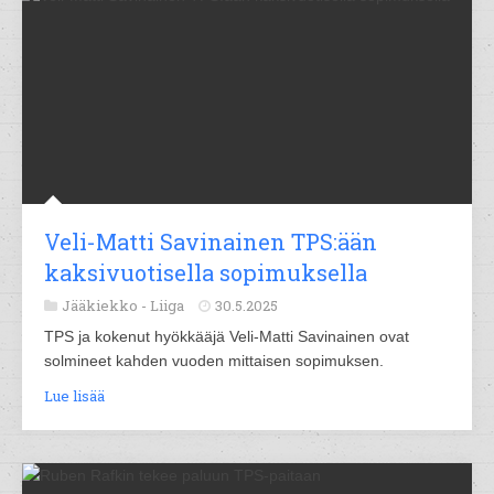
Veli-Matti Savinainen TPS:ään
kaksivuotisella sopimuksella
Jääkiekko -
Liiga
30.5.2025
TPS ja kokenut hyökkääjä Veli-Matti Savinainen ovat
solmineet kahden vuoden mittaisen sopimuksen.
Lue lisää