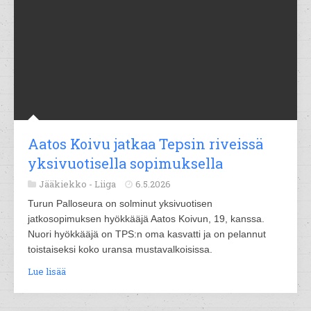
Aatos Koivu jatkaa Tepsin riveissä
yksivuotisella sopimuksella
Jääkiekko -
Liiga
6.5.2026
Turun Palloseura on solminut yksivuotisen
jatkosopimuksen hyökkääjä Aatos Koivun, 19, kanssa.
Nuori hyökkääjä on TPS:n oma kasvatti ja on pelannut
toistaiseksi koko uransa mustavalkoisissa.
Lue lisää