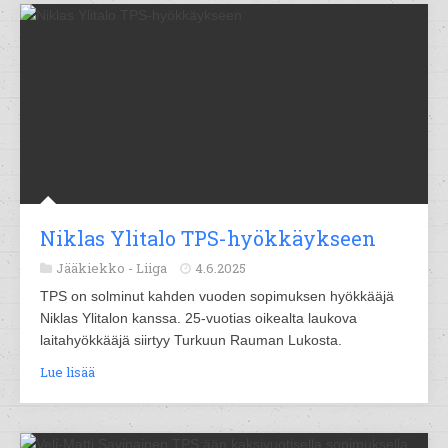
Niklas Ylitalo TPS-hyökkäykseen
Jääkiekko -
Liiga
4.6.2025
TPS on solminut kahden vuoden sopimuksen hyökkääjä
Niklas Ylitalon kanssa. 25-vuotias oikealta laukova
laitahyökkääjä siirtyy Turkuun Rauman Lukosta.
Lue lisää