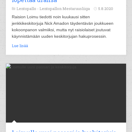
Lentopallo -
Lentopallon Mestaruusliiga
5.8.2020
Raision Loimu tiedotti noin kuukausi sitten
jenkkikeskitorjuja Nick Amadon täydentävän joukkueen
kokoonpanon valmiiksi, mutta nyt raisiolaiset joutuvat
käynnistämään uuden keskitorjujan hakuprosessin.
Lue lisää