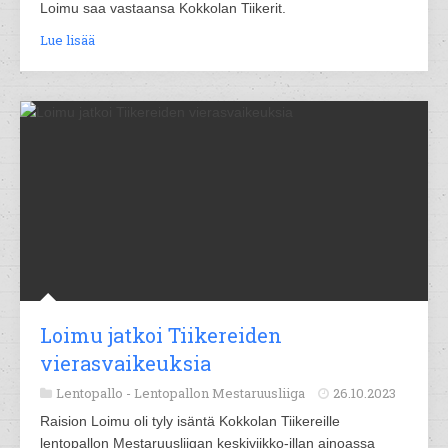
Loimu saa vastaansa Kokkolan Tiikerit.
Lue lisää
Loimu jatkoi Tiikereiden
vierasvaikeuksia
Lentopallo -
Lentopallon Mestaruusliiga
26.10.2023
Raision Loimu oli tyly isäntä Kokkolan Tiikereille
lentopallon Mestaruusliigan keskiviikko-illan ainoassa