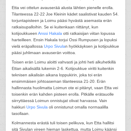
Etta vei ottelun avauserää alusta lähtien pienelle erolla.
Tilanteessa 22-22 Joe Kleinin kädet saalistivat kauden 54.
torjuntapisteen ja Loimu pääsi hyvästä asemasta erän
ratkaisupalloihin. Se ei kuitenkaan riittänyt, kun
kotijoukkueen
Anssi Hakala
otti ratkaisijan viitan lopussa
harteilleen. Ensin Hakala torjui Ossi Rumpusen ja lopuksi
vielä eräpallossa
Urpo Sivula
n hyökkäyksen ja kotijoukkue
pääsi juhlimaan avauserän voittoa.
Toisen erän Loimu aloitti vahvasti ja johti heti alkuhetkillä
Ettan aikalisällä lukemin 2-6. Kotijoukkue viritti kuitenkin
teknisen aikalisän aikana loppukirin, joka toi erän
ensimmäisen johtoaseman tilanteessa 21-20. Erän
hallinnasta huolimatta Loimun ote ei pitänyt, vaan Etta vei
toisenkin erän kahden pisteen erolla. Pitkälle erätauolle
siirryttäessä Loimun onnistujat olivat harvassa. Vain
hakkuri
Urpo Sivula
oli onnistunut omalla normaalilla
tasollaan.
Kolmannesta erästä tuli toisen pelikuva, kun Etta hallitsi
sitä Sivulan vireen hieman laskettua, mutta Loimu käänsi