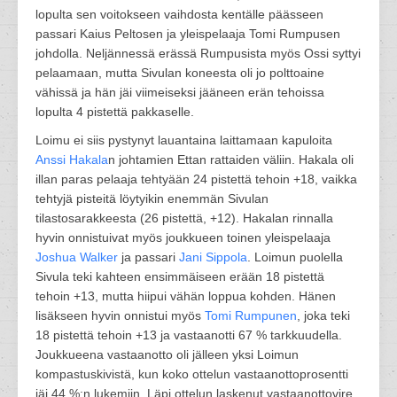
lopulta sen voitokseen vaihdosta kentälle päässeen
passari Kaius Peltosen ja yleispelaaja Tomi Rumpusen
johdolla. Neljännessä erässä Rumpusista myös Ossi syttyi
pelaamaan, mutta Sivulan koneesta oli jo polttoaine
vähissä ja hän jäi viimeiseksi jääneen erän tehoissa
lopulta 4 pistettä pakkaselle.
Loimu ei siis pystynyt lauantaina laittamaan kapuloita
Anssi Hakala
n johtamien Ettan rattaiden väliin. Hakala oli
illan paras pelaaja tehtyään 24 pistettä tehoin +18, vaikka
tehtyjä pisteitä löytyikin enemmän Sivulan
tilastosarakkeesta (26 pistettä, +12). Hakalan rinnalla
hyvin onnistuivat myös joukkueen toinen yleispelaaja
Joshua Walker
ja passari
Jani Sippola
. Loimun puolella
Sivula teki kahteen ensimmäiseen erään 18 pistettä
tehoin +13, mutta hiipui vähän loppua kohden. Hänen
lisäkseen hyvin onnistui myös
Tomi Rumpunen
, joka teki
18 pistettä tehoin +13 ja vastaanotti 67 % tarkkuudella.
Joukkueena vastaanotto oli jälleen yksi Loimun
kompastuskivistä, kun koko ottelun vastaanottoprosentti
jäi 44 %:n lukemiin. Läpi ottelun laskenut vastaanottovire