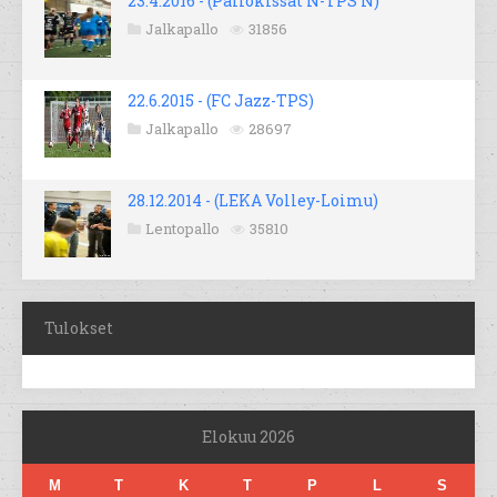
23.4.2016 - (Pallokissat N-TPS N)
Jalkapallo
31856
22.6.2015 - (FC Jazz-TPS)
Jalkapallo
28697
28.12.2014 - (LEKA Volley-Loimu)
Lentopallo
35810
Tulokset
Elokuu 2026
M
T
K
T
P
L
S