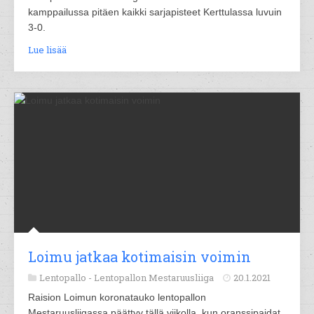
kamppailussa pitäen kaikki sarjapisteet Kerttulassa luvuin
3-0.
Lue lisää
Loimu jatkaa kotimaisin voimin
Lentopallo -
Lentopallon Mestaruusliiga
20.1.2021
Raision Loimun koronatauko lentopallon
Mestaruusliigassa päättyy tällä viikolla, kun oranssipaidat