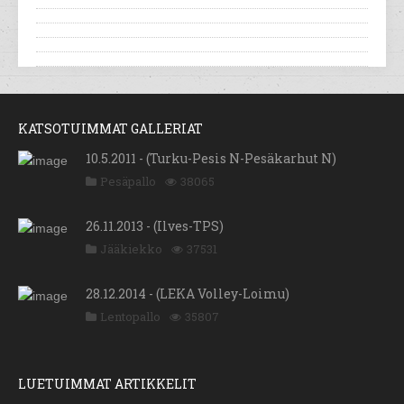
KATSOTUIMMAT GALLERIAT
10.5.2011 - (Turku-Pesis N-Pesäkarhut N)
Pesäpallo
38065
26.11.2013 - (Ilves-TPS)
Jääkiekko
37531
28.12.2014 - (LEKA Volley-Loimu)
Lentopallo
35807
LUETUIMMAT ARTIKKELIT