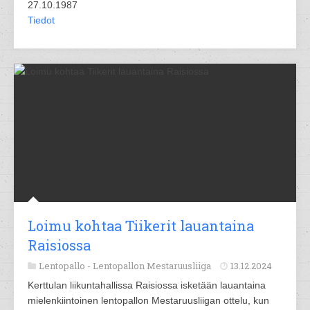
27.10.1987
Tiedot
Loimu kohtaa Tiikerit lauantaina
Raisiossa
Lentopallo -
Lentopallon Mestaruusliiga
13.12.2024
Kerttulan liikuntahallissa Raisiossa isketään lauantaina
mielenkiintoinen lentopallon Mestaruusliigan ottelu, kun