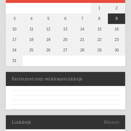
1
2
3
4
5
6
7
8
9
10
11
12
13
14
15
16
17
18
19
20
21
22
23
24
25
26
27
28
29
30
31
Kertoimet.com veikkausvinkkejä
Linkkejä
Mainos