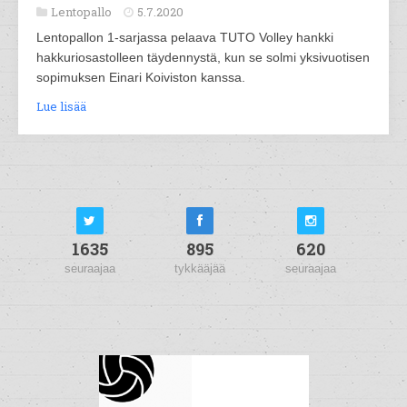
Lentopallo
5.7.2020
Lentopallon 1-sarjassa pelaava TUTO Volley hankki
hakkuriosastolleen täydennystä, kun se solmi yksivuotisen
sopimuksen Einari Koiviston kanssa.
Lue lisää
1635
895
620
seuraajaa
tykkääjää
seuraajaa