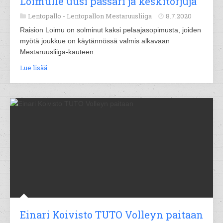
Loimulle uusi passari ja keskitorjuja
Lentopallo -
Lentopallon Mestaruusliiga
8.7.2020
Raision Loimu on solminut kaksi pelaajasopimusta, joiden
myötä joukkue on käytännössä valmis alkavaan
Mestaruusliiga-kauteen.
Lue lisää
Einari Koivisto TUTO Volleyn paitaan