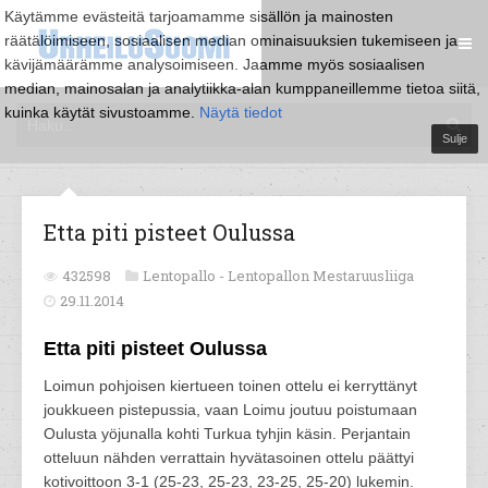
Käytämme evästeitä tarjoamamme sisällön ja mainosten
räätälöimiseen, sosiaalisen median ominaisuuksien tukemiseen ja
kävijämäärämme analysoimiseen. Jaamme myös sosiaalisen
median, mainosalan ja analytiikka-alan kumppaneillemme tietoa siitä,
kuinka käytät sivustoamme.
Näytä tiedot
Sulje
Etta piti pisteet Oulussa
432598
Lentopallo -
Lentopallon Mestaruusliiga
29.11.2014
Etta piti pisteet Oulussa
Loimun pohjoisen kiertueen toinen ottelu ei kerryttänyt
joukkueen pistepussia, vaan Loimu joutuu poistumaan
Oulusta yöjunalla kohti Turkua tyhjin käsin. Perjantain
otteluun nähden verrattain hyvätasoinen ottelu päättyi
kotivoittoon 3-1 (25-23, 25-23, 23-25, 25-20) lukemin.