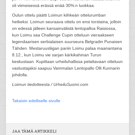
oli viimeisessä erässä enää 30%:n luokkaa.
Oulun ottelu päätti Loimun kiihkeän ottelurumban
hetkeksi. Loimun seuraava ottelu on ensi torstaina, jolloin
on edessä jälleen kansainvälistä lentopalloa Raisiossa,
kun Loimu saa Challenge Cupin otteluun vieraakseen
legendaarisen serbialaisen suurseura Belgradin Punaisen
Tähden. Mestaruusliigan pariin Loimu palaa maanantaina
8.12., kun Loimu vie sarjan kärkikahinan Turun
keskustaan. Kupittaan urheiluhallissa pelattavaan otteluun
vastustajaksi saapuu Vammalan Lentopallo Olli Kunnarin
johdolla.
Loimun tiedotteesta / UrheiluSuomi.com
Takaisin edelliselle sivulle
JAA TÄMÄ ARTIKKELI