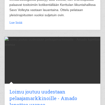
palaavat tositoimiin kotikentällään Kerttulan liikuntahallissa
Savo Volleyta vastaan lauantaina. Ottelu pelataan
yleisörajoitusten vuoksi suljetuin ovin.
Lue lisää
Loimu joutuu uudestaan
pelaajamarkkinoille - Amado
lopettaa uransa