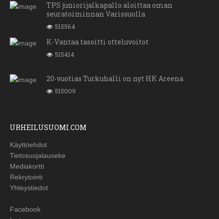
TPS juniorijalkapallo aloittaa oman
seuratoiminnan Varissuolla
515564
K-Vantaa tasoitti otteluvoitot
515414
20-vuotias Turkuhalli on nyt HK Areena
515009
URHEILUSUOMI.COM
Käyttöehdot
Tietosuojalauseke
Mediakortti
Rekrytointi
Yhteystiedot
Facebook