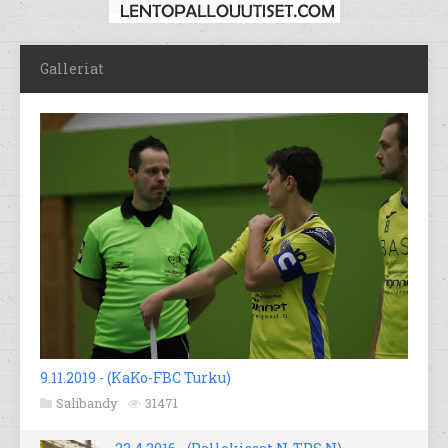
Galleriat
9.11.2019 - (KaKo-FBC Turku)
Salibandy
31471