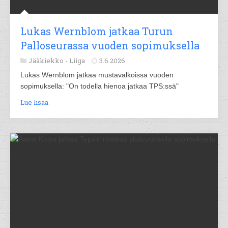
Lukas Wernblom jatkaa Turun
Palloseurassa vuoden sopimuksella
Jääkiekko -
Liiga
3.6.2026
Lukas Wernblom jatkaa mustavalkoissa vuoden
sopimuksella: "On todella hienoa jatkaa TPS:ssä"
Lue lisää