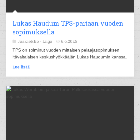
Lukas Haudum TPS-paitaan vuoden
sopimuksella
Jääkiekko -
Liiga
6.6.2026
TPS on solminut vuoden mittaisen pelaajasopimuksen
itävaltalaisen keskushyökkääjän Lukas Haudumin kanssa.
Lue lisää