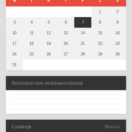
M
T
K
T
P
L
S
1
2
3
4
5
6
7
8
9
10
11
12
13
14
15
16
17
18
19
20
21
22
23
24
25
26
27
28
29
30
31
Kertoimet.com veikkausvinkkejä
Linkkejä
Mainos