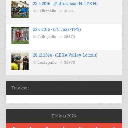
23.4.2016 - (Pallokissat N-TPS N)
Jalkapallo
31835
22.6.2015 - (FC Jazz-TPS)
Jalkapallo
28670
28.12.2014 - (LEKA Volley-Loimu)
Lentopallo
35779
Tulokset
Elokuu 2026