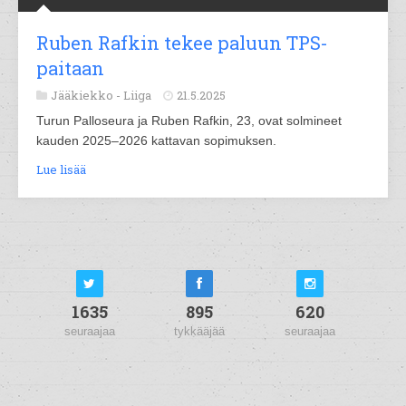
Ruben Rafkin tekee paluun TPS-
paitaan
Jääkiekko -
Liiga
21.5.2025
Turun Palloseura ja Ruben Rafkin, 23, ovat solmineet
kauden 2025–2026 kattavan sopimuksen.
Lue lisää
1635
895
620
seuraajaa
tykkääjää
seuraajaa