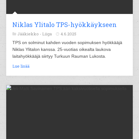
Niklas Ylitalo TPS-hyökkäykseen
Jääkiekko -
Liiga
4.6.2025
TPS on solminut kahden vuoden sopimuksen hyökkääjä
Niklas Ylitalon kanssa. 25-vuotias oikealta laukova
laitahyökkääjä siirtyy Turkuun Rauman Lukosta.
Lue lisää