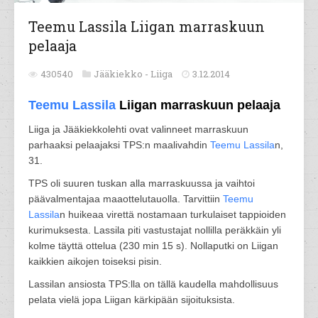
Teemu Lassila Liigan marraskuun
pelaaja
430540
Jääkiekko -
Liiga
3.12.2014
Teemu Lassila
Liigan marraskuun pelaaja
Liiga ja Jääkiekkolehti ovat valinneet marraskuun
parhaaksi pelaajaksi TPS:n maalivahdin
Teemu Lassila
n,
31.
TPS oli suuren tuskan alla marraskuussa ja vaihtoi
päävalmentajaa maaottelutauolla. Tarvittiin
Teemu
Lassila
n huikeaa virettä nostamaan turkulaiset tappioiden
kurimuksesta. Lassila piti vastustajat nollilla peräkkäin yli
kolme täyttä ottelua (230 min 15 s). Nollaputki on Liigan
kaikkien aikojen toiseksi pisin.
Lassilan ansiosta TPS:lla on tällä kaudella mahdollisuus
pelata vielä jopa Liigan kärkipään sijoituksista.