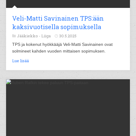
Veli-Matti Savinainen TPS:ään
kaksivuotisella sopimuksella
Jääkiekko -
Liiga
30.5.2025
TPS ja kokenut hyökkääjä Veli-Matti Savinainen ovat
solmineet kahden vuoden mittaisen sopimuksen.
Lue lisää