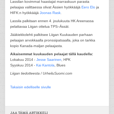
Lassilan kovimmat haastajat marraskuun parasta
pelaajaa valittaessa olivat Ässien hyökkääjä
Eero Elo
ja
HIFK:n hyökkääjä
Joonas Rask
.
Lassila palkitaan ennen 4. joulukuuta HK Areenassa
pelattavaa Liigan ottelua TPS–Ässät.
Jääkiekkolehti palkitsee Liigan Kuukauden parhaan
pelaajan arvokkaalla pronssipatsaalla, joka on tarkka
kopio Kanada-maljan pelaajasta.
Aikaisemmat kuukauden pelaajat tällä kaudella:
Lokakuu 2014 -
Jesse Saarinen
, HPK
Syyskuu 2014 -
Kai Kantola
, Blues
Liigan tiedotteesta / UrheiluSuomi.com
Takaisin edelliselle sivulle
JAA TÄMÄ ARTIKKELI