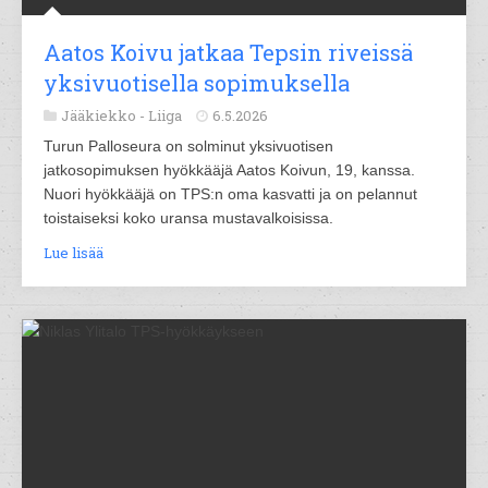
Aatos Koivu jatkaa Tepsin riveissä
yksivuotisella sopimuksella
Jääkiekko -
Liiga
6.5.2026
Turun Palloseura on solminut yksivuotisen
jatkosopimuksen hyökkääjä Aatos Koivun, 19, kanssa.
Nuori hyökkääjä on TPS:n oma kasvatti ja on pelannut
toistaiseksi koko uransa mustavalkoisissa.
Lue lisää