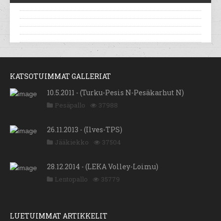
KATSOTUIMMAT GALLERIAT
10.5.2011 - (Turku-Pesis N-Pesäkarhut N)
Pesäpallo
37988
26.11.2013 - (Ilves-TPS)
Jääkiekko
37504
28.12.2014 - (LEKA Volley-Loimu)
Lentopallo
35779
LUETUIMMAT ARTIKKELIT