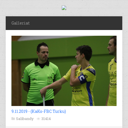
Galleriat
9.11.2019 - (KaKo-FBC Turku)
Salibandy
31414