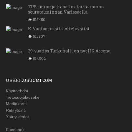
TPS juniorijalkapallo aloittaa oman
seuratoiminnan Varissuolla
515450
K-Vantaa tasoitti otteluvoitot
515307
20-vuotias Turkuhalli on nyt HK Areena
514902
URHEILUSUOMI.COM
Käyttöehdot
Tietosuojalauseke
Mediakortti
Rekrytointi
Yhteystiedot
Facebook