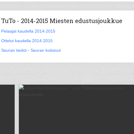
TuTo - 2014-2015 Miesten edustusjoukkue
Pelaajat kaudella 2014-2015
Ottelut kaudella 2014-2015
Seuran tiedot
-
Seuran kotisivut