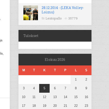
28.12.2014 - (LEKA Volley-
Loimu)
Lentopallo
35779
e
Tulokset
ja
la,
Elokuu 2026
M
T
K
T
P
L
S
1
2
3
4
5
6
7
8
9
10
11
12
13
14
15
16
17
18
19
20
21
22
23