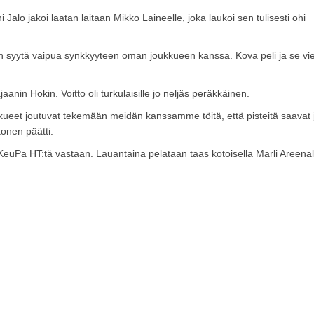
 Jalo jakoi laatan laitaan Mikko Laineelle, joka laukoi sen tulisesti ohi
enkaan syytä vaipua synkkyyteen oman joukkueen kanssa. Kova peli ja se vi
anin Hokin. Voitto oli turkulaisille jo neljäs peräkkäinen.
ukkueet joutuvat tekemään meidän kanssamme töitä, että pisteitä saavat 
konen päätti.
uPa HT:tä vastaan. Lauantaina pelataan taas kotoisella Marli Areenal