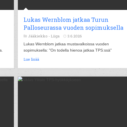
Lukas Wernblom jatkaa Turun
Palloseurassa vuoden sopimuksella
Jääkiekko -
Liiga
3.6.2026
Lukas Wernblom jatkaa mustavalkoissa vuoden
a.
sopimuksella: "On todella hienoa jatkaa TPS:ssä"
Lue lisää