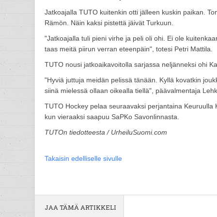
Jatkoajalla TUTO kuitenkin otti jälleen kuskin paikan. Toni
Rämön. Näin kaksi pistettä jäivät Turkuun.
"Jatkoajalla tuli pieni virhe ja peli oli ohi. Ei ole kuit
taas meitä piirun verran eteenpäin", totesi Petri Mattila.
TUTO nousi jatkoaikavoitolla sarjassa neljänneksi ohi Kaja
"Hyviä juttuja meidän pelissä tänään. Kyllä kovatkin jo
siinä mielessä ollaan oikealla tiellä", päävalmentaja Leh
TUTO Hockey pelaa seuraavaksi perjantaina Keuruulla Ke
kun vieraaksi saapuu SaPKo Savonlinnasta.
TUTOn tiedotteesta / UrheiluSuomi.com
Takaisin edelliselle sivulle
JAA TÄMÄ ARTIKKELI