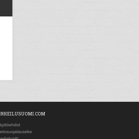
RHEILUSUOMI.COM
äyttöehdot
ietosuojalauseke
ediakortti