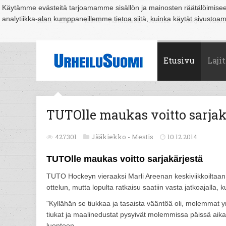
Käytämme evästeitä tarjoamamme sisällön ja mainosten räätälöimise
analytiikka-alan kumppaneillemme tietoa siitä, kuinka käytät sivusto
Suomi
Espoo
Helsinki
Hämeenlinna
Joensuu
Jyväskylä
Kouvo
Etusivu
Lajit
TUTOlle maukas voitto sarjak
427301
Jääkiekko -
Mestis
10.12.2014
TUTOlle maukas voitto sarjakärjestä
TUTO Hockeyn vieraaksi Marli Areenan keskiviikkoiltaan
ottelun, mutta lopulta ratkaisu saatiin vasta jatkoajalla,
"Kyllähän se tiukkaa ja tasaista vääntöä oli, molemmat yri
tiukat ja maalinedustat pysyivät molemmissa päissä aik
luonteen.