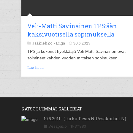
Veli-Matti Savinainen TPS:ään
kaksivuotisella sopimuksella
Jääkiekko -
Liiga
30.5.2025
TPS ja kokenut hyökkääjä Veli-Matti Savinainen ovat
solmineet kahden vuoden mittaisen sopimuksen.
Lue lisää
KATSOTUIMMAT GALLERIAT
10.5.2011 - (Turku-Pesis N-Pesäkarhut N)
Pesäpallo
37983