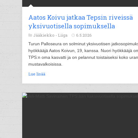
Aatos Koivu jatkaa Tepsin riveissä
yksivuotisella sopimuksella
Jääkiekko -
Liiga
6.5.2026
Turun Palloseura on solminut yksivuotisen jatkosopimu
hyökkääjä Aatos Koivun, 19, kanssa. Nuori hyökkääjä o
TPS:n oma kasvatti ja on pelannut toistaiseksi koko ura
mustavalkoisissa.
Lue lisää