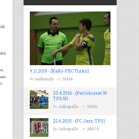
kiä
kko
n,
9.11.2019 - (KaKo-FBC Turku)
lman
Salibandy
31414
n.
23.4.2016 - (Pallokissat N-
n
TPS N)
Jalkapallo
31830
22.6.2015 - (FC Jazz-TPS)
Jalkapallo
28670