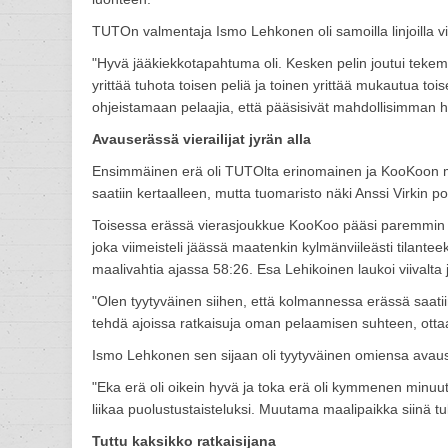
TUTOn valmentaja Ismo Lehkonen oli samoilla linjoilla v
"Hyvä jääkiekkotapahtuma oli. Kesken pelin joutui tekemää
yrittää tuhota toisen peliä ja toinen yrittää mukautua toi
ohjeistamaan pelaajia, että pääsisivät mahdollisimman he
Avauserässä vierailijat jyrän alla
Ensimmäinen erä oli TUTOlta erinomainen ja KooKoon maa
saatiin kertaalleen, mutta tuomaristo näki Anssi Virkin p
Toisessa erässä vierasjoukkue KooKoo pääsi paremmin 
joka viimeisteli jäässä maatenkin kylmänviileästi tilante
maalivahtia ajassa 58:26. Esa Lehikoinen laukoi viival
"Olen tyytyväinen siihen, että kolmannessa erässä saatiin
tehdä ajoissa ratkaisuja oman pelaamisen suhteen, ottaa ve
Ismo Lehkonen sen sijaan oli tyytyväinen omiensa avaus
"Eka erä oli oikein hyvä ja toka erä oli kymmenen minuut
liikaa puolustustaisteluksi. Muutama maalipaikka siinä tul
Tuttu kaksikko ratkaisijana