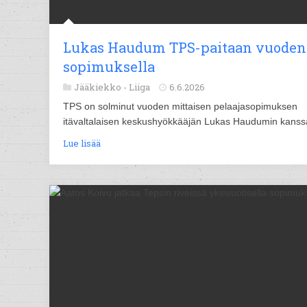
Lukas Haudum TPS-paitaan vuoden
sopimuksella
Jääkiekko -
Liiga
6.6.2026
TPS on solminut vuoden mittaisen pelaajasopimuksen
itävaltalaisen keskushyökkääjän Lukas Haudumin kanss
Lue lisää