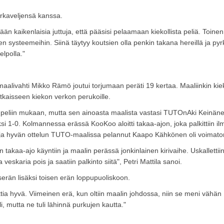
irkaveljensä kanssa.
n kaikenlaisia juttuja, että pääsisi pelaamaan kiekollista peliä. Toinen
sen systeemeihin. Siinä täytyy koutsien olla penkin takana hereillä ja pyr
lpolla."
livahti Mikko Rämö joutui torjumaan peräti 19 kertaa. Maaliinkin kie
otkaisseen kiekon verkon perukoille.
peliin mukaan, mutta sen ainoasta maalista vastasi TUTOnAki Keinäne
eksi 1-0. Kolmannessa erässä KooKoo aloitti takaa-ajon, joka palkittiin i
ta ja hyvän ottelun TUTO-maalissa pelannut Kaapo Kähkönen oli voimato
 takaa-ajo käyntiin ja maalin perässä jonkinlainen kirivaihe. Uskallettii
skaria pois ja saatiin palkinto siitä", Petri Mattila sanoi.
erän lisäksi toisen erän loppupuoliskoon.
tia hyvä. Viimeinen erä, kun oltiin maalin johdossa, niin se meni vähän
i, mutta ne tuli lähinnä purkujen kautta."