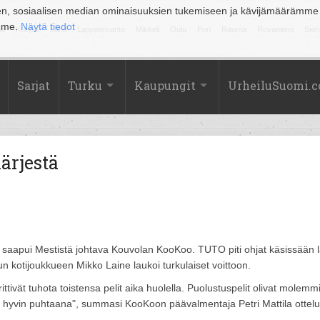
en, sosiaalisen median ominaisuuksien tukemiseen ja kävijämäärämme
amme.
Näytä tiedot
la
Kuopio
Lahti
Lappeenranta
Mikkeli
Oulu
Pori
Rauma
Rovaniemi
Sein
Sarjat
Turku
Kaupungit
UrheiluSuomi.
ärjestä
 saapui Mestistä johtava Kouvolan KooKoo. TUTO piti ohjat käsissään l
 kun kotijoukkueen Mikko Laine laukoi turkulaiset voittoon.
ttivät tuhota toistensa pelit aika huolella. Puolustuspelit olivat molemmi
a hyvin puhtaana", summasi KooKoon päävalmentaja Petri Mattila ottel