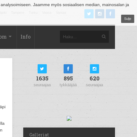
 analysoimiseen. Jaamme myös sosiaalisen median, mainosalan ja
äjoki
Tampere
Turku
Vaasa
Vantaa
Sulje
com
Info
1635
895
620
seuraajaa
tykkääjää
seuraajaa
äpi
lla
un
Galleriat