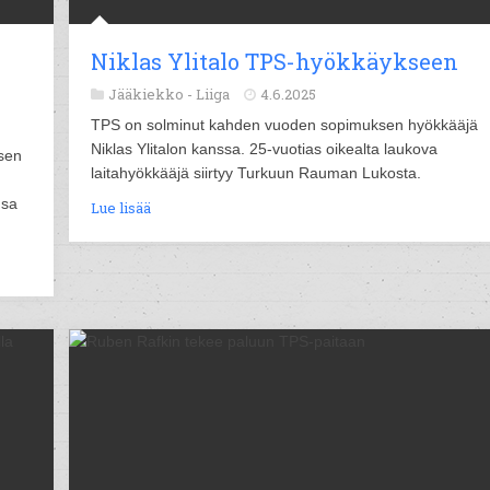
Niklas Ylitalo TPS-hyökkäykseen
Jääkiekko -
Liiga
4.6.2025
TPS on solminut kahden vuoden sopimuksen hyökkääjä
Niklas Ylitalon kanssa. 25-vuotias oikealta laukova
ksen
laitahyökkääjä siirtyy Turkuun Rauman Lukosta.
n
nsa
Lue lisää