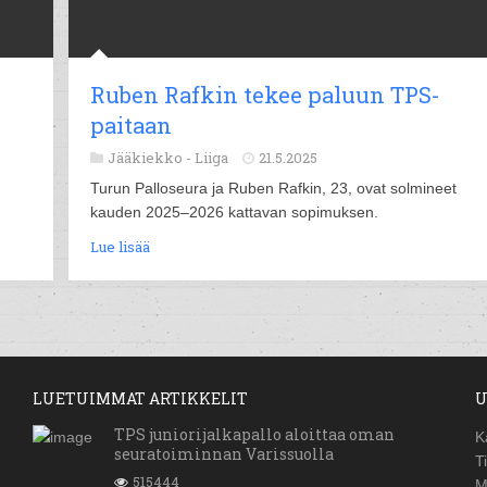
Ruben Rafkin tekee paluun TPS-
paitaan
Jääkiekko -
Liiga
21.5.2025
Turun Palloseura ja Ruben Rafkin, 23, ovat solmineet
kauden 2025–2026 kattavan sopimuksen.
Lue lisää
LUETUIMMAT ARTIKKELIT
U
TPS juniorijalkapallo aloittaa oman
K
seuratoiminnan Varissuolla
T
515444
M