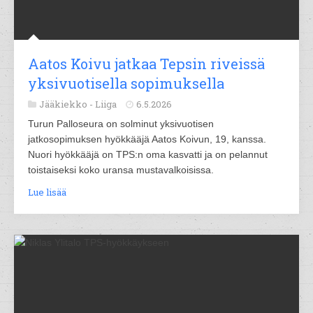
Aatos Koivu jatkaa Tepsin riveissä
yksivuotisella sopimuksella
Jääkiekko -
Liiga
6.5.2026
Turun Palloseura on solminut yksivuotisen
jatkosopimuksen hyökkääjä Aatos Koivun, 19, kanssa.
Nuori hyökkääjä on TPS:n oma kasvatti ja on pelannut
toistaiseksi koko uransa mustavalkoisissa.
Lue lisää