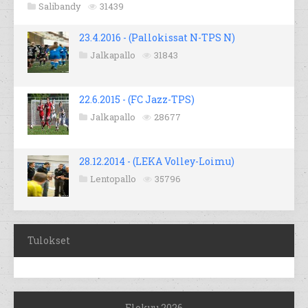
Salibandy
31439
23.4.2016 - (Pallokissat N-TPS N)
Jalkapallo
31843
22.6.2015 - (FC Jazz-TPS)
Jalkapallo
28677
28.12.2014 - (LEKA Volley-Loimu)
Lentopallo
35796
Tulokset
Elokuu 2026