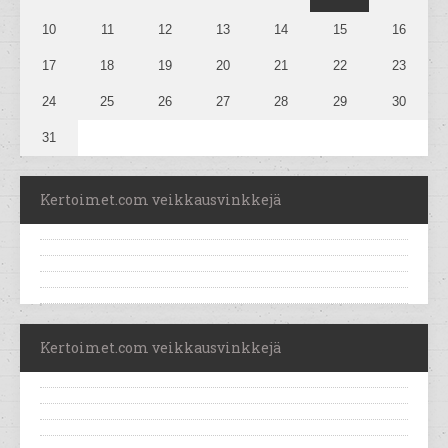
10
11
12
13
14
15
16
17
18
19
20
21
22
23
24
25
26
27
28
29
30
31
Kertoimet.com veikkausvinkkejä
Kertoimet.com veikkausvinkkejä