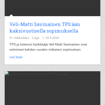
Veli-Matti Savinainen TPS:ään
kaksivuotisella sopimuksella
Jääkiekko -
Liiga
30.5.2025
TPS ja kokenut hyökkääjä Veli-Matti Savinainen ovat
solmineet kahden vuoden mittaisen sopimuksen.
Lue lisää