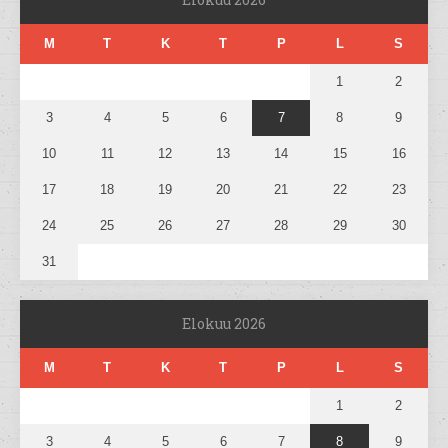
M
T
K
T
P
L
S
1
2
3
4
5
6
7
8
9
10
11
12
13
14
15
16
17
18
19
20
21
22
23
24
25
26
27
28
29
30
31
Elokuu 2026
M
T
K
T
P
L
S
1
2
3
4
5
6
7
8
9