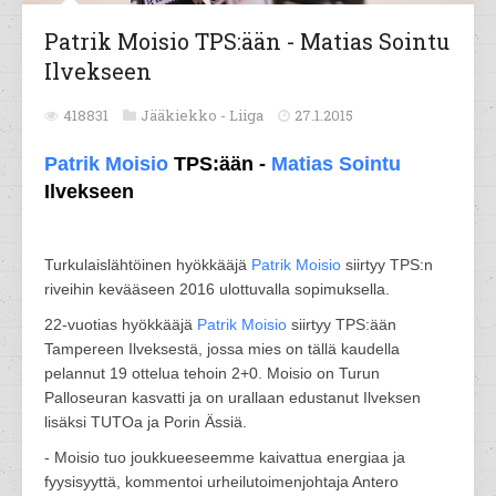
Patrik Moisio TPS:ään - Matias Sointu
Ilvekseen
418831
Jääkiekko -
Liiga
27.1.2015
Patrik Moisio
TPS:ään -
Matias Sointu
Ilvekseen
Turkulaislähtöinen hyökkääjä
Patrik Moisio
siirtyy TPS:n
riveihin kevääseen 2016 ulottuvalla sopimuksella.
22-vuotias hyökkääjä
Patrik Moisio
siirtyy TPS:ään
Tampereen Ilveksestä, jossa mies on tällä kaudella
pelannut 19 ottelua tehoin 2+0. Moisio on Turun
Palloseuran kasvatti ja on urallaan edustanut Ilveksen
lisäksi TUTOa ja Porin Ässiä.
- Moisio tuo joukkueeseemme kaivattua energiaa ja
fyysisyyttä, kommentoi urheilutoimenjohtaja Antero