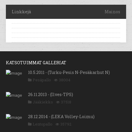
Linkkejä
Mainos
KATSOTUIMMAT GALLERIAT
10.5.2011 - (Turku-Pesis N-Pesäkarhut N)
Pesäpallo
38004
26.11.2013 - (Ilves-TPS)
Jääkiekko
37518
28.12.2014 - (LEKA Volley-Loimu)
Lentopallo
35792