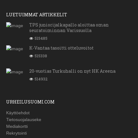
LUETUIMMAT ARTIKKELIT
TPS juniorijalkapallo aloittaa oman
seuratoiminnan Varissuolla
515485
K-Vantaa tasoitti otteluvoitot
515338
20-vuotias Turkuhalli on nyt HK Areena
514932
URHEILUSUOMI.COM
Käyttöehdot
Tietosuojalauseke
Mediakortti
Rekrytointi