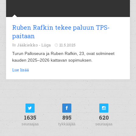
Ruben Rafkin tekee paluun TPS-
paitaan
Jääkiekko -
Liiga
21.5.2025
Turun Palloseura ja Ruben Rafkin, 23, ovat solmineet
kauden 2025–2026 kattavan sopimuksen.
Lue lisää
1635
895
620
seuraajaa
tykkääjää
seuraajaa