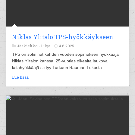
Niklas Ylitalo TPS-hyökkäykseen
Jääkiekko -
Liiga
4.6.2025
TPS on solminut kahden vuoden sopimuksen hyökkääjä
Niklas Ylitalon kanssa. 25-vuotias oikealta laukova
laitahyökkääjä siirtyy Turkuun Rauman Lukosta.
Lue lisää