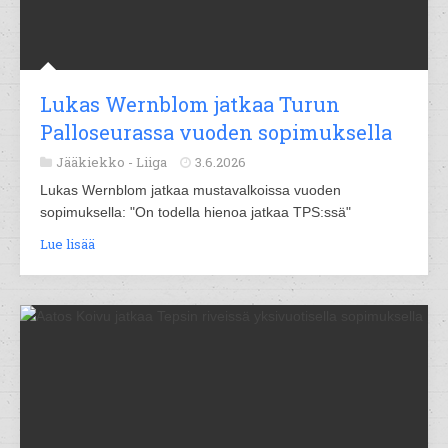
Lukas Wernblom jatkaa Turun
Palloseurassa vuoden sopimuksella
Jääkiekko -
Liiga
3.6.2026
Lukas Wernblom jatkaa mustavalkoissa vuoden
sopimuksella: "On todella hienoa jatkaa TPS:ssä"
Lue lisää