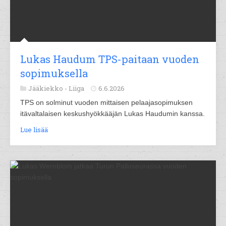
Lukas Haudum TPS-paitaan vuoden
sopimuksella
Jääkiekko -
Liiga
6.6.2026
TPS on solminut vuoden mittaisen pelaajasopimuksen
itävaltalaisen keskushyökkääjän Lukas Haudumin kanssa.
Lue lisää