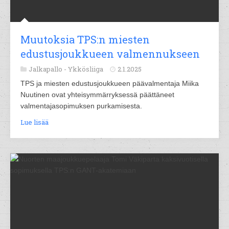
Muutoksia TPS:n miesten
edustusjoukkueen valmennukseen
Jalkapallo -
Ykkösliiga
2.1.2025
TPS ja miesten edustusjoukkueen päävalmentaja Miika
Nuutinen ovat yhteisymmärryksessä päättäneet
valmentajasopimuksen purkamisesta.
Lue lisää