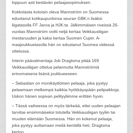
loppuun asti kestävän pelaajasopimuksen.
Kokkolasta kotoisin oleva Mannström on Suomessa
edustanut kotikaupunkinsa seuran GBK:n lisäksi
liigatasolla FF Jaroa ja HJK:ta. Jälkimmäisen riveissä 26-
vuotias Mannström voitti neljä kertaa Veikkausliigan
mestaruuden ja kaksi kertaa Suomen Cupin. A-
maajoukkuetasolla hän on edustanut Suomea viidessä
ottelussa.
Interin päävalmentaja Job Dragtsma pitää 169
Veikkausliigan ottelua pelannutta Mannströmiä
erinomaisena lisänä joukkueeseen.
– Sebastian on monikäyttöinen pelaaja, joka pystyy
pelaamaan melkeinpä kaikkia hyökkäyspään pelipaikkoja.
Uskon hänen sopivan pelityyliimme erittäin hyvin.
– Tässä vaiheessa on myös tärkeää, ettei uuden pelaajan
tarvitse ensimmäiseksi totutella Veikkausliigan tyyliin tai
muuten elämään Suomessa. Hän on kokenut pelaaja,
joka pystyy auttamaan meitä kentällä heti, Dragtsma
kertoo.