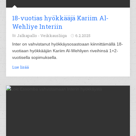
18-vuotias hyökkääjä Kariim Al-
Wehliye Interiin
Jalkapallo -
Veikkausliiga
6.2.2025
Inter on vahvistanut hyökkäysosastoaan kiinnittämällä 18-
vuotiaan hyökkääjän Kariim Al-Wehliyen riveihinsä 1+2-
vuotisella sopimuksella.
Lue lisää