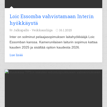
Loic Essomba vahvistamaan Interin
hyökkäystä
Jalkapallo -
Veikkausliiga
16.1.2025
Inter on solminut pelaajasopimuksen laitahyökkääjä Loic
Essomban kanssa. Kamerunilaisen laiturin sopimus kattaa
kauden 2025 ja sisältää option kaudesta 2026.
Lue lisää