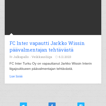
FC Inter vapautti Jarkko Wissin
päävalmentajan tehtävästä
Jalkapallo -
Veikkausliiga
6.11.2023
FC Inter Turku Oy on vapauttanut Jarkko Wissin Interin
liigajoukkueen päävalmentajan tehtävästä.
Lue lisää