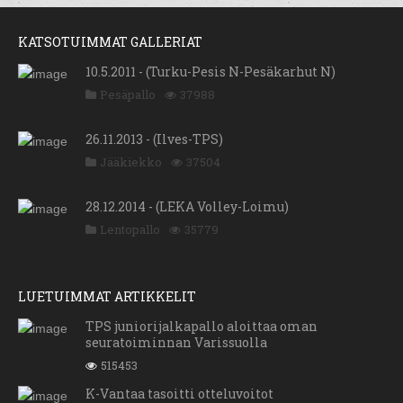
KATSOTUIMMAT GALLERIAT
10.5.2011 - (Turku-Pesis N-Pesäkarhut N)
Pesäpallo
37988
26.11.2013 - (Ilves-TPS)
Jääkiekko
37504
28.12.2014 - (LEKA Volley-Loimu)
Lentopallo
35779
LUETUIMMAT ARTIKKELIT
TPS juniorijalkapallo aloittaa oman
seuratoiminnan Varissuolla
515453
K-Vantaa tasoitti otteluvoitot