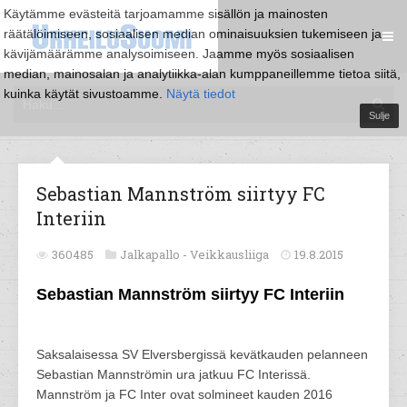
Käytämme evästeitä tarjoamamme sisällön ja mainosten
räätälöimiseen, sosiaalisen median ominaisuuksien tukemiseen ja
kävijämäärämme analysoimiseen. Jaamme myös sosiaalisen
median, mainosalan ja analytiikka-alan kumppaneillemme tietoa siitä,
kuinka käytät sivustoamme.
Näytä tiedot
Sulje
Sebastian Mannström siirtyy FC
Interiin
360485
Jalkapallo -
Veikkausliiga
19.8.2015
Sebastian Mannström siirtyy FC Interiin
Saksalaisessa SV Elversbergissä kevätkauden pelanneen
Sebastian Mannströmin ura jatkuu FC Interissä.
Mannström ja FC Inter ovat solmineet kauden 2016