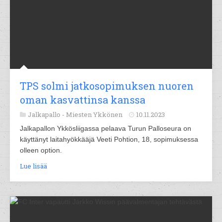
TPS solmi jatkosopimuksen nuoren
oman kasvattinsa kanssa
Jalkapallo -
Miesten Ykkönen
10.11.2023
Jalkapallon Ykkösliigassa pelaava Turun Palloseura on
käyttänyt laitahyökkääjä Veeti Pohtion, 18, sopimuksessa
olleen option.
Lue lisää