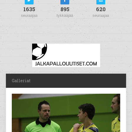
1635
895
620
seuraajaa
tykkääjää
seuraajaa
Galleriat