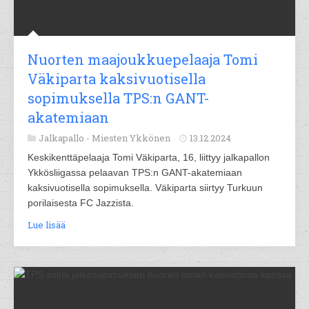
Nuorten maajoukkuepelaaja Tomi
Väkiparta kaksivuotisella
sopimuksella TPS:n GANT-
akatemiaan
Jalkapallo -
Miesten Ykkönen
13.12.2024
Keskikenttäpelaaja Tomi Väkiparta, 16, liittyy jalkapallon
Ykkösliigassa pelaavan TPS:n GANT-akatemiaan
kaksivuotisella sopimuksella. Väkiparta siirtyy Turkuun
porilaisesta FC Jazzista.
Lue lisää