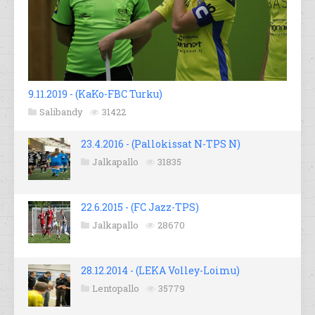
9.11.2019 - (KaKo-FBC Turku)
Salibandy
31422
23.4.2016 - (Pallokissat N-TPS N)
Jalkapallo
31835
22.6.2015 - (FC Jazz-TPS)
Jalkapallo
28670
28.12.2014 - (LEKA Volley-Loimu)
Lentopallo
35779