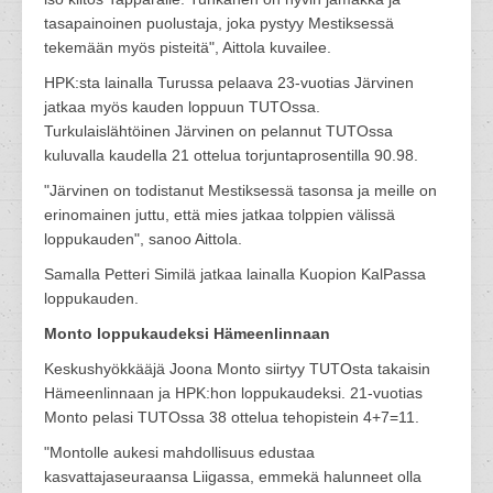
tasapainoinen puolustaja, joka pystyy Mestiksessä
tekemään myös pisteitä", Aittola kuvailee.
HPK:sta lainalla Turussa pelaava 23-vuotias Järvinen
jatkaa myös kauden loppuun TUTOssa.
Turkulaislähtöinen Järvinen on pelannut TUTOssa
kuluvalla kaudella 21 ottelua torjuntaprosentilla 90.98.
"Järvinen on todistanut Mestiksessä tasonsa ja meille on
erinomainen juttu, että mies jatkaa tolppien välissä
loppukauden", sanoo Aittola.
Samalla Petteri Similä jatkaa lainalla Kuopion KalPassa
loppukauden.
Monto loppukaudeksi Hämeenlinnaan
Keskushyökkääjä Joona Monto siirtyy TUTOsta takaisin
Hämeenlinnaan ja HPK:hon loppukaudeksi. 21-vuotias
Monto pelasi TUTOssa 38 ottelua tehopistein 4+7=11.
"Montolle aukesi mahdollisuus edustaa
kasvattajaseuraansa Liigassa, emmekä halunneet olla