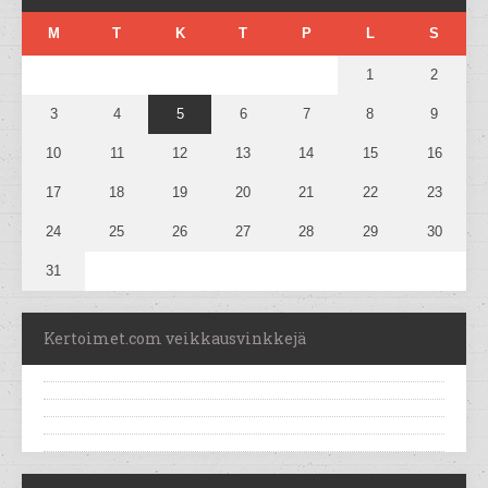
M
T
K
T
P
L
S
1
2
3
4
5
6
7
8
9
10
11
12
13
14
15
16
17
18
19
20
21
22
23
24
25
26
27
28
29
30
31
Kertoimet.com veikkausvinkkejä