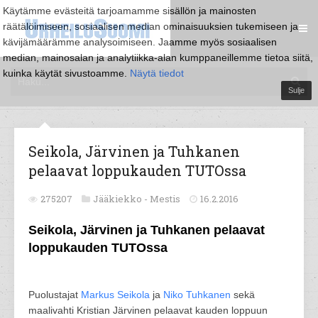
Käytämme evästeitä tarjoamamme sisällön ja mainosten
räätälöimiseen, sosiaalisen median ominaisuuksien tukemiseen ja
kävijämäärämme analysoimiseen. Jaamme myös sosiaalisen
median, mainosalan ja analytiikka-alan kumppaneillemme tietoa siitä,
kuinka käytät sivustoamme.
Näytä tiedot
Sulje
Seikola, Järvinen ja Tuhkanen
pelaavat loppukauden TUTOssa
275207
Jääkiekko -
Mestis
16.2.2016
Seikola, Järvinen ja Tuhkanen pelaavat
loppukauden TUTOssa
Puolustajat
Markus Seikola
ja
Niko Tuhkanen
sekä
maalivahti Kristian Järvinen pelaavat kauden loppuun