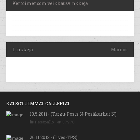
Kertoimet.com veikkausvinkkejä
Linkkejä
Mainos
KATSOTUIMMAT GALLERIAT
10.5.2011 - (Turku-Pesis N-Pesäkarhut N)
Pesäpallo
37970
26.11.2013 - (Ilves-TPS)