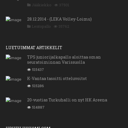
Jääkiekko
37501
28.12.2014 - (LEKA Volley-Loimu)
Lentopallo
35762
LUETUIMMAT ARTIKKELIT
TPS juniorijalkapallo aloittaa oman
seuratoiminnan Varissuolla
515437
K-Vantaa tasoitti otteluvoitot
515286
20-vuotias Turkuhalli on nyt HK Areena
514887