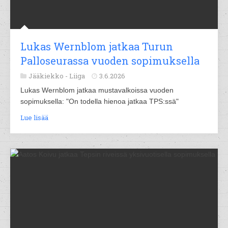
Lukas Wernblom jatkaa Turun
Palloseurassa vuoden sopimuksella
Jääkiekko -
Liiga
3.6.2026
Lukas Wernblom jatkaa mustavalkoissa vuoden
sopimuksella: "On todella hienoa jatkaa TPS:ssä"
Lue lisää