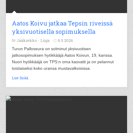
Aatos Koivu jatkaa Tepsin riveissä
yksivuotisella sopimuksella
Jääkiekko -
Liiga
6.5.2026
Turun Palloseura on solminut yksivuotisen
jatkosopimuksen hyökkääjä Aatos Koivun, 19, kanssa.
Nuori hyökkääjä on TPS:n oma kasvatti ja on pelannut
toistaiseksi koko uransa mustavalkoisissa.
Lue lisää