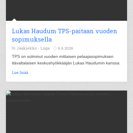
Lukas Haudum TPS-paitaan vuoden
sopimuksella
Jääkiekko -
Liiga
6.6.2026
TPS on solminut vuoden mittaisen pelaajasopimuksen
itävaltalaisen keskushyökkääjän Lukas Haudumin kanssa.
Lue lisää