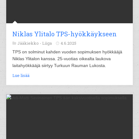
Niklas Ylitalo TPS-hyökkäykseen
Jääkiekko -
Liiga
4.6.2025
TPS on solminut kahden vuoden sopimuksen hyökkääjä
Niklas Ylitalon kanssa. 25-vuotias oikealta laukova
laitahyökkääjä siirtyy Turkuun Rauman Lukosta.
Lue lisää