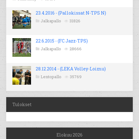
23.4.2016 - (Pallokissat N-TPS N)
Jalkapallo
31826
22.6.2015 - (FC Jazz-TPS)
Jalkapallo
28666
28.12.2014 - (LEKA Volley-Loimu)
Lentopallo
35769
Tulokset
Elokuu 2026