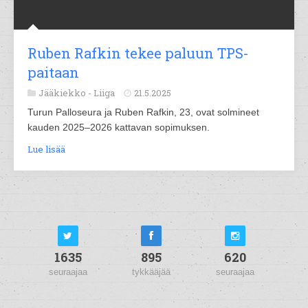
Ruben Rafkin tekee paluun TPS-
paitaan
Jääkiekko -
Liiga
21.5.2025
Turun Palloseura ja Ruben Rafkin, 23, ovat solmineet
kauden 2025–2026 kattavan sopimuksen.
Lue lisää
1635
895
620
seuraajaa
tykkääjää
seuraajaa