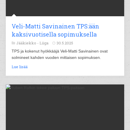
Veli-Matti Savinainen TPS:ään
kaksivuotisella sopimuksella
Jääkiekko -
Liiga
30.5.2025
TPS ja kokenut hyökkääjä Veli-Matti Savinainen ovat
solmineet kahden vuoden mittaisen sopimuksen.
Lue lisää