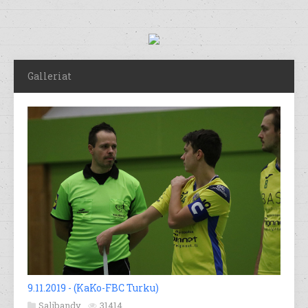
Galleriat
9.11.2019 - (KaKo-FBC Turku)
Salibandy
31414