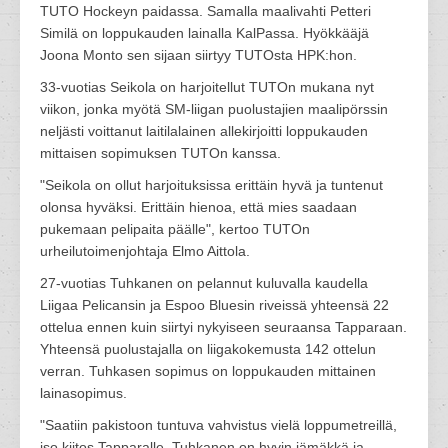
TUTO Hockeyn paidassa. Samalla maalivahti Petteri
Similä on loppukauden lainalla KalPassa. Hyökkääjä
Joona Monto sen sijaan siirtyy TUTOsta HPK:hon.
33-vuotias Seikola on harjoitellut TUTOn mukana nyt
viikon, jonka myötä SM-liigan puolustajien maalipörssin
neljästi voittanut laitilalainen allekirjoitti loppukauden
mittaisen sopimuksen TUTOn kanssa.
"Seikola on ollut harjoituksissa erittäin hyvä ja tuntenut
olonsa hyväksi. Erittäin hienoa, että mies saadaan
pukemaan pelipaita päälle", kertoo TUTOn
urheilutoimenjohtaja Elmo Aittola.
27-vuotias Tuhkanen on pelannut kuluvalla kaudella
Liigaa Pelicansin ja Espoo Bluesin riveissä yhteensä 22
ottelua ennen kuin siirtyi nykyiseen seuraansa Tapparaan.
Yhteensä puolustajalla on liigakokemusta 142 ottelun
verran. Tuhkasen sopimus on loppukauden mittainen
lainasopimus.
"Saatiin pakistoon tuntuva vahvistus vielä loppumetreillä,
iso kiitos Tapparalle. Tuhkanen on hyvin jämäkkä ja