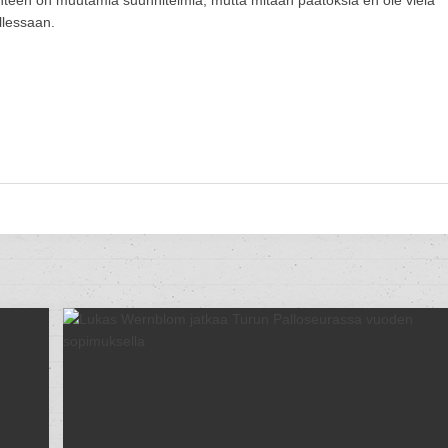
hteen on muutamia suunnitelmia, mutta mitään päätöksiä en ole vielä
llessaan.