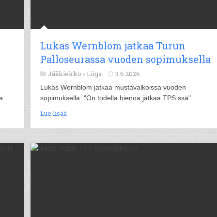
Lukas Wernblom jatkaa Turun
Palloseurassa vuoden sopimuksella
Jääkiekko -
Liiga
3.6.2026
Lukas Wernblom jatkaa mustavalkoissa vuoden
a.
sopimuksella: "On todella hienoa jatkaa TPS:ssä"
Lue lisää