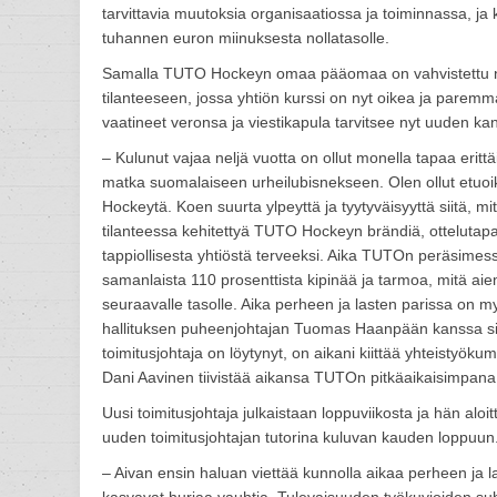
tarvittavia muutoksia organisaatiossa ja toiminnassa, j
tuhannen euron miinuksesta nollatasolle.
Samalla TUTO Hockeyn omaa pääomaa on vahvistettu nyk
tilanteeseen, jossa yhtiön kurssi on nyt oikea ja paremm
vaatineet veronsa ja viestikapula tarvitsee nyt uuden kan
– Kulunut vajaa neljä vuotta on ollut monella tapaa eri
matka suomalaiseen urheilubisnekseen. Olen ollut et
Hockeytä. Koen suurta ylpeyttä ja tyytyväisyyttä siitä, 
tilanteessa kehitettyä TUTO Hockeyn brändiä, ottelutapa
tappiollisesta yhtiöstä terveeksi. Aika TUTOn peräsimessä
samanlaista 110 prosenttista kipinää ja tarmoa, mitä aiem
seuraavalle tasolle. Aika perheen ja lasten parissa on my
hallituksen puheenjohtajan Tuomas Haanpään kanssa siitä, e
toimitusjohtaja on löytynyt, on aikani kiittää yhteistyö
Dani Aavinen tiivistää aikansa TUTOn pitkäaikaisimpana 
Uusi toimitusjohtaja julkaistaan loppuviikosta ja hän a
uuden toimitusjohtajan tutorina kuluvan kauden loppuun.
– Aivan ensin haluan viettää kunnolla aikaa perheen ja la