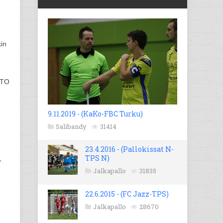
kin
UTO
9.11.2019 - (KaKo-FBC Turku)
Salibandy
31414
23.4.2016 - (Pallokissat N-
TPS N)
,
Jalkapallo
31835
22.6.2015 - (FC Jazz-TPS)
Jalkapallo
28670