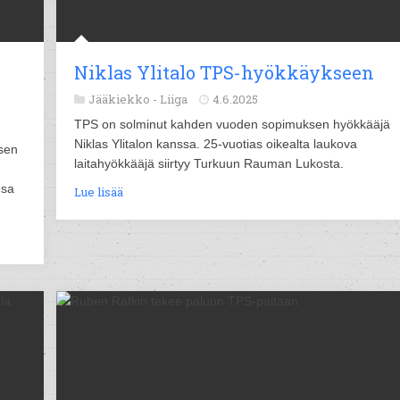
Niklas Ylitalo TPS-hyökkäykseen
Jääkiekko -
Liiga
4.6.2025
TPS on solminut kahden vuoden sopimuksen hyökkääjä
Niklas Ylitalon kanssa. 25-vuotias oikealta laukova
ksen
laitahyökkääjä siirtyy Turkuun Rauman Lukosta.
n
nsa
Lue lisää