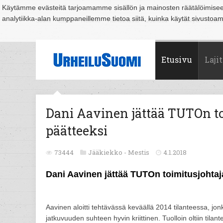
Käytämme evästeitä tarjoamamme sisällön ja mainosten räätälöimise
analytiikka-alan kumppaneillemme tietoa siitä, kuinka käytät sivusto
Suomi
Espoo
Helsinki
Hämeenlinna
Joensuu
Jyväskylä
Kouvo
Etusivu
Lajit
Dani Aavinen jättää TUTOn t
päätteeksi
73444
Jääkiekko -
Mestis
4.1.2018
Dani Aavinen jättää TUTOn toimitusjohtaj
Aavinen aloitti tehtävässä keväällä 2014 tilanteessa, j
jatkuvuuden suhteen hyvin kriittinen. Tuolloin oltiin tilan