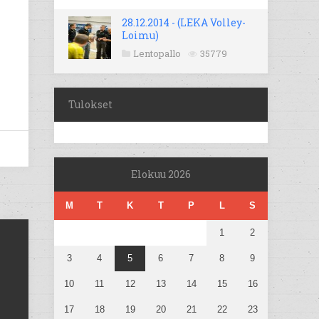
28.12.2014 - (LEKA Volley-
Loimu)
Lentopallo
35779
Tulokset
Elokuu 2026
M
T
K
T
P
L
S
1
2
3
4
5
6
7
8
9
10
11
12
13
14
15
16
17
18
19
20
21
22
23