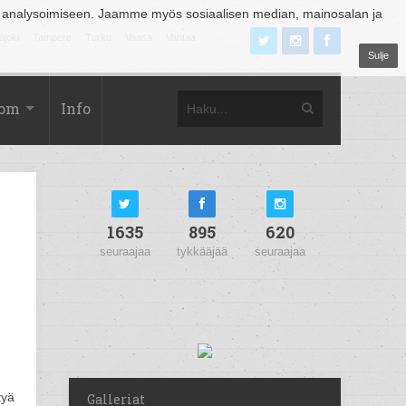
 analysoimiseen. Jaamme myös sosiaalisen median, mainosalan ja
äjoki
Tampere
Turku
Vaasa
Vantaa
Sulje
com
Info
1635
895
620
seuraajaa
tykkääjää
seuraajaa
tyä
Galleriat