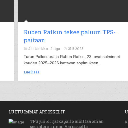
Ruben Rafkin tekee paluun TPS-
paitaan
Jääkiekko -
Liiga
21.5.2025
Turun Palloseura ja Ruben Rafkin, 23, ovat solmineet
kauden 2025–2026 kattavan sopimuksen.
Lue lisää
LUETUIMMAT ARTIKKELIT
U
TPS juniorijalkapallo aloittaa oman
K
seuratoiminnan Varissuolla