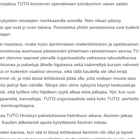
a korjattua TUTO-konsernin operatiivisen tuloskunnon usean sadan
yisten omistajien merkkaamilla anneilla. Näin ollaan päästy
at ajat ovat jo oven takana. Ponnistelut yhtiön peräsimessä ovat kuiten
tajan.
ttäin haastava, mutta myös äärimmäisen mielenkiintoinen ja opettavainen
uoikeutetussa asemassa päästessäni johtamaan rakastamaani seuraa T
miten olemme saaneet pienellä organisaatiolla vaikeassa taloudellisessa
htumaa ja palveluja lähelle liigatasoa sekä käännettyä kurssin vahvasti
 on kuitenkin vaatinut veronsa, eikä tällä kaudella ole ollut enää
min oli, ja mitä tässä tehtävässä pitää olla, jotta voidaan nousta taas
ös jäänyt liian vähälle. Niinpä olen viime syksynä käynyt keskusteluja
ttä työlleni olisi hiljalleen syytä alkaa etsiä jatkajaa. Nyt, kun uusi
kumppaneita, kannattajia, TUTO-organisaatiota sekä koko TUTO- perhettä
toimitusjohtajana.
loittaa TUTO Hockeyn palveluksessa helmikuun aikana. Aavinen jatkaa
 Kauden jälkeisestä ajasta kysyttäessä Aavinen toteaa:
sten kanssa, kun sitä ei tässä tehtävässä liiemmin ole ollut ja lapset