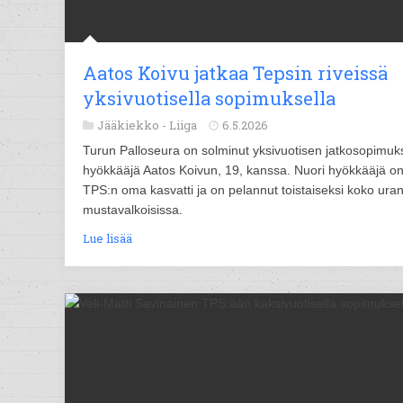
Aatos Koivu jatkaa Tepsin riveissä
yksivuotisella sopimuksella
Jääkiekko -
Liiga
6.5.2026
Turun Palloseura on solminut yksivuotisen jatkosopimu
hyökkääjä Aatos Koivun, 19, kanssa. Nuori hyökkääjä o
TPS:n oma kasvatti ja on pelannut toistaiseksi koko ura
mustavalkoisissa.
Lue lisää