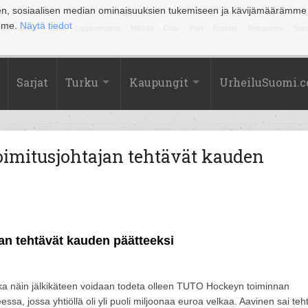
en, sosiaalisen median ominaisuuksien tukemiseen ja kävijämäärämme
amme.
Näytä tiedot
la
Kuopio
Lahti
Lappeenranta
Mikkeli
Oulu
Pori
Rauma
Rovaniemi
Sein
Sarjat
Turku
Kaupungit
UrheiluSuomi.
oimitusjohtajan tehtävät kauden
an tehtävät kauden päätteeksi
onka näin jälkikäteen voidaan todeta olleen TUTO Hockeyn toiminnan
teessa, jossa yhtiöllä oli yli puoli miljoonaa euroa velkaa. Aavinen sai teh