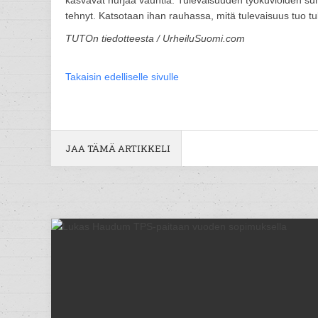
kasvavat hurjaa vauhtia. Tulevaisuuden työkuvioiden su
tehnyt. Katsotaan ihan rauhassa, mitä tulevaisuus tuo tu
TUTOn tiedotteesta / UrheiluSuomi.com
Takaisin edelliselle sivulle
JAA TÄMÄ ARTIKKELI