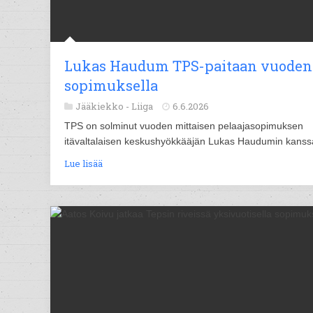
Lukas Haudum TPS-paitaan vuoden
sopimuksella
Jääkiekko -
Liiga
6.6.2026
TPS on solminut vuoden mittaisen pelaajasopimuksen
itävaltalaisen keskushyökkääjän Lukas Haudumin kanss
Lue lisää