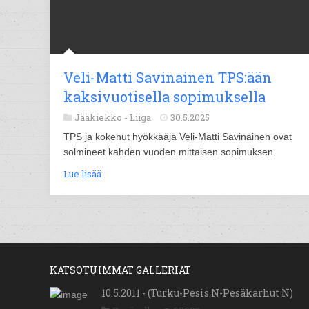
Veli-Matti Savinainen TPS:ään
kaksivuotisella sopimuksella
Jääkiekko -
Liiga
30.5.2025
TPS ja kokenut hyökkääjä Veli-Matti Savinainen ovat
solmineet kahden vuoden mittaisen sopimuksen.
Lue lisää
KATSOTUIMMAT GALLERIAT
10.5.2011 - (Turku-Pesis N-Pesäkarhut N)