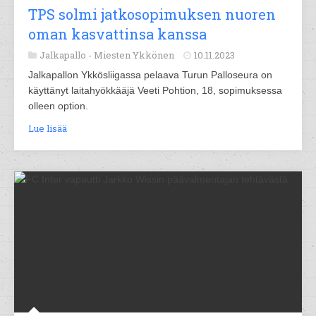
TPS solmi jatkosopimuksen nuoren
oman kasvattinsa kanssa
Jalkapallo -
Miesten Ykkönen
10.11.2023
Jalkapallon Ykkösliigassa pelaava Turun Palloseura on
käyttänyt laitahyökkääjä Veeti Pohtion, 18, sopimuksessa
olleen option.
Lue lisää