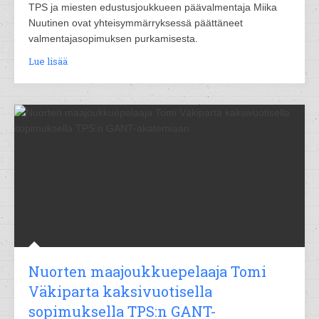
TPS ja miesten edustusjoukkueen päävalmentaja Miika
Nuutinen ovat yhteisymmärryksessä päättäneet
valmentajasopimuksen purkamisesta.
Lue lisää
Nuorten maajoukkuepelaaja Tomi
Väkiparta kaksivuotisella
sopimuksella TPS:n GANT-