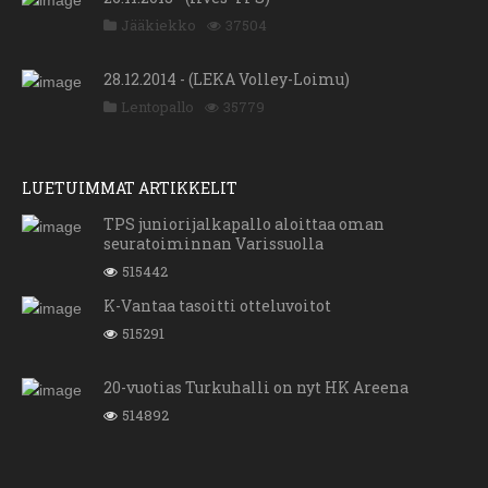
Jääkiekko
37504
28.12.2014 - (LEKA Volley-Loimu)
Lentopallo
35779
LUETUIMMAT ARTIKKELIT
TPS juniorijalkapallo aloittaa oman
seuratoiminnan Varissuolla
515442
K-Vantaa tasoitti otteluvoitot
515291
20-vuotias Turkuhalli on nyt HK Areena
514892