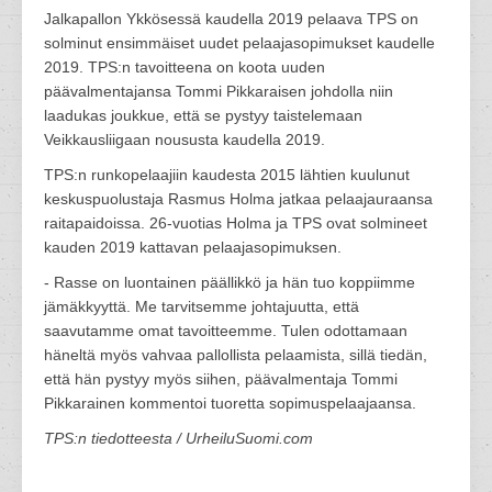
Jalkapallon Ykkösessä kaudella 2019 pelaava TPS on
solminut ensimmäiset uudet pelaajasopimukset kaudelle
2019. TPS:n tavoitteena on koota uuden
päävalmentajansa Tommi Pikkaraisen johdolla niin
laadukas joukkue, että se pystyy taistelemaan
Veikkausliigaan noususta kaudella 2019.
TPS:n runkopelaajiin kaudesta 2015 lähtien kuulunut
keskuspuolustaja Rasmus Holma jatkaa pelaajauraansa
raitapaidoissa. 26-vuotias Holma ja TPS ovat solmineet
kauden 2019 kattavan pelaajasopimuksen.
- Rasse on luontainen päällikkö ja hän tuo koppiimme
jämäkkyyttä. Me tarvitsemme johtajuutta, että
saavutamme omat tavoitteemme. Tulen odottamaan
häneltä myös vahvaa pallollista pelaamista, sillä tiedän,
että hän pystyy myös siihen, päävalmentaja Tommi
Pikkarainen kommentoi tuoretta sopimuspelaajaansa.
TPS:n tiedotteesta / UrheiluSuomi.com