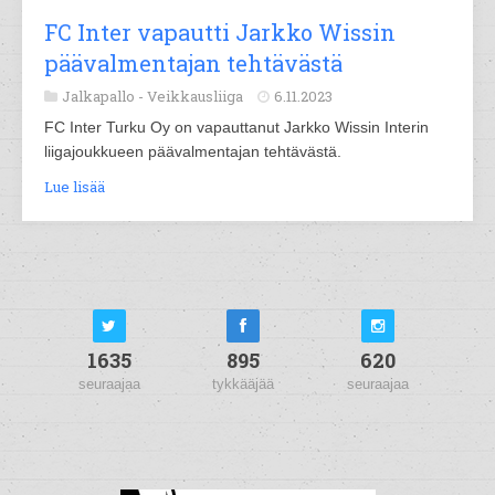
FC Inter vapautti Jarkko Wissin
päävalmentajan tehtävästä
Jalkapallo -
Veikkausliiga
6.11.2023
FC Inter Turku Oy on vapauttanut Jarkko Wissin Interin
liigajoukkueen päävalmentajan tehtävästä.
Lue lisää
1635
895
620
seuraajaa
tykkääjää
seuraajaa