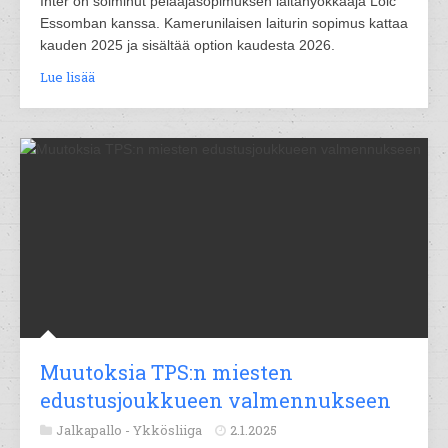
Inter on solminut pelaajasopimuksen laitahyökkääjä Loic
Essomban kanssa. Kamerunilaisen laiturin sopimus kattaa
kauden 2025 ja sisältää option kaudesta 2026.
Lue lisää
Muutoksia TPS:n miesten
edustusjoukkueen valmennukseen
Jalkapallo -
Ykkösliiga
2.1.2025