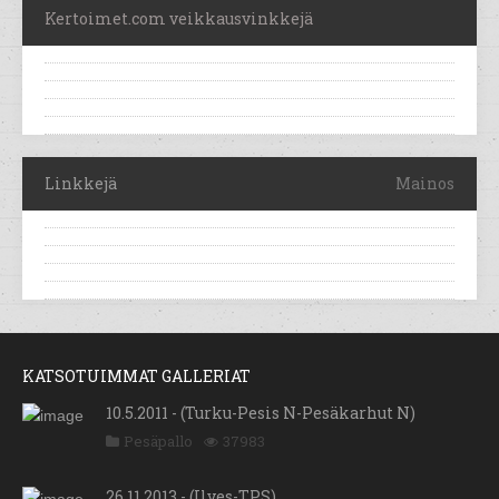
Kertoimet.com veikkausvinkkejä
Linkkejä
Mainos
KATSOTUIMMAT GALLERIAT
10.5.2011 - (Turku-Pesis N-Pesäkarhut N)
Pesäpallo
37983
26.11.2013 - (Ilves-TPS)