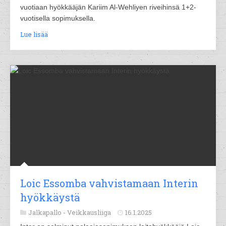
vuotiaan hyökkääjän Kariim Al-Wehliyen riveihinsä 1+2-
vuotisella sopimuksella.
Lue lisää
Loic Essomba vahvistamaan Interin
hyökkäystä
Jalkapallo -
Veikkausliiga
16.1.2025