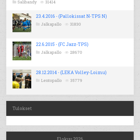
Salibandy
31414
23.4.2016 - (Pallokissat N-TPS N)
Jalkapallo
31830
22.6.2015 - (FC Jazz-TPS)
Jalkapallo
28670
28.12.2014 - (LEKA Volley-Loimu)
Lentopallo
35779
Tulokset
Elokuu 2026