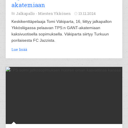
akatemiaan
Jalkapallo -
Miesten Ykkönen
13.12.2024
Keskikenttäpelaaja Tomi Väkiparta, 16, liittyy jalkapallon
Ykkösliigassa pelaavan TPS:n GANT-akatemiaan
kaksivuotisella sopimuksella. Väkiparta siirtyy Turkuun
porilaisesta FC Jazzista.
Lue lisää