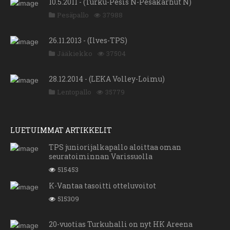
10.5.2011 - (Turku-Pesis N-Pesäkarhut N)
Pesäpallo
37988
26.11.2013 - (Ilves-TPS)
Jääkiekko
37504
28.12.2014 - (LEKA Volley-Loimu)
Lentopallo
35779
LUETUIMMAT ARTIKKELIT
TPS juniorijalkapallo aloittaa oman
seuratoiminnan Varissuolla
515453
K-Vantaa tasoitti otteluvoitot
515309
20-vuotias Turkuhalli on nyt HK Areena