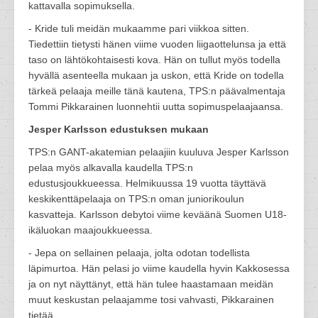
kattavalla sopimuksella.
- Kride tuli meidän mukaamme pari viikkoa sitten.
Tiedettiin tietysti hänen viime vuoden liigaottelunsa ja että
taso on lähtökohtaisesti kova. Hän on tullut myös todella
hyvällä asenteella mukaan ja uskon, että Kride on todella
tärkeä pelaaja meille tänä kautena, TPS:n päävalmentaja
Tommi Pikkarainen luonnehtii uutta sopimuspelaajaansa.
Jesper Karlsson edustuksen mukaan
TPS:n GANT-akatemian pelaajiin kuuluva Jesper Karlsson
pelaa myös alkavalla kaudella TPS:n
edustusjoukkueessa. Helmikuussa 19 vuotta täyttävä
keskikenttäpelaaja on TPS:n oman juniorikoulun
kasvatteja. Karlsson debytoi viime keväänä Suomen U18-
ikäluokan maajoukkueessa.
- Jepa on sellainen pelaaja, jolta odotan todellista
läpimurtoa. Hän pelasi jo viime kaudella hyvin Kakkosessa
ja on nyt näyttänyt, että hän tulee haastamaan meidän
muut keskustan pelaajamme tosi vahvasti, Pikkarainen
tietää.