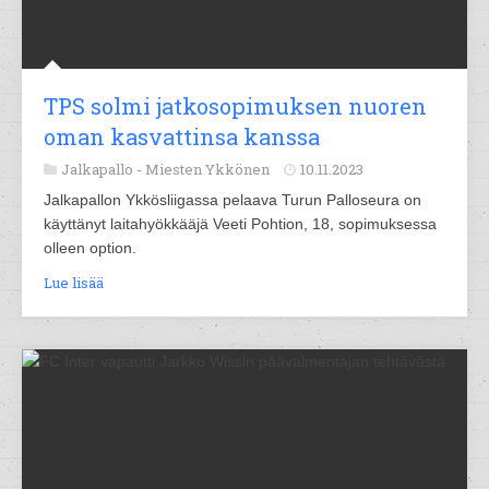
TPS solmi jatkosopimuksen nuoren
oman kasvattinsa kanssa
Jalkapallo -
Miesten Ykkönen
10.11.2023
Jalkapallon Ykkösliigassa pelaava Turun Palloseura on
käyttänyt laitahyökkääjä Veeti Pohtion, 18, sopimuksessa
olleen option.
Lue lisää