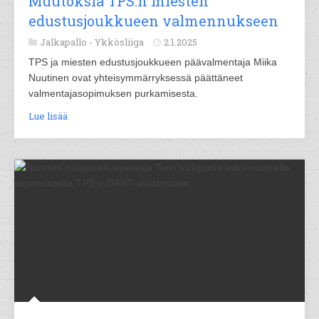
Muutoksia TPS:n miesten
edustusjoukkueen valmennukseen
Jalkapallo -
Ykkösliiga
2.1.2025
TPS ja miesten edustusjoukkueen päävalmentaja Miika
Nuutinen ovat yhteisymmärryksessä päättäneet
valmentajasopimuksen purkamisesta.
Lue lisää