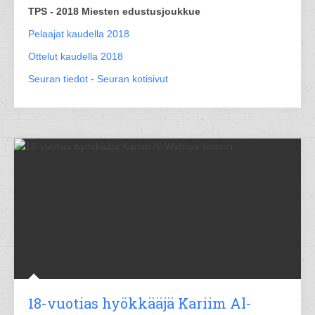
TPS - 2018 Miesten edustusjoukkue
Pelaajat kaudella 2018
Ottelut kaudella 2018
Seuran tiedot
-
Seuran kotisivut
18-vuotias hyökkääjä Kariim Al-