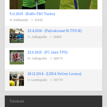
9.11.2019 - (KaKo-FBC Turku)
Salibandy
31422
23.4.2016 - (Pallokissat N-TPS N)
Jalkapallo
31835
22.6.2015 - (FC Jazz-TPS)
Jalkapallo
28670
28.12.2014 - (LEKA Volley-Loimu)
Lentopallo
35779
Tulokset