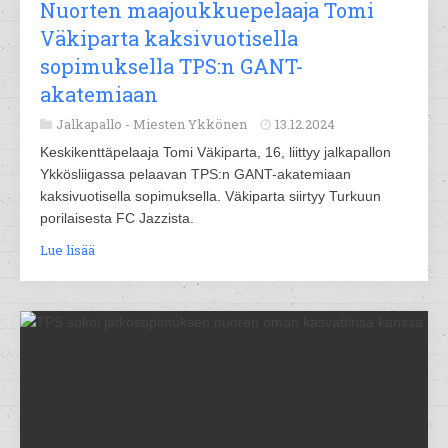
Nuorten maajoukkuepelaaja Tomi
Väkiparta kaksivuotisella
sopimuksella TPS:n GANT-
akatemiaan
Jalkapallo -
Miesten Ykkönen
13.12.2024
Keskikenttäpelaaja Tomi Väkiparta, 16, liittyy jalkapallon
Ykkösliigassa pelaavan TPS:n GANT-akatemiaan
kaksivuotisella sopimuksella. Väkiparta siirtyy Turkuun
porilaisesta FC Jazzista.
Lue lisää