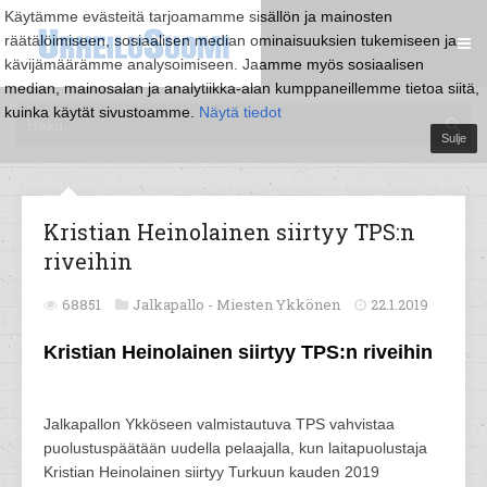
Käytämme evästeitä tarjoamamme sisällön ja mainosten
räätälöimiseen, sosiaalisen median ominaisuuksien tukemiseen ja
kävijämäärämme analysoimiseen. Jaamme myös sosiaalisen
median, mainosalan ja analytiikka-alan kumppaneillemme tietoa siitä,
kuinka käytät sivustoamme.
Näytä tiedot
Sulje
Kristian Heinolainen siirtyy TPS:n
riveihin
68851
Jalkapallo -
Miesten Ykkönen
22.1.2019
Kristian Heinolainen siirtyy TPS:n riveihin
Jalkapallon Ykköseen valmistautuva TPS vahvistaa
puolustuspäätään uudella pelaajalla, kun laitapuolustaja
Kristian Heinolainen siirtyy Turkuun kauden 2019