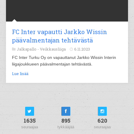
FC Inter vapautti Jarkko Wissin
päävalmentajan tehtävästä
Jalkapallo -
Veikkausliiga
6.11.2023
FC Inter Turku Oy on vapauttanut Jarkko Wissin Interin
liigajoukkueen päävalmentajan tehtävästä.
Lue lisää
1635
895
620
seuraajaa
tykkääjää
seuraajaa