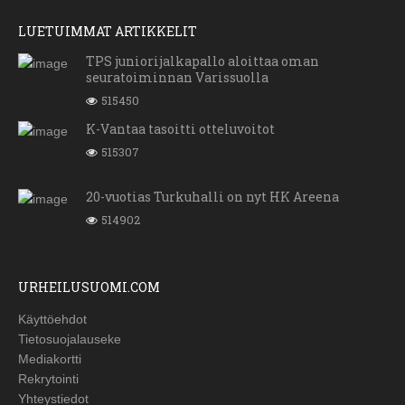
LUETUIMMAT ARTIKKELIT
TPS juniorijalkapallo aloittaa oman
seuratoiminnan Varissuolla
515450
K-Vantaa tasoitti otteluvoitot
515307
20-vuotias Turkuhalli on nyt HK Areena
514902
URHEILUSUOMI.COM
Käyttöehdot
Tietosuojalauseke
Mediakortti
Rekrytointi
Yhteystiedot