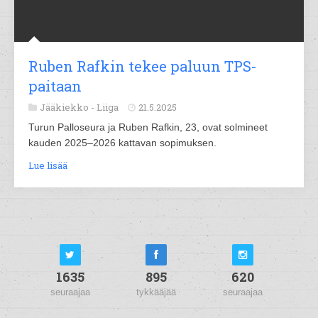
Ruben Rafkin tekee paluun TPS-
paitaan
Jääkiekko -
Liiga
21.5.2025
Turun Palloseura ja Ruben Rafkin, 23, ovat solmineet
kauden 2025–2026 kattavan sopimuksen.
Lue lisää
1635
895
620
seuraajaa
tykkääjää
seuraajaa