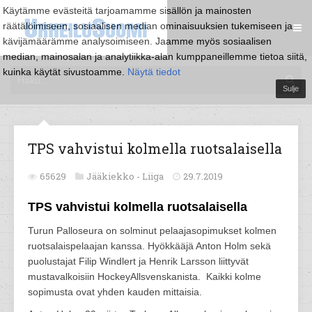
Käytämme evästeitä tarjoamamme sisällön ja mainosten
räätälöimiseen, sosiaalisen median ominaisuuksien tukemiseen ja
kävijämäärämme analysoimiseen. Jaamme myös sosiaalisen
median, mainosalan ja analytiikka-alan kumppaneillemme tietoa siitä,
kuinka käytät sivustoamme.
Näytä tiedot
Sulje
TPS vahvistui kolmella ruotsalaisella
65629
Jääkiekko -
Liiga
29.7.2019
TPS vahvistui kolmella ruotsalaisella
Turun Palloseura on solminut pelaajasopimukset kolmen
ruotsalaispelaajan kanssa. Hyökkääjä Anton Holm sekä
puolustajat Filip Windlert ja Henrik Larsson liittyvät
mustavalkoisiin HockeyAllsvenskanista. Kaikki kolme
sopimusta ovat yhden kauden mittaisia.