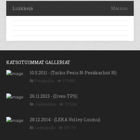
Linkkejä
Mainos
KATSOTUIMMAT GALLERIAT
10.5.2011 - (Turku-Pesis N-Pesäkarhut N)
Pesäpallo
37988
26.11.2013 - (Ilves-TPS)
Jääkiekko
37504
28.12.2014 - (LEKA Volley-Loimu)
Lentopallo
35779