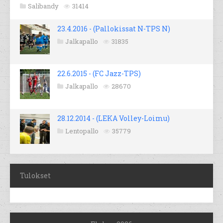
Salibandy
31414
23.4.2016 - (Pallokissat N-TPS N)
Jalkapallo
31835
22.6.2015 - (FC Jazz-TPS)
Jalkapallo
28670
28.12.2014 - (LEKA Volley-Loimu)
Lentopallo
35779
Tulokset