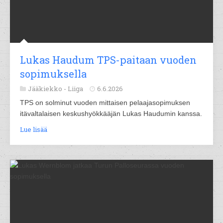
Lukas Haudum TPS-paitaan vuoden
sopimuksella
Jääkiekko -
Liiga
6.6.2026
TPS on solminut vuoden mittaisen pelaajasopimuksen
itävaltalaisen keskushyökkääjän Lukas Haudumin kanssa.
Lue lisää