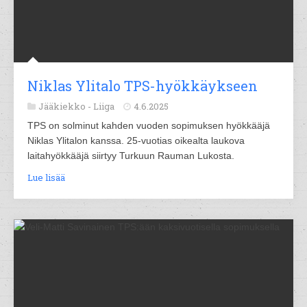
Niklas Ylitalo TPS-hyökkäykseen
Jääkiekko -
Liiga
4.6.2025
TPS on solminut kahden vuoden sopimuksen hyökkääjä
Niklas Ylitalon kanssa. 25-vuotias oikealta laukova
laitahyökkääjä siirtyy Turkuun Rauman Lukosta.
Lue lisää