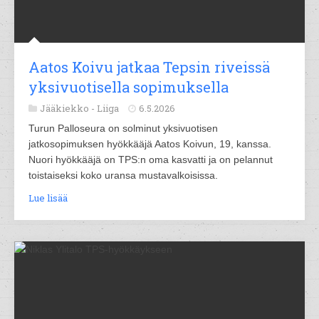
Aatos Koivu jatkaa Tepsin riveissä
yksivuotisella sopimuksella
Jääkiekko -
Liiga
6.5.2026
Turun Palloseura on solminut yksivuotisen
jatkosopimuksen hyökkääjä Aatos Koivun, 19, kanssa.
Nuori hyökkääjä on TPS:n oma kasvatti ja on pelannut
toistaiseksi koko uransa mustavalkoisissa.
Lue lisää