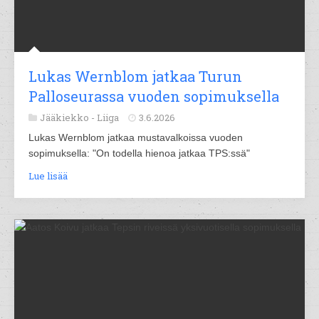
Lukas Wernblom jatkaa Turun
Palloseurassa vuoden sopimuksella
Jääkiekko -
Liiga
3.6.2026
Lukas Wernblom jatkaa mustavalkoissa vuoden
sopimuksella: "On todella hienoa jatkaa TPS:ssä"
Lue lisää