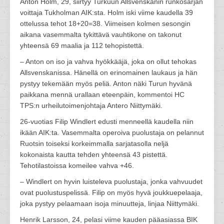
Anton Holm, 29, siirtyy Turkuun Allsvenskanin runkosarjan
voittaja Tukholman AIK:sta. Holm iski viime kaudella 39
ottelussa tehot 18+20=38. Viimeisen kolmen sesongin
aikana vasemmalta tykittävä vauhtikone on takonut
yhteensä 69 maalia ja 112 tehopistettä.
– Anton on iso ja vahva hyökkääjä, joka on ollut tehokas
Allsvenskanissa. Hänellä on erinomainen laukaus ja hän
pystyy tekemään myös peliä. Anton näki Turun hyvänä
paikkana mennä urallaan eteenpäin, kommentoi HC
TPS:n urheilutoimenjohtaja Antero Niittymäki.
26-vuotias Filip Windlert edusti menneellä kaudella niin
ikään AIK:ta. Vasemmalta operoiva puolustaja on pelannut
Ruotsin toiseksi korkeimmalla sarjatasolla neljä
kokonaista kautta tehden yhteensä 43 pistettä.
Tehotilastoissa komeilee vahva +46.
– Windlert on hyvin luisteleva puolustaja, jonka vahvuudet
ovat puolustuspelissä. Filip on myös hyvä joukkuepelaaja,
joka pystyy pelaamaan isoja minuutteja, linjaa Niittymäki.
Henrik Larsson, 24, pelasi viime kauden pääasiassa BIK