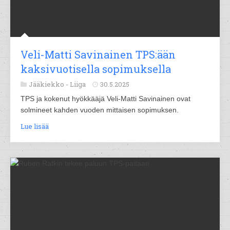
Veli-Matti Savinainen TPS:ään
kaksivuotisella sopimuksella
Jääkiekko -
Liiga
30.5.2025
TPS ja kokenut hyökkääjä Veli-Matti Savinainen ovat
solmineet kahden vuoden mittaisen sopimuksen.
Lue lisää