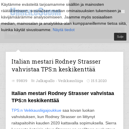
Käytämme evästeitä tarjoamamme sisällön ja mainosten
räätälöimiseen, sosiaalisen median ominaisuuksien tukemiseen ja
kävijämäärämme analysoimiseen. Jaamme myös sosiaalisen
median, mainosalan ja analytiikka-alan kumppaneillemme tietoa siitä,
kuinka käytät sivustoamme.
Näytä tiedot
Sulje
Italian mestari Rodney Strasser
vahvistaa TPS:n keskikenttää
59839
Jalkapallo -
Veikkausliiga
15.5.2020
Italian mestari Rodney Strasser vahvistaa
TPS:n keskikenttää
TPS:n
Veikkausliigajoukkue
saa kovan luokan
vahvistuksen, kun Rodney Strasser on liittynyt
raitapaitoihin kauden 2020 kattavalla sopimuksella. Sierra