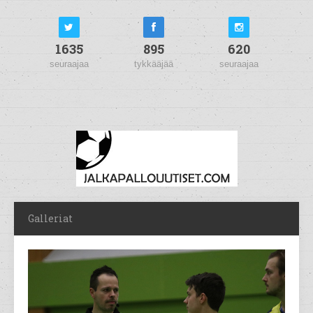
1635
895
620
seuraajaa
tykkääjää
seuraajaa
Galleriat