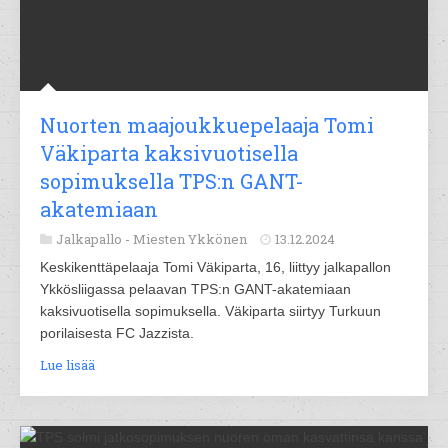
Nuorten maajoukkuepelaaja Tomi
Väkiparta kaksivuotisella
sopimuksella TPS:n GANT-
akatemiaan
Jalkapallo -
Miesten Ykkönen
13.12.2024
Keskikenttäpelaaja Tomi Väkiparta, 16, liittyy jalkapallon
Ykkösliigassa pelaavan TPS:n GANT-akatemiaan
kaksivuotisella sopimuksella. Väkiparta siirtyy Turkuun
porilaisesta FC Jazzista.
Lue lisää