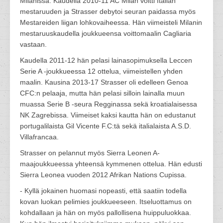
Milanissa. Kaudella 2010-11 AC Milan voitti Italian
mestaruuden ja Strasser debytoi seuran paidassa myös
Mestareiden liigan lohkovaiheessa. Hän viimeisteli Milanin
mestaruuskaudella joukkueensa voittomaalin Cagliaria
vastaan.
Kaudella 2011-12 hän pelasi lainasopimuksella Leccen
Serie A -joukkueessa 12 ottelua, viimeistellen yhden
maalin. Kausina 2013-17 Strasser oli edelleen Genoa
CFC:n pelaaja, mutta hän pelasi silloin lainalla muun
muassa Serie B -seura Regginassa sekä kroatialaisessa
NK Zagrebissa. Viimeiset kaksi kautta hän on edustanut
portugalilaista Gil Vicente F.C:tä sekä italialaista A.S.D.
Villafrancaa.
Strasser on pelannut myös Sierra Leonen A-
maajoukkueessa yhteensä kymmenen ottelua. Hän edusti
Sierra Leonea vuoden 2012 Afrikan Nations Cupissa.
- Kyllä jokainen huomasi nopeasti, että saatiin todella
kovan luokan pelimies joukkueeseen. Itseluottamus on
kohdallaan ja hän on myös pallollisena huippuluokkaa.