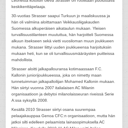
Leonesta kotoisin oleva Strasser on rooliltaan puolustava
keskikenttäpelaaja.
30-vuotias Strasser saapui Turkuun jo maaliskuussa ja
hän oli valmiina aloittamaan Veikkausliigakauden
Suomessa alkuperäisen aikataulun mukaan. Yleisen
turvallisuustilanteen muututtua, hän harjoitteli Suomessa
alkuun itsekseen sekä vietti vuosiloman muun joukkueen
mukana. Strasser liittyi uuden joukkueensa harjoituksiin
mukaan heti, kun se oli turvallisuusmääräysten puitteissa
mahdollista.
Strasser aloitti jalkapallouransa kotimaassaan F.C.
Kallonin juniorijoukkueessa, joka on nimetty maan
tunnetuimman jalkapalloilijan Mohamed Kallonin mukaan.
Hän siirtyi vuonna 2007 italialaisen AC Milanin
organisaatioon ja debytoi milanolaisseuran riveissä Serie
A:ssa syksyllä 2008.
Kesällä 2010 Strasser siirtyi osana suurempaa
pelaajakauppaa Genoa CFC:n organisaatioon, mutta hän
jatkoi silti edelleen pelaamista lainasopimuksella AC