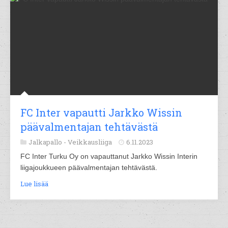
FC Inter vapautti Jarkko Wissin
päävalmentajan tehtävästä
Jalkapallo -
Veikkausliiga
6.11.2023
FC Inter Turku Oy on vapauttanut Jarkko Wissin Interin
liigajoukkueen päävalmentajan tehtävästä.
Lue lisää