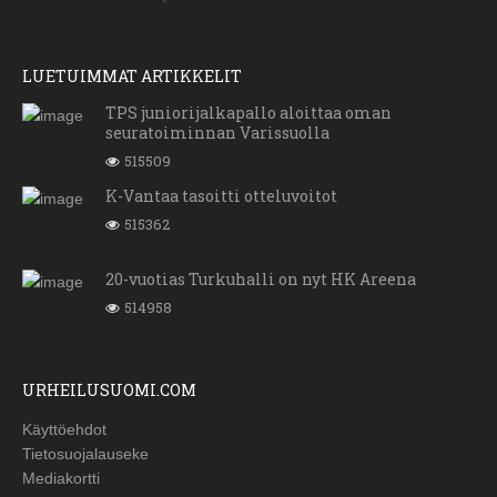
LUETUIMMAT ARTIKKELIT
TPS juniorijalkapallo aloittaa oman
seuratoiminnan Varissuolla
515509
K-Vantaa tasoitti otteluvoitot
515362
20-vuotias Turkuhalli on nyt HK Areena
514958
URHEILUSUOMI.COM
Käyttöehdot
Tietosuojalauseke
Mediakortti