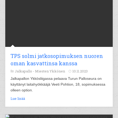
TPS solmi jatkosopimuksen nuoren
oman kasvattinsa kanssa
Jalkapallo -
Miesten Ykkönen
10.11.2023
Jalkapallon Ykkösliigassa pelaava Turun Palloseura on
käyttänyt laitahyökkääjä Veeti Pohtion, 18, sopimuksessa
olleen option.
Lue lisää