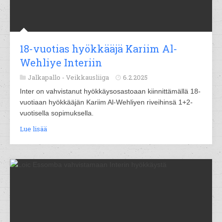
18-vuotias hyökkääjä Kariim Al-
Wehliye Interiin
Jalkapallo -
Veikkausliiga
6.2.2025
Inter on vahvistanut hyökkäysosastoaan kiinnittämällä 18-
vuotiaan hyökkääjän Kariim Al-Wehliyen riveihinsä 1+2-
vuotisella sopimuksella.
Lue lisää