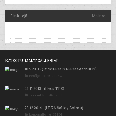
Linkkejä
Mainos
KATSOTUIMMAT GALLERIAT
10.5.2011 - (Turku-Pesis N-Pesäkarhut N)
Pesäpallo
38042
26.11.2013 - (Ilves-TPS)
Jääkiekko
37518
28.12.2014 - (LEKA Volley-Loimu)
Lentopallo
35801