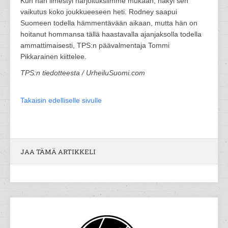
Kun hän ilmestyi harjoituksiimme mukaan, näkyi sen
vaikutus koko joukkueeseen heti. Rodney saapui
Suomeen todella hämmentävään aikaan, mutta hän on
hoitanut hommansa tällä haastavalla ajanjaksolla todella
ammattimaisesti, TPS:n päävalmentaja Tommi
Pikkarainen kiittelee.
TPS:n tiedotteesta / UrheiluSuomi.com
Takaisin edelliselle sivulle
JAA TÄMÄ ARTIKKELI