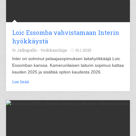
Loic Essomba vahvistamaan Interin
hyökkäystä
Jalkapallo -
Veikkausliiga
16.1.2025
Inter on solminut pelaajasopimuksen laitahyökkääjä Loic
Essomban kanssa. Kamerunilaisen laiturin sopimus kattaa
kauden 2025 ja sisältää option kaudesta 2026.
Lue lisää