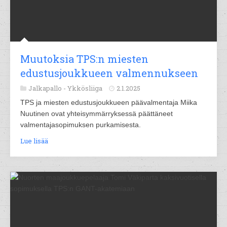
Muutoksia TPS:n miesten
edustusjoukkueen valmennukseen
Jalkapallo -
Ykkösliiga
2.1.2025
TPS ja miesten edustusjoukkueen päävalmentaja Miika
Nuutinen ovat yhteisymmärryksessä päättäneet
valmentajasopimuksen purkamisesta.
Lue lisää