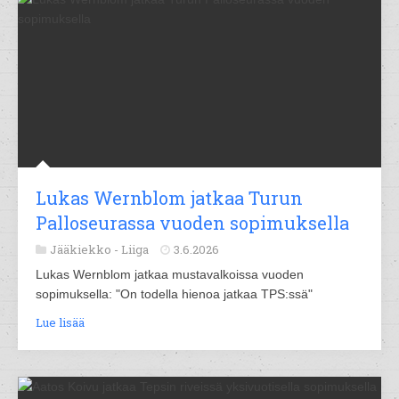
Lukas Wernblom jatkaa Turun
Palloseurassa vuoden sopimuksella
Jääkiekko -
Liiga
3.6.2026
Lukas Wernblom jatkaa mustavalkoissa vuoden
sopimuksella: "On todella hienoa jatkaa TPS:ssä"
Lue lisää