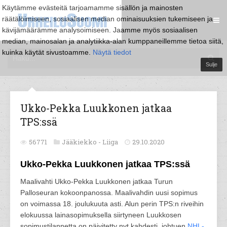
Käytämme evästeitä tarjoamamme sisällön ja mainosten
räätälöimiseen, sosiaalisen median ominaisuuksien tukemiseen ja
kävijämäärämme analysoimiseen. Jaamme myös sosiaalisen
median, mainosalan ja analytiikka-alan kumppaneillemme tietoa siitä,
kuinka käytät sivustoamme.
Näytä tiedot
Sulje
Ukko-Pekka Luukkonen jatkaa
TPS:ssä
56771
Jääkiekko -
Liiga
29.10.2020
Ukko-Pekka Luukkonen jatkaa TPS:ssä
Maalivahti Ukko-Pekka Luukkonen jatkaa Turun
Palloseuran kokoonpanossa. Maalivahdin uusi sopimus
on voimassa 18. joulukuuta asti. Alun perin TPS:n riveihin
elokuussa lainasopimuksella siirtyneen Luukkosen
sopimustilannetta on päivitetty nyt kahdesti, johtuen
NHL-