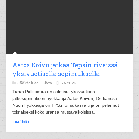
Aatos Koivu jatkaa Tepsin riveissä
yksivuotisella sopimuksella
Jääkiekko -
Liiga
6.5.2026
Turun Palloseura on solminut yksivuotisen
jatkosopimuksen hyökkääjä Aatos Koivun, 19, kanssa.
Nuori hyökkääjä on TPS:n oma kasvatti ja on pelannut
toistaiseksi koko uransa mustavalkoisissa.
Lue lisää