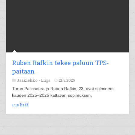
Ruben Rafkin tekee paluun TPS-
paitaan
Jääkiekko -
Liiga
21.5.2025
Turun Palloseura ja Ruben Rafkin, 23, ovat solmineet
kauden 2025–2026 kattavan sopimuksen.
Lue lisää