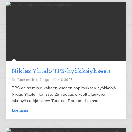
Niklas Ylitalo TPS-hyökkäykseen
Jääkiekko -
Liiga
4.6.2025
TPS on solminut kahden vuoden sopimuksen hyökkääjä
Niklas Ylitalon kanssa. 25-vuotias oikealta laukova
laitahyökkääjä siirtyy Turkuun Rauman Lukosta.
Lue lisää