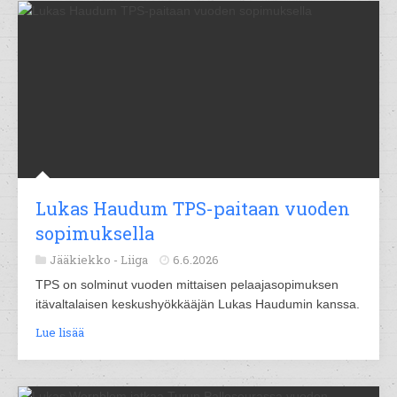
Lukas Haudum TPS-paitaan vuoden
sopimuksella
Jääkiekko -
Liiga
6.6.2026
TPS on solminut vuoden mittaisen pelaajasopimuksen
itävaltalaisen keskushyökkääjän Lukas Haudumin kanssa.
Lue lisää