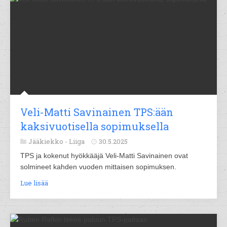
Veli-Matti Savinainen TPS:ään
kaksivuotisella sopimuksella
Jääkiekko -
Liiga
30.5.2025
TPS ja kokenut hyökkääjä Veli-Matti Savinainen ovat
solmineet kahden vuoden mittaisen sopimuksen.
Lue lisää