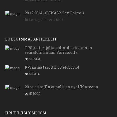
Jääkiekko
37531
28.12.2014 - (LEKA Volley-Loimu)
Lentopallo
35807
LUETUIMMAT ARTIKKELIT
TPS juniorijalkapallo aloittaa oman
seuratoiminnan Varissuolla
515564
K-Vantaa tasoitti otteluvoitot
515414
20-vuotias Turkuhalli on nyt HK Areena
515009
URHEILUSUOMI.COM