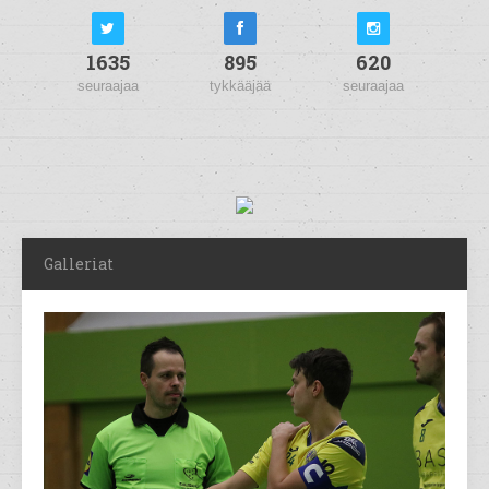
1635
895
620
seuraajaa
tykkääjää
seuraajaa
Galleriat