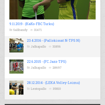
9.11.2019 - (KaKo-FBC Turku)
Salibandy
31471
23.4.2016 - (Pallokissat N-TPS N)
Jalkapallo
31856
22.6.2015 - (FC Jazz-TPS)
Jalkapallo
28697
28.12.2014 - (LEKA Volley-Loimu)
Lentopallo
35810