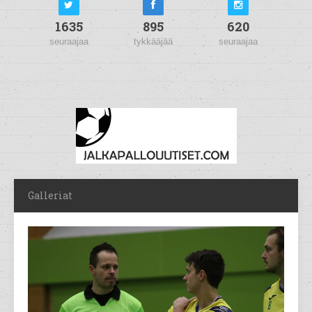
1635
895
620
seuraajaa
tykkääjää
seuraajaa
Galleriat