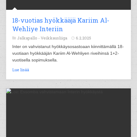
18-vuotias hyökkääjä Kariim Al-
Wehliye Interiin
Jalkapallo -
Veikkausliiga
6.2.2025
Inter on vahvistanut hyökkäysosastoaan kiinnittämällä 18-
vuotiaan hyökkääjän Kariim Al-Wehliyen riveihinsä 1+2-
vuotisella sopimuksella.
Lue lisää