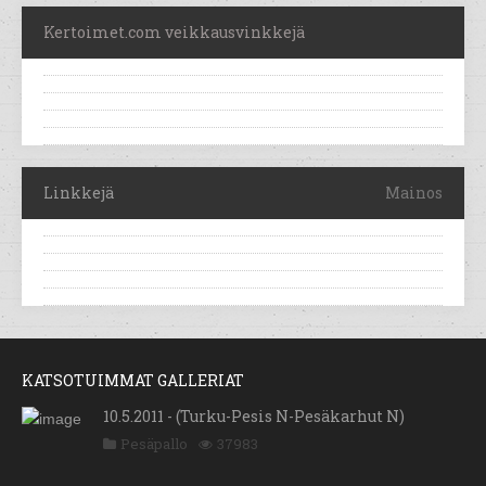
Kertoimet.com veikkausvinkkejä
Linkkejä
Mainos
KATSOTUIMMAT GALLERIAT
10.5.2011 - (Turku-Pesis N-Pesäkarhut N)
Pesäpallo
37983