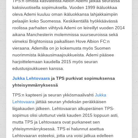
TPS:n omista kasvateista Albion Ademi jatkaa seurassa
kaksivuotisella sopimuksella. Vuoden 1999 ikäluokkaa
oleva Ademi kuuluu oman ikäluokkansa lahjakkaimpiin
pelaajiin koko Suomessa. Keskikentällä hyökkäävässä
roolissa parhaiten viihtyvä Ademi on leireillyt vuoden 2014
aikana Manchesterin molemmissa suurseuroissa sekä
viimeksi Brightonissa paikallisen Hove Albion FC:n
vieraana. Ademilla on jo kokemusta myös Suomen
nuorimmista ikäkausimaajoukkueista. Ademi pääsee
harjoittelemaan kaudella 2015 myös seuran
edustusjoukkueen kanssa.
Jukka Lehtovaara
ja TPS purkivat sopimuksensa
yhteisymmärryksessä
TPS:n kapteeni ja seuran ykkösmaalivahti
Jukka
Lehtovaara
jättää seuran yhdeksän peräkkäisen
liigakauden jälkeen. Lehtovaaran alkuperäinen TPS-
sopimus olisi ulottunut vielä kauden 2015 loppuun asti,
mutta TPS ja Lehtovaara ovat purkaneet sen
yhteisymmärryksessä. TPS ei halunnut asettua
Lehtovaaran esteeksi, jotta ura voisi jatkua edelleen