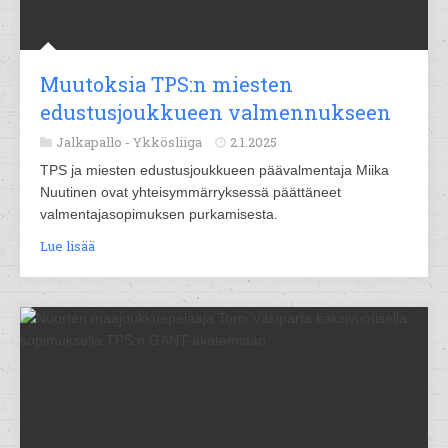
Muutoksia TPS:n miesten
edustusjoukkueen valmennukseen
Jalkapallo -
Ykkösliiga
2.1.2025
TPS ja miesten edustusjoukkueen päävalmentaja Miika
Nuutinen ovat yhteisymmärryksessä päättäneet
valmentajasopimuksen purkamisesta.
Lue lisää