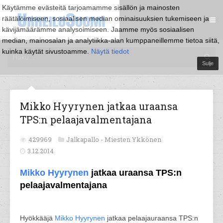
Käytämme evästeitä tarjoamamme sisällön ja mainosten
räätälöimiseen, sosiaalisen median ominaisuuksien tukemiseen ja
kävijämäärämme analysoimiseen. Jaamme myös sosiaalisen
median, mainosalan ja analytiikka-alan kumppaneillemme tietoa siitä,
kuinka käytät sivustoamme.
Näytä tiedot
Sulje
Mikko Hyyrynen jatkaa uraansa
TPS:n pelaajavalmentajana
429969
Jalkapallo -
Miesten Ykkönen
3.12.2014
Mikko Hyyrynen
jatkaa uraansa TPS:n
pelaajavalmentajana
Hyökkääjä
Mikko Hyyrynen
jatkaa pelaajauraansa TPS:n