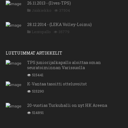
26.11.2013 - (Ilves-TPS)
Jääkiekko
37504
28.12.2014 - (LEKA Volley-Loimu)
Lentopallo
35779
LUETUIMMAT ARTIKKELIT
TPS juniorijalkapallo aloittaa oman
seuratoiminnan Varissuolla
515441
K-Vantaa tasoitti otteluvoitot
515290
20-vuotias Turkuhalli on nyt HK Areena
514891