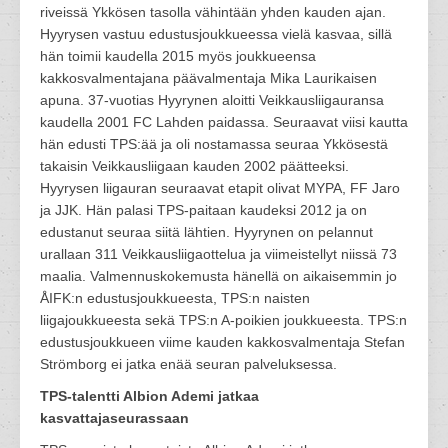
riveissä Ykkösen tasolla vähintään yhden kauden ajan.
Hyyrysen vastuu edustusjoukkueessa vielä kasvaa, sillä
hän toimii kaudella 2015 myös joukkueensa
kakkosvalmentajana päävalmentaja Mika Laurikaisen
apuna. 37-vuotias Hyyrynen aloitti Veikkausliigauransa
kaudella 2001 FC Lahden paidassa. Seuraavat viisi kautta
hän edusti TPS:ää ja oli nostamassa seuraa Ykkösestä
takaisin Veikkausliigaan kauden 2002 päätteeksi.
Hyyrysen liigauran seuraavat etapit olivat MYPA, FF Jaro
ja JJK. Hän palasi TPS-paitaan kaudeksi 2012 ja on
edustanut seuraa siitä lähtien. Hyyrynen on pelannut
urallaan 311 Veikkausliigaottelua ja viimeistellyt niissä 73
maalia. Valmennuskokemusta hänellä on aikaisemmin jo
ÅIFK:n edustusjoukkueesta, TPS:n naisten
liigajoukkueesta sekä TPS:n A-poikien joukkueesta. TPS:n
edustusjoukkueen viime kauden kakkosvalmentaja Stefan
Strömborg ei jatka enää seuran palveluksessa.
TPS-talentti Albion Ademi jatkaa
kasvattajaseurassaan