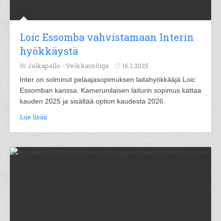
Loic Essomba vahvistamaan Interin
hyökkäystä
Jalkapallo -
Veikkausliiga
16.1.2025
Inter on solminut pelaajasopimuksen laitahyökkääjä Loic
Essomban kanssa. Kamerunilaisen laiturin sopimus kattaa
kauden 2025 ja sisältää option kaudesta 2026.
Lue lisää