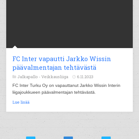
FC Inter vapautti Jarkko Wissin
päävalmentajan tehtävästä
Jalkapallo -
Veikkausliiga
6.11.2023
FC Inter Turku Oy on vapauttanut Jarkko Wissin Interin
liigajoukkueen päävalmentajan tehtävästä.
Lue lisää