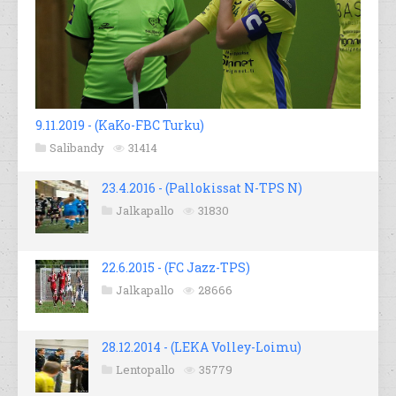
9.11.2019 - (KaKo-FBC Turku)
Salibandy
31414
23.4.2016 - (Pallokissat N-TPS N)
Jalkapallo
31830
22.6.2015 - (FC Jazz-TPS)
Jalkapallo
28666
28.12.2014 - (LEKA Volley-Loimu)
Lentopallo
35779