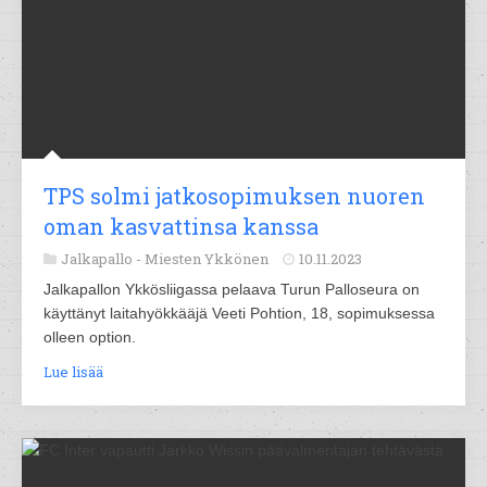
TPS solmi jatkosopimuksen nuoren
oman kasvattinsa kanssa
Jalkapallo -
Miesten Ykkönen
10.11.2023
Jalkapallon Ykkösliigassa pelaava Turun Palloseura on
käyttänyt laitahyökkääjä Veeti Pohtion, 18, sopimuksessa
olleen option.
Lue lisää