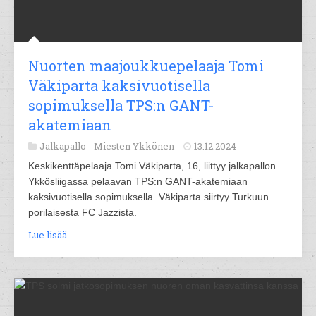
Nuorten maajoukkuepelaaja Tomi
Väkiparta kaksivuotisella
sopimuksella TPS:n GANT-
akatemiaan
Jalkapallo -
Miesten Ykkönen
13.12.2024
Keskikenttäpelaaja Tomi Väkiparta, 16, liittyy jalkapallon
Ykkösliigassa pelaavan TPS:n GANT-akatemiaan
kaksivuotisella sopimuksella. Väkiparta siirtyy Turkuun
porilaisesta FC Jazzista.
Lue lisää