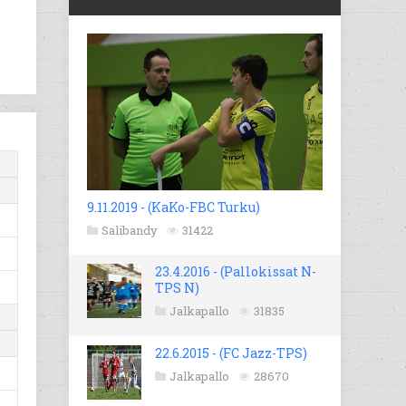
9.11.2019 - (KaKo-FBC Turku)
Salibandy
31422
23.4.2016 - (Pallokissat N-
TPS N)
Jalkapallo
31835
22.6.2015 - (FC Jazz-TPS)
Jalkapallo
28670