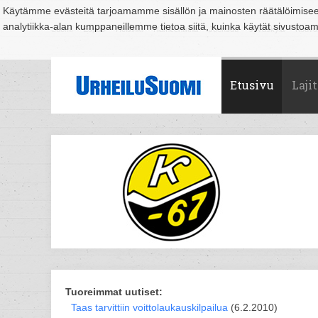
Käytämme evästeitä tarjoamamme sisällön ja mainosten räätälöimise
analytiikka-alan kumppaneillemme tietoa siitä, kuinka käytät sivusto
Suomi
Espoo
Helsinki
Hämeenlinna
Joensuu
Jyväskylä
Kouvo
Etusivu
Lajit
Tuoreimmat uutiset:
Taas tarvittiin voittolaukauskilpailua
(6.2.2010)