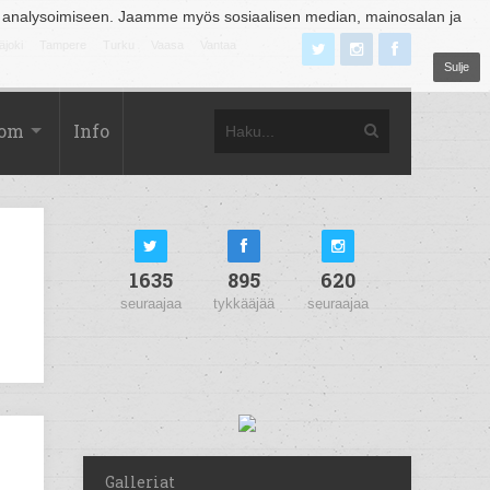
 analysoimiseen. Jaamme myös sosiaalisen median, mainosalan ja
äjoki
Tampere
Turku
Vaasa
Vantaa
Sulje
com
Info
1635
895
620
seuraajaa
tykkääjää
seuraajaa
Galleriat