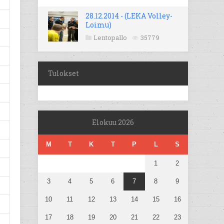
28.12.2014 - (LEKA Volley-
Loimu)
Lentopallo
35779
Tulokset
Elokuu 2026
M
T
K
T
P
L
S
1
2
3
4
5
6
7
8
9
10
11
12
13
14
15
16
17
18
19
20
21
22
23