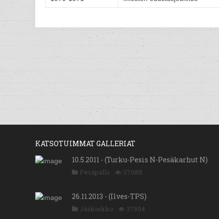
KATSOTUIMMAT GALLERIAT
10.5.2011 - (Turku-Pesis N-Pesäkarhut N)
Pesäpallo
37988
26.11.2013 - (Ilves-TPS)
Jääkiekko
37504