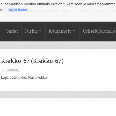
en, sosiaalisen median ominaisuuksien tukemiseen ja kävijämäärämme
amme.
Näytä tiedot
la
Kuopio
Lahti
Lappeenranta
Mikkeli
Oulu
Pori
Rauma
Rovaniemi
Sein
Sarjat
Turku
Kaupungit
UrheiluSuomi.
Kiekko-67 (Kiekko-67)
10006521
Lajit: Jääkiekko, Rullakiekko