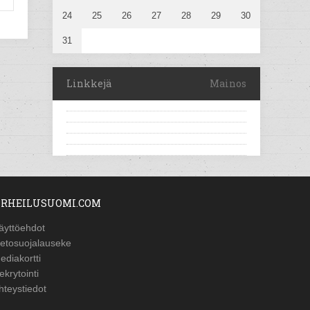
24
25
26
27
28
29
30
31
Linkkejä
Mainos
RHEILUSUOMI.COM
äyttöehdot
ietosuojalauseke
ediakortti
ekrytointi
hteystiedot