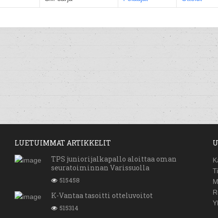
LUETUIMMAT ARTIKKELIT
U
TPS juniorijalkapallo aloittaa oman
K
seuratoiminnan Varissuolla
T
515458
M
R
K-Vantaa tasoitti otteluvoitot
Y
515314